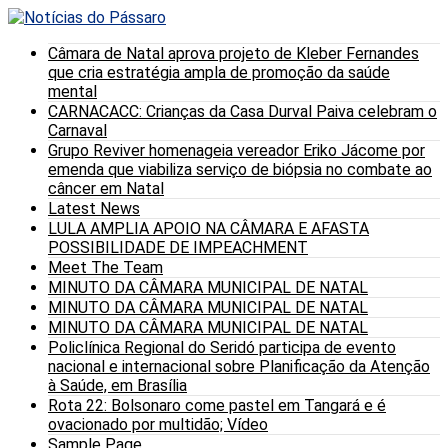
Câmara de Natal aprova projeto de Kleber Fernandes
que cria estratégia ampla de promoção da saúde
mental
CARNACACC: Crianças da Casa Durval Paiva celebram o
Carnaval
Grupo Reviver homenageia vereador Eriko Jácome por
emenda que viabiliza serviço de biópsia no combate ao
câncer em Natal
Latest News
LULA AMPLIA APOIO NA CÂMARA E AFASTA
POSSIBILIDADE DE IMPEACHMENT
Meet The Team
MINUTO DA CÂMARA MUNICIPAL DE NATAL
MINUTO DA CÂMARA MUNICIPAL DE NATAL
MINUTO DA CÂMARA MUNICIPAL DE NATAL
Policlínica Regional do Seridó participa de evento
nacional e internacional sobre Planificação da Atenção
à Saúde, em Brasília
Rota 22: Bolsonaro come pastel em Tangará e é
ovacionado por multidão; Vídeo
Sample Page