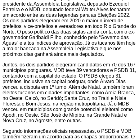
presidente da Assembleia Legislativa, deputado Ezequiel
Ferreira e o MDB, deputado federal Walter Alves fecharam
um acordo entre as duas legendas para as Eleições 2022.
Os dois partidos elegeram em 2020 o maior número de
prefeitos, vice-prefeitos e vereadores em todo Rio Grande do
Norte. O peso político das duas siglas ainda conta com o ex-
governador Garibaldi Filho, conhecido pelo “Governo das
Águas” e altos índices de aprovação. Já os tucanos têm hoje
a maior bancada na Assembleia Legislativa e que nos
próximos dias ganhará ainda mais deputados.
Juntos, os dois partidos elegeram candidatos em 70 dos 167
municípios potiguares. MDB teve 39 vencedores e PSDB 31,
contando com a capital do estado. O PSDB elegeu 31
prefeitos, inclusive na capital potiguar, onde Álvaro Dias
venceu a disputa em 1º turno. Além de Natal, também foram
eleitos tucanos em cidades importantes, como Areia Branca,
no Oeste; Caicó, no Seridó; Santa Cruz, no Trairi e Nísia
Floresta e Bom Jesus, na região metropolitana. Já o MDB
venceu em municípios com grande potencial eleitoral como
Apodi, no Oeste, São José de Mipibu, na Grande Natal e
Nova Cruz, no Agreste, entre outras.
Segundo informações oficiais repassadas, o PSDB e MDB
também fizeram um acordo para as chapas proporcionais. O