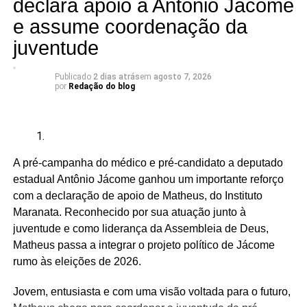
declara apoio a Antônio Jácome
e assume coordenação da
A articulação reúne seis candidatos à Câmara dos
Deputados:
juventude
Publicado
2 dias atrás
em
agosto 7, 2026
por
Redação do blog
Adriano Fiúza (DF)
Mãe Su de Nanã (SP)
Renato Fonseca (PE)
A pré-campanha do médico e pré-candidato a deputado
Wesley Mendes (BA)
estadual Antônio Jácome ganhou um importante reforço
com a declaração de apoio de Matheus, do Instituto
Mãe Bernadete de Oxóssi (BA)
Maranata. Reconhecido por sua atuação junto à
Ariane Magalhães (RJ)
juventude e como liderança da Assembleia de Deus,
Matheus passa a integrar o projeto político de Jácome
rumo às eleições de 2026.
O PSOL afirma ser a favor da liberdade religiosa e
Jovem, entusiasta e com uma visão voltada para o futuro,
combate o racismo religioso. Segundo a sigla, entre seus