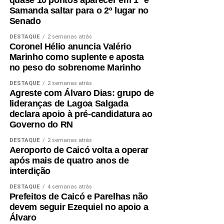
quase 10 pontos aparecer em 1º e
Acari (21,8%), Natal (22,3%), Carnaúba dos Dantas
Samanda saltar para o 2º lugar no
(23,2%), Mossoró (25,7%) e Caicó (30,2%).
Senado
DESTAQUE
2 semanas atrás
Segundo a análise, o desempenho de São José do
Coronel Hélio anuncia Valério
Seridó está associado à diversificação da economia local
Marinho como suplente e aposta
e à geração de empregos formais. O município possui
no peso do sobrenome Marinho
forte presença das indústrias de facção têxtil e da
DESTAQUE
2 semanas atrás
bonelaria, segmentos que absorvem parcela significativa
Agreste com Álvaro Dias: grupo de
da mão de obra, contribuindo para o aumento da renda
lideranças de Lagoa Salgada
das famílias e reduzindo a necessidade de acesso ao
declara apoio à pré-candidatura ao
Governo do RN
benefício.
DESTAQUE
2 semanas atrás
Especialistas que analisaram os dados também atribuem
Aeroporto de Caicó volta a operar
esse resultado ao trabalho desenvolvido pela política
após mais de quatro anos de
interdição
municipal de assistência social. Na avaliação deles, a
atuação da gestão da Secretaria Municipal de Trabalho,
DESTAQUE
4 semanas atrás
Habitação e Assistência Social, comandada pela
Prefeitos de Caicó e Parelhas não
devem seguir Ezequiel no apoio a
secretária Suzete Pereira, tem contribuído para fortalecer
Álvaro
ações de inclusão social, qualificação e