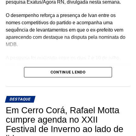
pesquisa Exatus/Agora RN, divulgada nesta semana.
O desempenho reforça a presença de Ivan entre os
nomes competitivos do partido e acompanha uma
sequência de levantamentos em que o ex-prefeito vem
aparecendo com destaque na disputa pela nominata do
MDB.
A pesquisa foi realizada entre os dias 7 e 10 de julho,
com 1.500 entrevistas em todas as regiões do Rio Grande
do Norte. O levantamento tem margem de erro de 2,53
CONTINUE LENDO
pontos percentuais, nível de confiança de 95% e está
registrado na Justiça Eleitoral sob o número RN-
02620/2026.
DESTAQUE
O resultado chega em um momento de expansão da pré-
Em Cerro Corá, Rafael Motta
campanha de Ivan Júnior. O ex-prefeito de Assú, vem
cumpre agenda no XXII
percorrendo diferentes regiões do estado, realizando
Festival de Inverno ao lado de
reuniões, ouvindo lideranças e fortalecendo alianças.