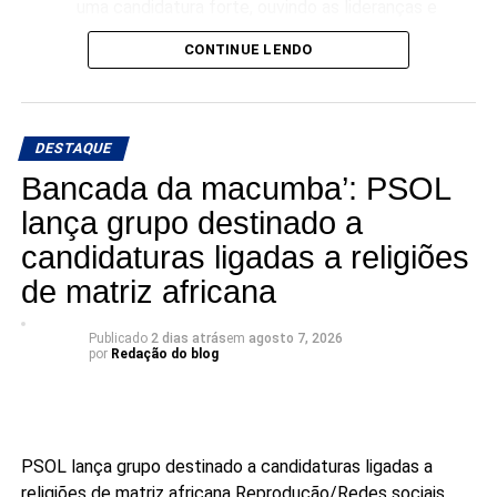
uma candidatura forte, ouvindo as lideranças e
transformar a experiência acumulada em dois mandatos à
garantindo representatividade direta para o
CONTINUE LENDO
frente da Prefeitura de Assú em um projeto de
município no Senado”, declarou Rafael Motta.
representação estadual.
DESTAQUE
Bancada da macumba’: PSOL
lança grupo destinado a
candidaturas ligadas a religiões
de matriz africana
Publicado
2 dias atrás
em
agosto 7, 2026
por
Redação do blog
PSOL lança grupo destinado a candidaturas ligadas a
religiões de matriz africana
Reprodução/Redes sociais