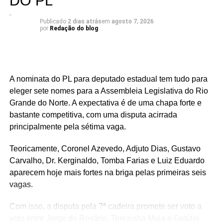
DO PL
Publicado
2 dias atrás
em
agosto 7, 2026
por
Redação do blog
A nominata do PL para deputado estadual tem tudo para
eleger sete nomes para a Assembleia Legislativa do Rio
Grande do Norte. A expectativa é de uma chapa forte e
bastante competitiva, com uma disputa acirrada
principalmente pela sétima vaga.
Teoricamente, Coronel Azevedo, Adjuto Dias, Gustavo
Carvalho, Dr. Kerginaldo, Tomba Farias e Luiz Eduardo
aparecem hoje mais fortes na briga pelas primeiras seis
vagas.
Com isso, a disputa pela 7ª cadeira promete ser voto a
voto entre Jorge do Rosário, Terezinha Maia e Getúlio