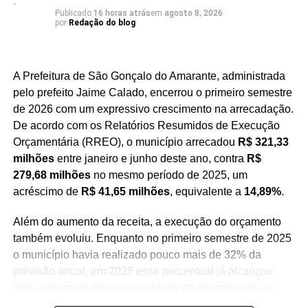
momento, mas o que realmente importa é
Publicado
16 horas atrás
em
agosto 8, 2026
continuar presente nos municípios, ouvindo as
por
Redação do blog
pessoas e buscando soluções para as demandas
do nosso Estado. Vamos seguir trabalhando e
conversando com o povo para construir essa
A Prefeitura de São Gonçalo do Amarante, administrada
caminhada rumo ao nosso 10º mandato”, afirmou
pelo prefeito Jaime Calado, encerrou o primeiro semestre
Nelter.
de 2026 com um expressivo crescimento na arrecadação.
De acordo com os Relatórios Resumidos de Execução
Orçamentária (RREO), o município arrecadou
R$ 321,33
milhões
entre janeiro e junho deste ano, contra
R$
279,68 milhões
no mesmo período de 2025, um
acréscimo de
R$ 41,65 milhões
, equivalente a
14,89%
.
Além do aumento da receita, a execução do orçamento
também evoluiu. Enquanto no primeiro semestre de 2025
o município havia realizado pouco mais de 32% da
previsão anual, em 2026 esse percentual já alcançou
36%, indicando maior capacidade de arrecadação ao
longo do exercício.