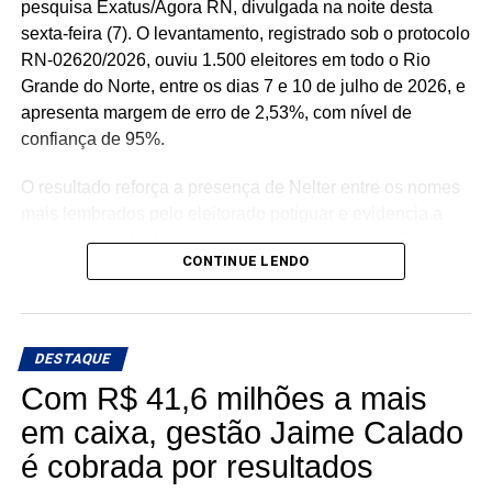
pesquisa Exatus/Agora RN, divulgada na noite desta
sexta-feira (7). O levantamento, registrado sob o protocolo
RN-02620/2026, ouviu 1.500 eleitores em todo o Rio
Grande do Norte, entre os dias 7 e 10 de julho de 2026, e
apresenta margem de erro de 2,53%, com nível de
confiança de 95%.
O resultado reforça a presença de Nelter entre os nomes
mais lembrados pelo eleitorado potiguar e evidencia a
competitividade de sua pré-candidatura à reeleição para
CONTINUE LENDO
a Assembleia Legislativa. Para o parlamentar, os
números representam o reconhecimento de uma trajetória
política construída ao longo de décadas e servem como
estímulo para intensificar o diálogo com a população
DESTAQUE
durante a caminhada rumo ao 10º mandato.
Com R$ 41,6 milhões a mais
em caixa, gestão Jaime Calado
“Recebo esse resultado com muita humildade e,
principalmente, como combustível para continuar
é cobrada por resultados
trabalhando. Pesquisa é um retrato de um