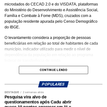
microdados do CECAD 2.0 e do VISDATA, plataformas
do Ministério do Desenvolvimento e Assistência Social,
Família e Combate à Fome (MDS), cruzados com a
população residente apurada pelo Censo Demográfico
do IBGE.
O levantamento considera a proporção de pessoas
beneficiárias em relação ao total de habitantes de cada
município, indicador utilizado para medir o nível de
dependência da população em relação ao programa
federal de transferência de renda.
CONTINUE LENDO
Com população de 4.558 habitantes, São José do Seridó
registra aproximadamente 620 beneficiários do Bolsa
Família, o equivalente a 13,6% da população, o menor
POPULARES
percentual entre os municípios potiguares analisados.
DESTAQUE
2 semanas atrás
Pesquisa vira alvo de
Na sequência aparecem Ouro Branco (16,7%), Cruzeta
questionamentos após Cadu abrir
(18,5%), Parnamirim (20,1%), Jardim do Seridó (20,7%),