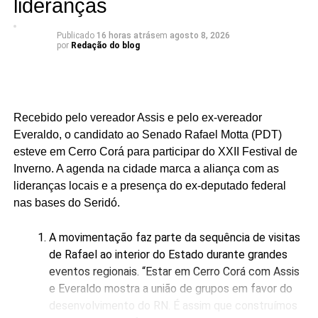
lideranças
Nesta semana Ivan Júnior esteve visitando todas as
cidades do Vale.
Publicado
16 horas atrás
em
agosto 8, 2026
por
Redação do blog
A liderança dentro da nominata ganha importância
porque a disputa proporcional envolve não apenas o
desempenho individual dos candidatos, mas também a
composição e a competitividade dos grupos partidários.
Recebido pelo vereador Assis e pelo ex-vereador
Nesse cenário, aparecer na primeira posição entre os
Everaldo, o candidato ao Senado Rafael Motta (PDT)
nomes do MDB representa um dado relevante para o
esteve em Cerro Corá para participar do XXII Festival de
acompanhamento da pré-campanha.
Inverno. A agenda na cidade marca a aliança com as
Para Ivan, o resultado é mais um estímulo para continuar
lideranças locais e a presença do ex-deputado federal
percorrendo o estado e apresentando suas propostas. “É
nas bases do Seridó.
o reconhecimento de quem conhece o trabalho, sabe o
que já fizemos e acredita que podemos fazer muito mais
A movimentação faz parte da sequência de visitas
pelo Rio Grande do Norte”, afirmou o pré-candidato em
de Rafael ao interior do Estado durante grandes
publicação nas redes sociais.
eventos regionais. “Estar em Cerro Corá com Assis
e Everaldo mostra a união de grupos em favor do
A nova pesquisa reforça, portanto, o momento de
desenvolvimento do RN. É assim que construímos
crescimento da pré-candidatura de Ivan Júnior, que busca