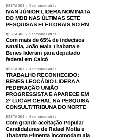
acompanhamento das famílias, favorecendo a autonomia
DESTAQUE
3 semanas atrás
IVAN JÚNIOR LIDERA NOMINATA
financeira e reduzindo a dependência de programas de
DO MDB NAS ÚLTIMAS SETE
transferência de renda.
PESQUISAS ELEITORAIS NO RN
O estudo também aponta que outros municípios da região
DESTAQUE
2 semanas atrás
do Seridó, como Ouro Branco, Cruzeta, Jardim do Seridó
Com mais de 65% de indecisos
Natália, João Maia Thabatta e
e Acari, apresentam indicadores semelhantes em razão
Benes lideram para deputado
da combinação entre atividade industrial, pecuária
federal em Caicó
leiteira, comércio, setor público e indicadores de
desenvolvimento humano superiores aos registrados em
DESTAQUE
4 semanas atrás
TRABALHO RECONHECIDO:
boa parte do interior potiguar.
BENES LEOCÁDIO LIDERA A
FEDERAÇÃO UNIÃO
Fonte: Fonte: www.mds.gov.br
PROGRESSISTA E APARECE EM
2º LUGAR GERAL NA PESQUISA
CONSULT/TRIBUNA DO NORTE
DESTAQUE
4 semanas atrás
Com grande aceitação Popular
Candidaturas de Rafael Motta e
Thabatta Pimenta incomodam ala