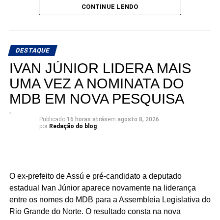
CONTINUE LENDO
Um dos principais fatores para esse crescimento foi o
aumento das transferências de capital, especialmente
dos recursos provenientes da União. Os repasses
DESTAQUE
federais nessa modalidade praticamente dobraram em
IVAN JÚNIOR LIDERA MAIS
relação ao ano passado, fortalecendo a capacidade
financeira da administração municipal.
UMA VEZ A NOMINATA DO
MDB EM NOVA PESQUISA
Outro indicador que apresentou forte expansão foi o das
receitas intraorçamentárias, que registraram crescimento
Publicado
16 horas atrás
em
agosto 8, 2026
significativo tanto na arrecadação quanto na previsão
por
Redação do blog
anual.
Com mais recursos disponíveis em caixa, cresce também
a expectativa da população para que esse reforço
O ex-prefeito de Assú e pré-candidato a deputado
financeiro seja convertido em obras, melhoria dos
estadual Ivan Júnior aparece novamente na liderança
serviços públicos, investimentos em infraestrutura e
entre os nomes do MDB para a Assembleia Legislativa do
ações que tragam resultados concretos para os
Rio Grande do Norte. O resultado consta na nova
moradores de São Gonçalo do Amarante.