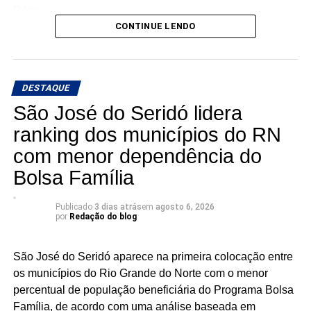
Rêgo.
CONTINUE LENDO
Os três possuem bases e estruturas eleitorais importantes
e chegam à reta da pré-campanha buscando garantir um
lugar entre os eleitos. Com uma nominata que tem
DESTAQUE
potencial para fazer sete cadeiras, a briga pela última
vaga promete ser uma das mais acirradas da eleição para
São José do Seridó lidera
a ALRN em 2026
ranking dos municípios do RN
com menor dependência do
Bolsa Família
Publicado
3 dias atrás
em
agosto 6, 2026
por
Redação do blog
São José do Seridó aparece na primeira colocação entre
os municípios do Rio Grande do Norte com o menor
percentual de população beneficiária do Programa Bolsa
Família, de acordo com uma análise baseada em