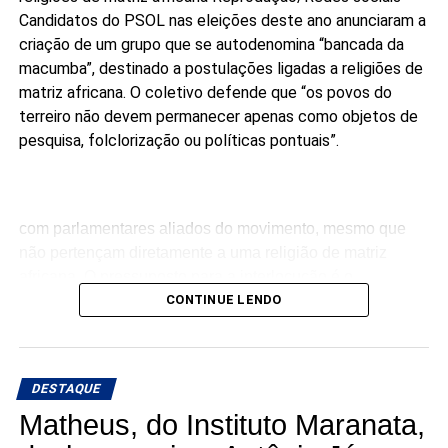
Candidatos do PSOL nas eleições deste ano anunciaram a
criação de um grupo que se autodenomina “bancada da
macumba”, destinado a postulações ligadas a religiões de
matriz africana. O coletivo defende que “os povos do
terreiro não devem permanecer apenas como objetos de
pesquisa, folclorização ou políticas pontuais”.
com parlamentares aliados do movimento, mesmo que
não pertençam diretamente a uma religião de matriz
africana. O pressuposto para a interlocução é o
compromisso público com a agenda da articulação.
CONTINUE LENDO
“Ninguém pode falar melhor por nós do que nós mesmos.
Enquanto não tivermos macumbeiros e macumbeiras
DESTAQUE
ocupando os parlamentos, continuaremos sendo
lembrados apenas em momentos pontuais”, dizem os
Matheus, do Instituto Maranata,
candidatos à Câmara.