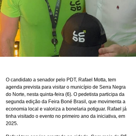
O estudo também aponta que outros municípios da região
do Seridó, como Ouro Branco, Cruzeta, Jardim do Seridó
e Acari, apresentam indicadores semelhantes em razão
da combinação entre atividade industrial, pecuária
leiteira, comércio, setor público e indicadores de
desenvolvimento humano superiores aos registrados em
boa parte do interior potiguar.
Fonte: Fonte: www.mds.gov.br
O candidato a senador pelo PDT, Rafael Motta, tem
agenda prevista para visitar o município de Serra Negra
do Norte, nesta quinta-feira (6). O pedetista participa da
segunda edição da Feira Boné Brasil, que movimenta a
economia local e valoriza a bonelaria potiguar. Rafael já
tinha visitado o evento no primeiro ano da iniciativa, em
2025.