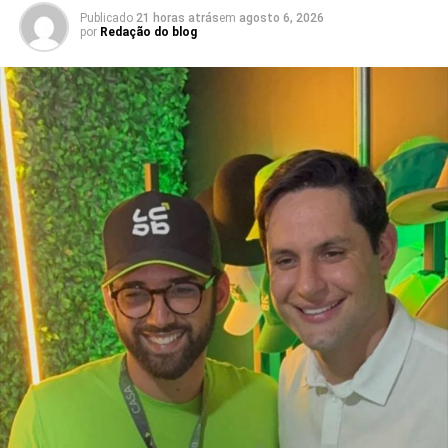
Seridó está associado à diversificação da economia local
Publicado
21 horas atrás
em
agosto 6, 2026
por
Redação do blog
e à geração de empregos formais. O município possui
forte presença das indústrias de facção têxtil e da
bonelaria, segmentos que absorvem parcela significativa
da mão de obra, contribuindo para o aumento da renda
das famílias e reduzindo a necessidade de acesso ao
benefício.
Especialistas que analisaram os dados também atribuem
esse resultado ao trabalho desenvolvido pela política
municipal de assistência social. Na avaliação deles, a
atuação da gestão da Secretaria Municipal de Trabalho,
Habitação e Assistência Social, comandada pela
secretária Suzete Pereira, tem contribuído para fortalecer
ações de inclusão social, qualificação e
acompanhamento das famílias, favorecendo a autonomia
financeira e reduzindo a dependência de programas de
transferência de renda.