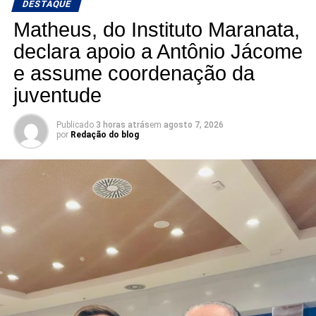
DESTAQUE
Matheus, do Instituto Maranata,
declara apoio a Antônio Jácome
e assume coordenação da
juventude
Publicado
3 horas atrás
em
agosto 7, 2026
por
Redação do blog