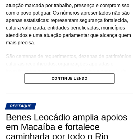
atuação marcada por trabalho, presença e compromisso
com o povo potiguar. Os números apresentados não são
apenas estatísticas: representam segurança fortalecida,
cultura valorizada, entidades beneficiadas, municípios
atendidos e uma atuação parlamentar que alcança quem
mais precisa.
São centenas de requerimentos, dezenas de patrimônios
culturais reconhecidos, organizações apoiadas e
investimentos que chegam aos municípios por meio de
emendas parlamentares. Um trabalho que demonstra que
CONTINUE LENDO
fazer política é transformar demandas em soluções.
Mais do que discursos, Luiz Eduardo tem apresentado
DESTAQUE
ações concretas e resultados que reforçam seu
compromisso com o desenvolvimento do Rio Grande do
Benes Leocádio amplia apoios
Norte. Um mandato presente, atuante e comprometido em
em Macaíba e fortalece
fazer a diferença na vida dos potiguares.
caminhada por todo o Rio