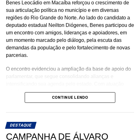
Mais do que discursos, Luiz Eduardo tem apresentado
Benes Leocádio em Macaíba reforçou o crescimento de
ações concretas e resultados que reforçam seu
sua articulação política no município e em diversas
compromisso com o desenvolvimento do Rio Grande do
regiões do Rio Grande do Norte. Ao lado do candidato a
Norte. Um mandato presente, atuante e comprometido em
deputado estadual Neilton Diógenes, Benes participou de
fazer a diferença na vida dos potiguares.
um encontro com amigos, lideranças e apoiadores, em
um momento marcado pelo diálogo, pela escuta das
demandas da população e pelo fortalecimento de novas
parcerias.
O encontro evidenciou a ampliação da base de apoio do
parlamentar, que segue consolidando alianças e
intensificando sua agenda pelo estado. Com atuação
voltada para o municipalismo e a defesa de investimentos
CONTINUE LENDO
para os municípios potiguares, Benes tem reforçado o
compromisso de continuar trabalhando pelo
desenvolvimento do Rio Grande do Norte.
DESTAQUE
A mobilização em Macaíba representa mais um passo na
CAMPANHA DE ÁLVARO
construção de uma campanha que busca ampliar sua