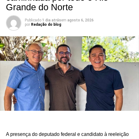
KALLYANNO MOTA Emilson Santos Luiz Eduardo
Grande do Norte
Há mandatos que passam. E há mandatos que deixam
Publicado
1 dia atrás
em
agosto 6, 2026
por
Redação do blog
resultados.
O deputado estadual Luiz Eduardo tem construído uma
atuação marcada por trabalho, presença e compromisso
com o povo potiguar. Os números apresentados não são
apenas estatísticas: representam segurança fortalecida,
cultura valorizada, entidades beneficiadas, municípios
atendidos e uma atuação parlamentar que alcança quem
mais precisa.
São centenas de requerimentos, dezenas de patrimônios
culturais reconhecidos, organizações apoiadas e
investimentos que chegam aos municípios por meio de
emendas parlamentares. Um trabalho que demonstra que
fazer política é transformar demandas em soluções.
A presença do deputado federal e candidato à reeleição