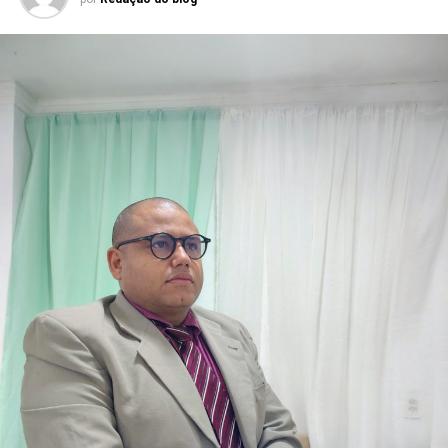
Serra Negra é um dos municípios que integram um
conjunto de investimentos que ultrapassa R$ 25 milhões
destinados à região do Seridó, contemplando áreas como
saúde, infraestrutura, educação, esporte e cultura. Ao
longo do mandato, Rafael também levou recursos para
municípios de todas as regiões do Rio Grande do Norte,
consolidando uma atuação parlamentar marcada pela
presença nos municípios e por investimentos que
continuam gerando benefícios para a população.