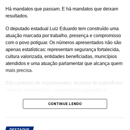
Há mandatos que passam. E há mandatos que deixam
resultados.
O deputado estadual Luiz Eduardo tem construído uma
atuação marcada por trabalho, presença e compromisso
com o povo potiguar. Os números apresentados não são
apenas estatísticas: representam segurança fortalecida,
cultura valorizada, entidades beneficiadas, municípios
atendidos e uma atuação parlamentar que alcança quem
mais precisa.
São centenas de requerimentos, dezenas de patrimônios
culturais reconhecidos, organizações apoiadas e
investimentos que chegam aos municípios por meio de
emendas parlamentares. Um trabalho que demonstra que
CONTINUE LENDO
fazer política é transformar demandas em soluções.
Mais do que discursos, Luiz Eduardo tem apresentado
DESTAQUE