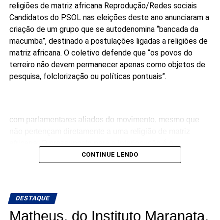
religiões de matriz africana
Reprodução/Redes sociais
Candidatos do PSOL nas eleições deste ano anunciaram a
criação de um grupo que se autodenomina “bancada da
macumba”, destinado a postulações ligadas a religiões de
matriz africana. O coletivo defende que “os povos do
terreiro não devem permanecer apenas como objetos de
pesquisa, folclorização ou políticas pontuais”.
com parlamentares aliados do movimento, mesmo que
não pertençam diretamente a uma religião de matriz
africana. O pressuposto para a interlocução é o
compromisso público com a agenda da articulação.
CONTINUE LENDO
“Ninguém pode falar melhor por nós do que nós mesmos.
Enquanto não tivermos macumbeiros e macumbeiras
DESTAQUE
ocupando os parlamentos, continuaremos sendo
lembrados apenas em momentos pontuais”, dizem os
Matheus, do Instituto Maranata,