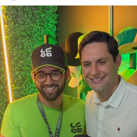
forte presença das indústrias de facção têxtil e da
bonelaria, segmentos que absorvem parcela significativa
da mão de obra, contribuindo para o aumento da renda
das famílias e reduzindo a necessidade de acesso ao
benefício.
Especialistas que analisaram os dados também atribuem
esse resultado ao trabalho desenvolvido pela política
municipal de assistência social. Na avaliação deles, a
atuação da gestão da Secretaria Municipal de Trabalho,
Habitação e Assistência Social, comandada pela
secretária Suzete Pereira, tem contribuído para fortalecer
ações de inclusão social, qualificação e
acompanhamento das famílias, favorecendo a autonomia
financeira e reduzindo a dependência de programas de
transferência de renda.
O estudo também aponta que outros municípios da região
do Seridó, como Ouro Branco, Cruzeta, Jardim do Seridó