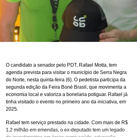
e Acari, apresentam indicadores semelhantes em razão
da combinação entre atividade industrial, pecuária
leiteira, comércio, setor público e indicadores de
desenvolvimento humano superiores aos registrados em
boa parte do interior potiguar.
Fonte: Fonte: www.mds.gov.br
O candidato a senador pelo PDT, Rafael Motta, tem
agenda prevista para visitar o município de Serra Negra
do Norte, nesta quinta-feira (6). O pedetista participa da
segunda edição da Feira Boné Brasil, que movimenta a
economia local e valoriza a bonelaria potiguar. Rafael já
tinha visitado o evento no primeiro ano da iniciativa, em
2025.
Rafael tem serviço prestado na cidade. Com mais de R$
1,2 milhão em emendas, o ex-deputado tem um legado