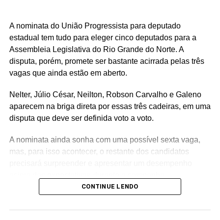
A nominata do União Progressista para deputado
estadual tem tudo para eleger cinco deputados para a
Assembleia Legislativa do Rio Grande do Norte. A
disputa, porém, promete ser bastante acirrada pelas três
vagas que ainda estão em aberto.
Nelter, Júlio César, Neilton, Robson Carvalho e Galeno
aparecem na briga direta por essas três cadeiras, em uma
disputa que deve ser definida voto a voto.
A nominata ainda sonha com uma possível sexta vaga,
mas, para isso acontecer, o restante dos candidatos
precisará surpreender e apresentar um desempenho
acima das expectativas durante a campanha.
CONTINUE LENDO
Teoricamente, Kleber Rodrigues e Cinthia, esposa de
Allyson Bezerra, pré-candidato ao Governo do Estado,