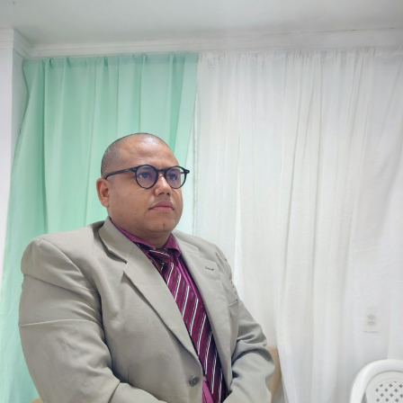
conjunto de investimentos que ultrapassa R$ 25 milhões
destinados à região do Seridó, contemplando áreas como
saúde, infraestrutura, educação, esporte e cultura. Ao
longo do mandato, Rafael também levou recursos para
municípios de todas as regiões do Rio Grande do Norte,
consolidando uma atuação parlamentar marcada pela
presença nos municípios e por investimentos que
continuam gerando benefícios para a população.