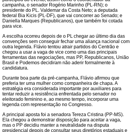
campanha, o senador Rogério Marinho (PL-RN); o
presidente do PL. Valdemar da Costa Neto; a deputada
federal Bia Kicis (PL-DF), que vai concorrer ao Senado; e
Daniella Marques (Republicanos), que também foi cotada
para vice.
A escolha ocorreu depois de o PL chegar ao último dia das
convenções sem conseguir fechar uma aliança nacional com
outra legenda. Flávio tentou atrair partidos do Centrão e
chegou a usar a vaga de vice como uma das principais
ferramentas das negociações, mas PP, Republicanos, União
Brasil e Podemos decidiram não aderir formalmente à
candidatura.
Durante boa parte da pré-campanha, Flávio afirmou que
preferia ter uma mulher como companheira de chapa. A
estratégia era considerada importante por auxiliares para
tentar reduzir a resistência enfrentada pelo senador no
eleitorado feminino e, ao mesmo tempo, incorporar uma
legenda com representação no Congresso.
A principal aposta foi a senadora Tereza Cristina (PP-MS).
Ela chegou a demonstrar disposição para aceitar a vaga,
mas o PP decidiu manter a neutralidade na disputa
presidencial depois de consultar seus diretórios estaduais e