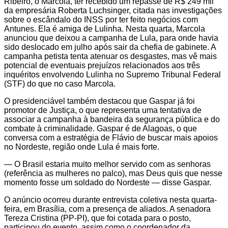
Ribeiro, o Marcola, ter recebido um repasse de R$ 249 mil
da empresária Roberta Luchsinger, citada nas investigações
sobre o escândalo do INSS por ter feito negócios com
Antunes. Ela é amiga de Lulinha. Nesta quarta, Marcola
anunciou que deixou a campanha de Lula, para onde havia
sido deslocado em julho após sair da chefia de gabinete. A
campanha petista tenta atenuar os desgastes, mas vê mais
potencial de eventuais prejuízos relacionados aos três
inquéritos envolvendo Lulinha no Supremo Tribunal Federal
(STF) do que no caso Marcola.
O presidenciável também destacou que Gaspar já foi
promotor de Justiça, o que representa uma tentativa de
associar a campanha à bandeira da segurança pública e do
combate à criminalidade. Gaspar é de Alagoas, o que
conversa com a estratégia de Flávio de buscar mais apoios
no Nordeste, região onde Lula é mais forte.
— O Brasil estaria muito melhor servido com as senhoras
(referência as mulheres no palco), mas Deus quis que nesse
momento fosse um soldado do Nordeste — disse Gaspar.
O anúncio ocorreu durante entrevista coletiva nesta quarta-
feira, em Brasília, com a presença de aliados. A senadora
Tereza Cristina (PP-PI), que foi cotada para o posto,
participou do evento, assim como o coordenador da