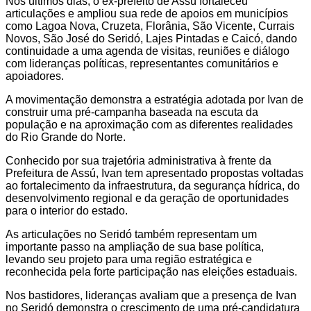
Nos últimos dias, o ex-prefeito de Assú fortaleceu
articulações e ampliou sua rede de apoios em municípios
como Lagoa Nova, Cruzeta, Florânia, São Vicente, Currais
Novos, São José do Seridó, Lajes Pintadas e Caicó, dando
continuidade a uma agenda de visitas, reuniões e diálogo
com lideranças políticas, representantes comunitários e
apoiadores.
A movimentação demonstra a estratégia adotada por Ivan de
construir uma pré-campanha baseada na escuta da
população e na aproximação com as diferentes realidades
do Rio Grande do Norte.
Conhecido por sua trajetória administrativa à frente da
Prefeitura de Assú, Ivan tem apresentado propostas voltadas
ao fortalecimento da infraestrutura, da segurança hídrica, do
desenvolvimento regional e da geração de oportunidades
para o interior do estado.
As articulações no Seridó também representam um
importante passo na ampliação de sua base política,
levando seu projeto para uma região estratégica e
reconhecida pela forte participação nas eleições estaduais.
Nos bastidores, lideranças avaliam que a presença de Ivan
no Seridó demonstra o crescimento de uma pré-candidatura