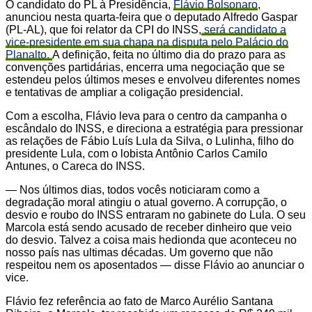
O candidato do PL à Presidência,
Flávio Bolsonaro
,
anunciou nesta quarta-feira que o deputado Alfredo Gaspar
(PL-AL), que foi relator da CPI do INSS,
será candidato a
vice-presidente em sua chapa na disputa pelo Palácio do
Planalto.
A definição, feita no último dia do prazo para as
convenções partidárias, encerra uma negociação que se
estendeu pelos últimos meses e envolveu diferentes nomes
e tentativas de ampliar a coligação presidencial.
Com a escolha, Flávio leva para o centro da campanha o
escândalo do INSS, e direciona a estratégia para pressionar
as relações de Fábio Luís Lula da Silva, o Lulinha, filho do
presidente Lula, com o lobista Antônio Carlos Camilo
Antunes, o Careca do INSS.
— Nos últimos dias, todos vocês noticiaram como a
degradação moral atingiu o atual governo. A corrupção, o
desvio e roubo do INSS entraram no gabinete do Lula. O seu
Marcola está sendo acusado de receber dinheiro que veio
do desvio. Talvez a coisa mais hedionda que aconteceu no
nosso país nas ultimas décadas. Um governo que não
respeitou nem os aposentados — disse Flávio ao anunciar o
vice.
Flávio fez referência ao fato de Marco Aurélio Santana