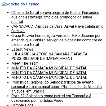
Câmara de Natal aprova projeto de Kleber Fernandes
que cria estratégia ampla de promoção da saúde
mental
CARNACACC: Crianças da Casa Durval Paiva celebram o
Carnaval
Grupo Reviver homenageia vereador Eriko Jácome por
emenda que viabiliza serviço de biópsia no combate ao
câncer em Natal
Latest News
LULA AMPLIA APOIO NA CÂMARA E AFASTA
POSSIBILIDADE DE IMPEACHMENT
Meet The Team
MINUTO DA CÂMARA MUNICIPAL DE NATAL
MINUTO DA CÂMARA MUNICIPAL DE NATAL
MINUTO DA CÂMARA MUNICIPAL DE NATAL
Policlínica Regional do Seridó participa de evento
nacional e internacional sobre Planificação da Atenção
à Saúde, em Brasília
Rota 22: Bolsonaro come pastel em Tangará e é
ovacionado por multidão; Vídeo
Sample Page