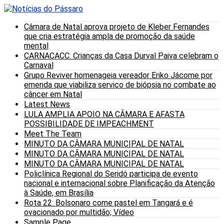
Câmara de Natal aprova projeto de Kleber Fernandes
que cria estratégia ampla de promoção da saúde
mental
CARNACACC: Crianças da Casa Durval Paiva celebram o
Carnaval
Grupo Reviver homenageia vereador Eriko Jácome por
emenda que viabiliza serviço de biópsia no combate ao
câncer em Natal
Latest News
LULA AMPLIA APOIO NA CÂMARA E AFASTA
POSSIBILIDADE DE IMPEACHMENT
Meet The Team
MINUTO DA CÂMARA MUNICIPAL DE NATAL
MINUTO DA CÂMARA MUNICIPAL DE NATAL
MINUTO DA CÂMARA MUNICIPAL DE NATAL
Policlínica Regional do Seridó participa de evento
nacional e internacional sobre Planificação da Atenção
à Saúde, em Brasília
Rota 22: Bolsonaro come pastel em Tangará e é
ovacionado por multidão; Vídeo
Sample Page