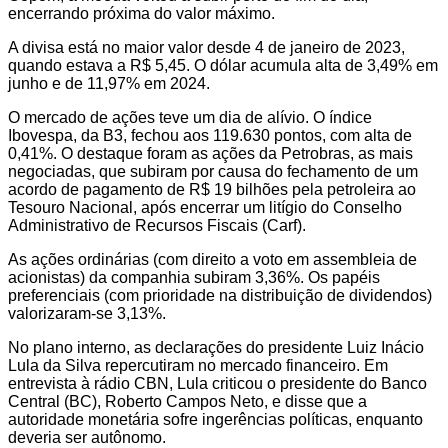
encerrando próxima do valor máximo.
A divisa está no maior valor desde 4 de janeiro de 2023,
quando estava a R$ 5,45. O dólar acumula alta de 3,49% em
junho e de 11,97% em 2024.
O mercado de ações teve um dia de alívio. O índice
Ibovespa, da B3, fechou aos 119.630 pontos, com alta de
0,41%. O destaque foram as ações da Petrobras, as mais
negociadas, que subiram por causa do fechamento de um
acordo de pagamento de R$ 19 bilhões pela petroleira ao
Tesouro Nacional, após encerrar um litígio do Conselho
Administrativo de Recursos Fiscais (Carf).
As ações ordinárias (com direito a voto em assembleia de
acionistas) da companhia subiram 3,36%. Os papéis
preferenciais (com prioridade na distribuição de dividendos)
valorizaram-se 3,13%.
No plano interno, as declarações do presidente Luiz Inácio
Lula da Silva repercutiram no mercado financeiro. Em
entrevista à rádio CBN, Lula criticou o presidente do Banco
Central (BC), Roberto Campos Neto, e disse que a
autoridade monetária sofre ingerências políticas, enquanto
deveria ser autônomo.