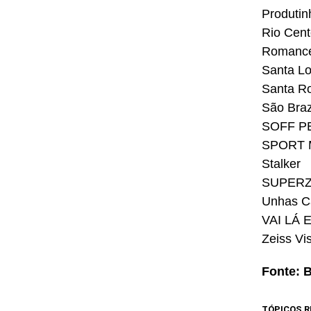
Produtin
Rio Cent
Romance
Santa Lo
Santa Ro
São Bra
SOFF P
SPORT 
Stalker
SUPER
Unhas Ca
VAI LÁ 
Zeiss Vi
Fonte: 
TÓPICOS R