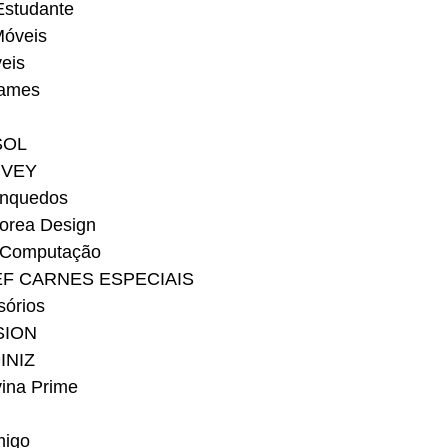
Estudante
Móveis
eis
ames
SOL
RVEY
inquedos
orea Design
 Computação
EF CARNES ESPECIAIS
sórios
SION
INIZ
vina Prime
migo