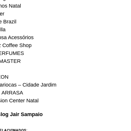
hos Natal
er
 Brazil
lla
sa Acessórios
z Coffee Shop
ERFUMES
MASTER
ZON
riocas – Cidade Jardim
E ARRASA
sion Center Natal
Blog Jair Sampaio
ELACIONADOS: