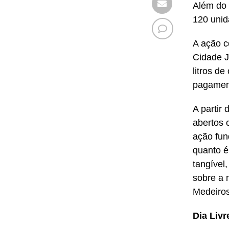
Além do 
120 uni
A ação c
Cidade J
litros de
pagament
A partir
abertos 
ação fun
quanto é
tangível
sobre a 
Medeiros
Dia Liv