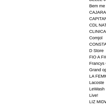
Bem me 
CAJAR
CAPITA
CDL NA
CLINIC
Comjol
CONST
D Store
FIO A F
Francys
Grand op
LA FEM
Lacoste
LeWash 
Live!
LIZ MI