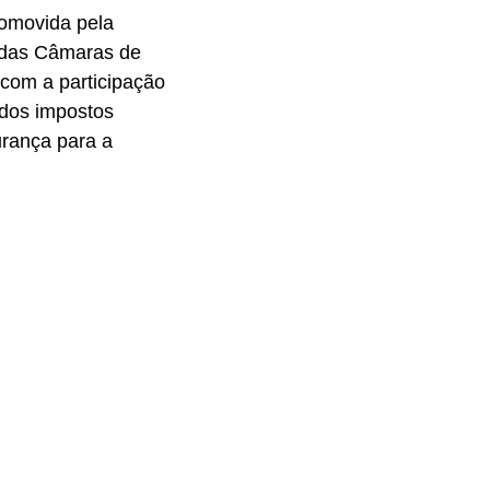
romovida pela
o das Câmaras de
 com a participação
o dos impostos
rança para a