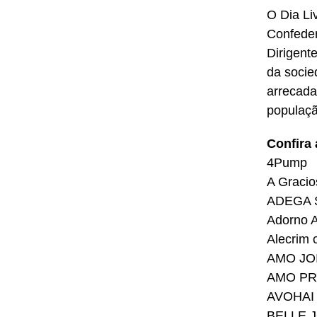
O Dia Li
Confeder
Dirigent
da socie
arrecada
populaçã
Confira
4Pump
A Gracio
ADEGA 
Adorno A
Alecrim 
AMO JO
AMO P
AVOHAI
BELLE 