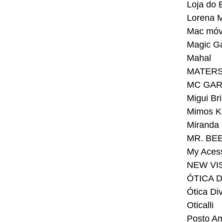
Loja do 
Lorena 
Mac móv
Magic G
Mahal
MATER
MC GA
Migui Br
Mimos K
Miranda
MR. BE
My Aces
NEW VI
ÓTICA D
Ótica Di
Oticalli
Posto A