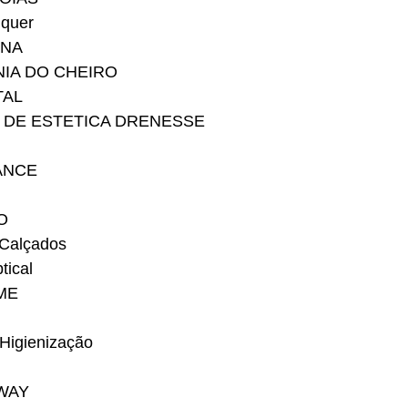
quer
ANA
NIA DO CHEIRO
TAL
A DE ESTETICA DRENESSE
ANCE
IO
 Calçados
tical
ME
Higienização
DWAY