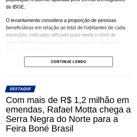
do IBGE.
O levantamento considera a proporção de pessoas
beneficiárias em relação ao total de habitantes de cada
município, indicador utilizado para medir o nível de
dependência da população em relação ao programa
federal de transferência de renda.
CONTINUE LENDO
Com população de 4.558 habitantes, São José do Seridó
registra aproximadamente 620 beneficiários do Bolsa
Família, o equivalente a 13,6% da população, o menor
percentual entre os municípios potiguares analisados.
DESTAQUE
Com mais de R$ 1,2 milhão em
Na sequência aparecem Ouro Branco (16,7%), Cruzeta
(18,5%), Parnamirim (20,1%), Jardim do Seridó (20,7%),
emendas, Rafael Motta chega a
Acari (21,8%), Natal (22,3%), Carnaúba dos Dantas
Serra Negra do Norte para a
(23,2%), Mossoró (25,7%) e Caicó (30,2%).
Feira Boné Brasil
Segundo a análise, o desempenho de São José do