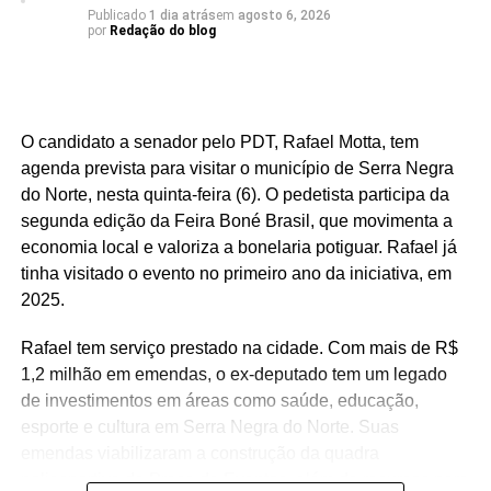
Seridó está associado à diversificação da economia local
Publicado
1 dia atrás
em
agosto 6, 2026
por
Redação do blog
e à geração de empregos formais. O município possui
forte presença das indústrias de facção têxtil e da
bonelaria, segmentos que absorvem parcela significativa
da mão de obra, contribuindo para o aumento da renda
O candidato a senador pelo PDT, Rafael Motta, tem
das famílias e reduzindo a necessidade de acesso ao
agenda prevista para visitar o município de Serra Negra
benefício.
do Norte, nesta quinta-feira (6). O pedetista participa da
segunda edição da Feira Boné Brasil, que movimenta a
Especialistas que analisaram os dados também atribuem
economia local e valoriza a bonelaria potiguar. Rafael já
esse resultado ao trabalho desenvolvido pela política
tinha visitado o evento no primeiro ano da iniciativa, em
municipal de assistência social. Na avaliação deles, a
2025.
atuação da gestão da Secretaria Municipal de Trabalho,
Habitação e Assistência Social, comandada pela
Rafael tem serviço prestado na cidade. Com mais de R$
secretária Suzete Pereira, tem contribuído para fortalecer
1,2 milhão em emendas, o ex-deputado tem um legado
ações de inclusão social, qualificação e
de investimentos em áreas como saúde, educação,
acompanhamento das famílias, favorecendo a autonomia
esporte e cultura em Serra Negra do Norte. Suas
financeira e reduzindo a dependência de programas de
emendas viabilizaram a construção da quadra
transferência de renda.
poliesportiva da Praça de Eventos, além de recursos para