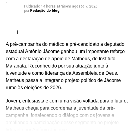
Publicado
14 horas atrás
em
agosto 7, 2026
por
Redação do blog
Adriano Fiúza (DF)
Mãe Su de Nanã (SP)
Renato Fonseca (PE)
A pré-campanha do médico e pré-candidato a deputado
Wesley Mendes (BA)
estadual Antônio Jácome ganhou um importante reforço
com a declaração de apoio de Matheus, do Instituto
Mãe Bernadete de Oxóssi (BA)
Maranata. Reconhecido por sua atuação junto à
Ariane Magalhães (RJ)
juventude e como liderança da Assembleia de Deus,
Matheus passa a integrar o projeto político de Jácome
rumo às eleições de 2026.
O PSOL afirma ser a favor da liberdade religiosa e
Jovem, entusiasta e com uma visão voltada para o futuro,
combate o racismo religioso. Segundo a sigla, entre seus
Matheus chega para coordenar a juventude da pré-
filiados, há pessoas que se candidataram em defesa da
campanha, fortalecendo o diálogo com os jovens e
causa, sendo esta uma iniciativa desenvolvida por esse
ampliando a participação desse segmento no projeto
conjunto de candidatos.
liderado por Antônio Jácome.