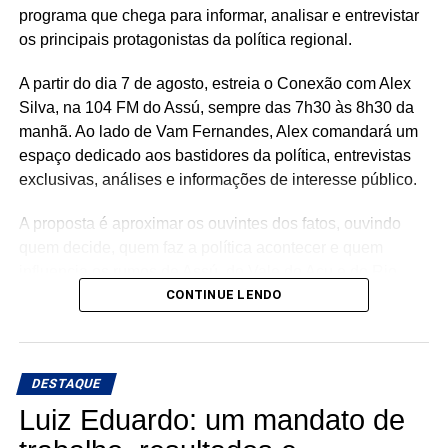
municípios de todas as regiões do Rio Grande do Norte,
programa que chega para informar, analisar e entrevistar
consolidando uma atuação parlamentar marcada pela
os principais protagonistas da política regional.
presença nos municípios e por investimentos que
A partir do dia 7 de agosto, estreia o Conexão com Alex
continuam gerando benefícios para a população.
Silva, na 104 FM do Assú, sempre das 7h30 às 8h30 da
manhã. Ao lado de Vam Fernandes, Alex comandará um
espaço dedicado aos bastidores da política, entrevistas
exclusivas, análises e informações de interesse público.
A proposta é aproximar os ouvintes dos fatos, ouvindo
quem decide, quem faz a política acontecer e quem
influencia os rumos de Assú, do Vale do Açu e do Rio
Grande do Norte.
CONTINUE LENDO
🎙️ O rádio ganha um novo espaço para o debate, a
informação e a credibilidade.
DESTAQUE
Conexão com Alex Silva: onde a notícia ganha voz e os
Luiz Eduardo: um mandato de
bastidores viram informação.