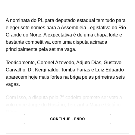
A nominata do PL para deputado estadual tem tudo para
eleger sete nomes para a Assembleia Legislativa do Rio
Grande do Norte. A expectativa é de uma chapa forte e
bastante competitiva, com uma disputa acirrada
principalmente pela sétima vaga.
Teoricamente, Coronel Azevedo, Adjuto Dias, Gustavo
Carvalho, Dr. Kerginaldo, Tomba Farias e Luiz Eduardo
aparecem hoje mais fortes na briga pelas primeiras seis
vagas.
Com isso, a disputa pela 7ª cadeira promete ser voto a
voto entre Jorge do Rosário, Terezinha Maia e Getúlio
Rêgo.
CONTINUE LENDO
Os três possuem bases e estruturas eleitorais importantes
e chegam à reta da pré-campanha buscando garantir um