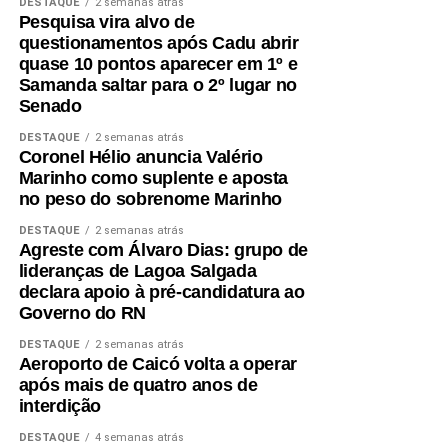
DESTAQUE
2 semanas atrás
A mobilização em Macaíba representa mais um passo na
Pesquisa vira alvo de
construção de uma campanha que busca ampliar sua
questionamentos após Cadu abrir
presença em todas as regiões do estado, fortalecendo o
quase 10 pontos aparecer em 1º e
diálogo com a população e reafirmando o compromisso
Samanda saltar para o 2º lugar no
com o futuro dos potiguares.
Senado
DESTAQUE
2 semanas atrás
Coronel Hélio anuncia Valério
Marinho como suplente e aposta
no peso do sobrenome Marinho
DESTAQUE
2 semanas atrás
Agreste com Álvaro Dias: grupo de
lideranças de Lagoa Salgada
declara apoio à pré-candidatura ao
Governo do RN
DESTAQUE
2 semanas atrás
Aeroporto de Caicó volta a operar
após mais de quatro anos de
interdição
DESTAQUE
4 semanas atrás