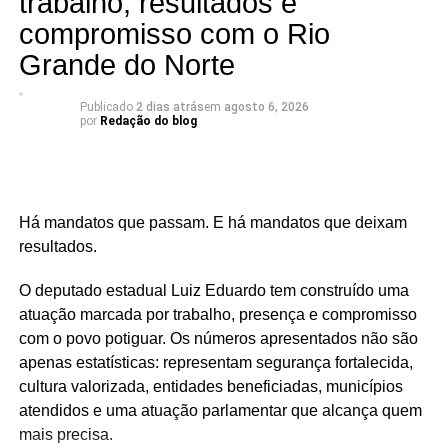
trabalho, resultados e
compromisso com o Rio
📅 Estreia: 7 de agosto
📻 104 FM do Assú
Grande do Norte
🕢 Toda sexta-feira, das 7h30 às 8h30 da manhã.
Publicado
2 dias atrás
em
agosto 6, 2026
por
Redação do blog
Há mandatos que passam. E há mandatos que deixam
resultados.
O deputado estadual Luiz Eduardo tem construído uma
atuação marcada por trabalho, presença e compromisso
com o povo potiguar. Os números apresentados não são
apenas estatísticas: representam segurança fortalecida,
cultura valorizada, entidades beneficiadas, municípios
atendidos e uma atuação parlamentar que alcança quem
mais precisa.