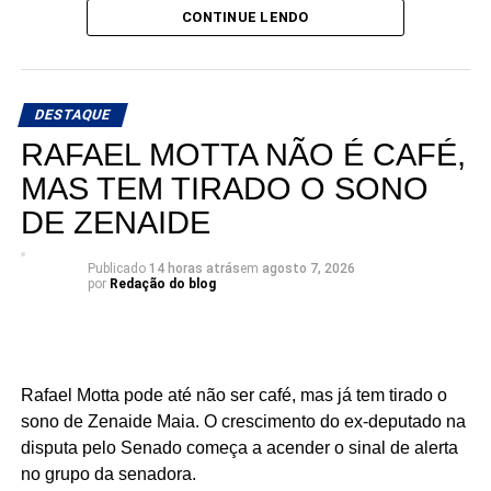
CONTINUE LENDO
Ao declarar seu apoio, Matheus afirmou acreditar na
experiência, nos valores e no compromisso de Antônio
Jácome com o Rio Grande do Norte. O médico, que
busca retornar à Assembleia Legislativa, segue
DESTAQUE
ampliando sua base de apoio e reunindo lideranças de
RAFAEL MOTTA NÃO É CAFÉ,
diferentes regiões e segmentos da sociedade em torno de
MAS TEM TIRADO O SONO
sua pré-candidatura.
DE ZENAIDE
Publicado
14 horas atrás
em
agosto 7, 2026
por
Redação do blog
Rafael Motta pode até não ser café, mas já tem tirado o
sono de Zenaide Maia. O crescimento do ex-deputado na
disputa pelo Senado começa a acender o sinal de alerta
no grupo da senadora.