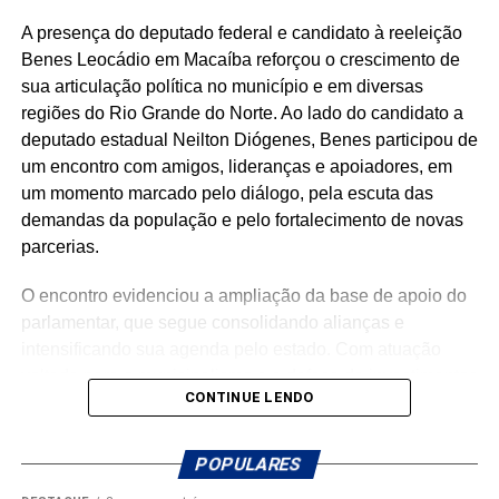
com o povo potiguar. Os números apresentados não são
A presença do deputado federal e candidato à reeleição
apenas estatísticas: representam segurança fortalecida,
Benes Leocádio em Macaíba reforçou o crescimento de
cultura valorizada, entidades beneficiadas, municípios
sua articulação política no município e em diversas
atendidos e uma atuação parlamentar que alcança quem
regiões do Rio Grande do Norte. Ao lado do candidato a
mais precisa.
deputado estadual Neilton Diógenes, Benes participou de
um encontro com amigos, lideranças e apoiadores, em
São centenas de requerimentos, dezenas de patrimônios
um momento marcado pelo diálogo, pela escuta das
culturais reconhecidos, organizações apoiadas e
demandas da população e pelo fortalecimento de novas
investimentos que chegam aos municípios por meio de
parcerias.
emendas parlamentares. Um trabalho que demonstra que
fazer política é transformar demandas em soluções.
O encontro evidenciou a ampliação da base de apoio do
parlamentar, que segue consolidando alianças e
Mais do que discursos, Luiz Eduardo tem apresentado
intensificando sua agenda pelo estado. Com atuação
ações concretas e resultados que reforçam seu
voltada para o municipalismo e a defesa de investimentos
compromisso com o desenvolvimento do Rio Grande do
CONTINUE LENDO
para os municípios potiguares, Benes tem reforçado o
Norte. Um mandato presente, atuante e comprometido em
compromisso de continuar trabalhando pelo
fazer a diferença na vida dos potiguares.
desenvolvimento do Rio Grande do Norte.
POPULARES