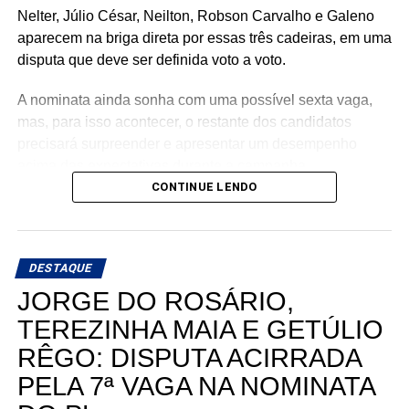
Nelter, Júlio César, Neilton, Robson Carvalho e Galeno
aparecem na briga direta por essas três cadeiras, em uma
disputa que deve ser definida voto a voto.
A nominata ainda sonha com uma possível sexta vaga,
mas, para isso acontecer, o restante dos candidatos
precisará surpreender e apresentar um desempenho
acima das expectativas durante a campanha.
CONTINUE LENDO
Teoricamente, Kleber Rodrigues e Cinthia, esposa de
Allyson Bezerra, pré-candidato ao Governo do Estado,
aparecem como os nomes mais fortes para liderar a
DESTAQUE
votação dentro da nominata.
JORGE DO ROSÁRIO,
Com cinco cadeiras consideradas viáveis e uma sexta
TEREZINHA MAIA E GETÚLIO
dependendo de um desempenho acima do esperado, a
RÊGO: DISPUTA ACIRRADA
briga interna do União Progressista promete ser uma das
mais interessantes da eleição para a Assembleia
PELA 7ª VAGA NA NOMINATA
Legislativa em 2026.