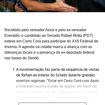
pelo Rio Grande do Norte”, afirmou o pré-candidato em
publicação nas redes sociais.
A nova pesquisa reforça, portanto, o momento de
crescimento da pré-candidatura de Ivan Júnior, que busca
transformar a experiência acumulada em dois mandatos à
Recebido pelo vereador Assis e pelo ex-vereador
frente da Prefeitura de Assú em um projeto de
Everaldo, o candidato ao Senado Rafael Motta (PDT)
representação estadual.
esteve em Cerro Corá para participar do XXII Festival de
Inverno. A agenda na cidade marca a aliança com as
lideranças locais e a presença do ex-deputado federal
nas bases do Seridó.
A movimentação faz parte da sequência de visitas
de Rafael ao interior do Estado durante grandes
eventos regionais. “Estar em Cerro Corá com Assis
e Everaldo mostra a união de grupos em favor do
desenvolvimento do RN. É assim que construímos
uma candidatura forte, ouvindo as lideranças e
garantindo representatividade direta para o