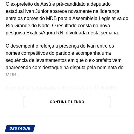
O ex-prefeito de Assú e pré-candidato a deputado
estadual Ivan Júnior aparece novamente na liderança
entre os nomes do MDB para a Assembleia Legislativa do
Rio Grande do Norte. O resultado consta na nova
pesquisa Exatus/Agora RN, divulgada nesta semana.
O desempenho reforça a presença de Ivan entre os
nomes competitivos do partido e acompanha uma
sequência de levantamentos em que o ex-prefeito vem
aparecendo com destaque na disputa pela nominata do
MDB.
A pesquisa foi realizada entre os dias 7 e 10 de julho,
com 1.500 entrevistas em todas as regiões do Rio Grande
do Norte. O levantamento tem margem de erro de 2,53
CONTINUE LENDO
pontos percentuais, nível de confiança de 95% e está
registrado na Justiça Eleitoral sob o número RN-
02620/2026.
DESTAQUE