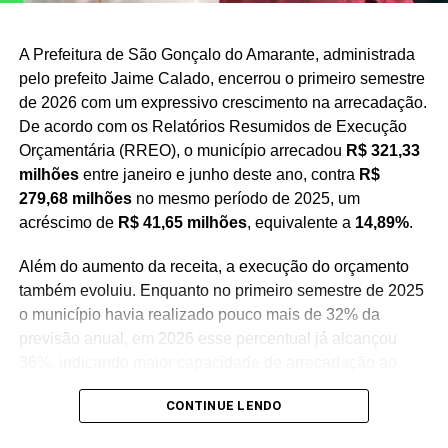
A Prefeitura de São Gonçalo do Amarante, administrada
pelo prefeito Jaime Calado, encerrou o primeiro semestre
de 2026 com um expressivo crescimento na arrecadação.
De acordo com os Relatórios Resumidos de Execução
Orçamentária (RREO), o município arrecadou
R$ 321,33
milhões
entre janeiro e junho deste ano, contra
R$
279,68 milhões
no mesmo período de 2025, um
acréscimo de
R$ 41,65 milhões
, equivalente a
14,89%
.
Além do aumento da receita, a execução do orçamento
também evoluiu. Enquanto no primeiro semestre de 2025
o município havia realizado pouco mais de 32% da
previsão anual, em 2026 esse percentual já alcançou
36%, indicando maior capacidade de arrecadação ao
longo do exercício.
CONTINUE LENDO
Um dos principais fatores para esse crescimento foi o