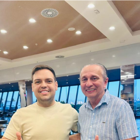
Mãe Su de Nanã (SP)
Renato Fonseca (PE)
Wesley Mendes (BA)
Mãe Bernadete de Oxóssi (BA)
Ariane Magalhães (RJ)
O PSOL afirma ser a favor da liberdade religiosa e
combate o racismo religioso. Segundo a sigla, entre seus
filiados, há pessoas que se candidataram em defesa da
causa, sendo esta uma iniciativa desenvolvida por esse
conjunto de candidatos.