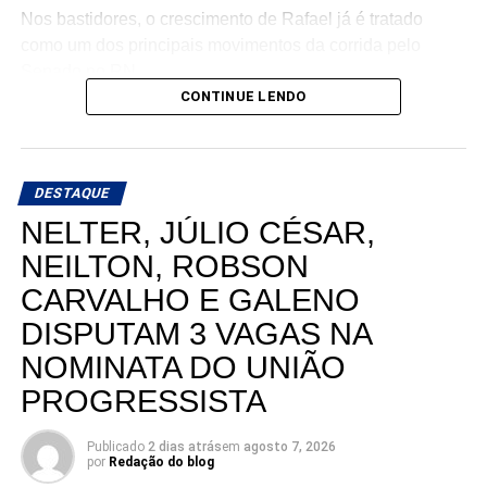
Nos bastidores, o crescimento de Rafael já é tratado
como um dos principais movimentos da corrida pelo
Senado no RN.
CONTINUE LENDO
DESTAQUE
NELTER, JÚLIO CÉSAR,
NEILTON, ROBSON
CARVALHO E GALENO
DISPUTAM 3 VAGAS NA
NOMINATA DO UNIÃO
PROGRESSISTA
Publicado
2 dias atrás
em
agosto 7, 2026
por
Redação do blog