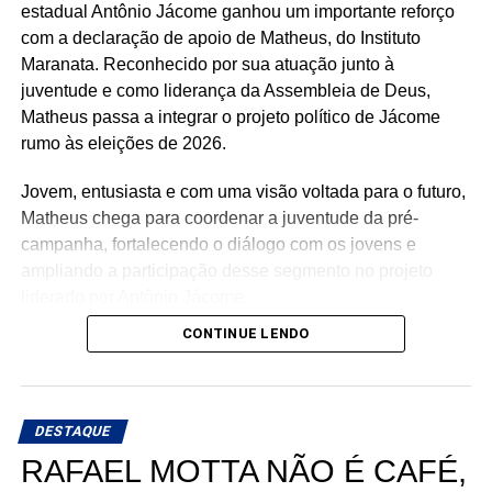
estadual Antônio Jácome ganhou um importante reforço
com a declaração de apoio de Matheus, do Instituto
Maranata. Reconhecido por sua atuação junto à
juventude e como liderança da Assembleia de Deus,
Matheus passa a integrar o projeto político de Jácome
rumo às eleições de 2026.
Jovem, entusiasta e com uma visão voltada para o futuro,
Matheus chega para coordenar a juventude da pré-
campanha, fortalecendo o diálogo com os jovens e
ampliando a participação desse segmento no projeto
liderado por Antônio Jácome.
CONTINUE LENDO
Ao declarar seu apoio, Matheus afirmou acreditar na
experiência, nos valores e no compromisso de Antônio
Jácome com o Rio Grande do Norte. O médico, que
busca retornar à Assembleia Legislativa, segue
DESTAQUE
ampliando sua base de apoio e reunindo lideranças de
RAFAEL MOTTA NÃO É CAFÉ,
diferentes regiões e segmentos da sociedade em torno de