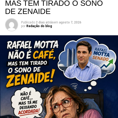
MAS TEM TIRADO O SONO
sua pré-candidatura.
DE ZENAIDE
Publicado
2 dias atrás
em
agosto 7, 2026
por
Redação do blog