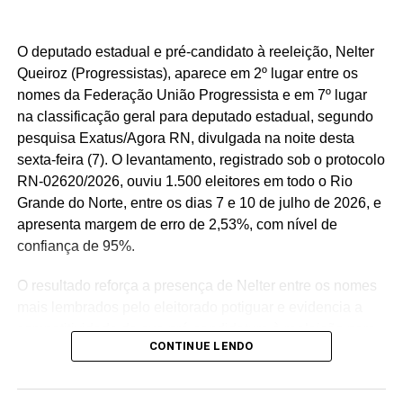
O deputado estadual e pré-candidato à reeleição, Nelter
Queiroz (Progressistas), aparece em 2º lugar entre os
nomes da Federação União Progressista e em 7º lugar
na classificação geral para deputado estadual, segundo
pesquisa Exatus/Agora RN, divulgada na noite desta
sexta-feira (7). O levantamento, registrado sob o protocolo
RN-02620/2026, ouviu 1.500 eleitores em todo o Rio
Grande do Norte, entre os dias 7 e 10 de julho de 2026, e
apresenta margem de erro de 2,53%, com nível de
confiança de 95%.
O resultado reforça a presença de Nelter entre os nomes
mais lembrados pelo eleitorado potiguar e evidencia a
competitividade de sua pré-candidatura à reeleição para
CONTINUE LENDO
a Assembleia Legislativa. Para o parlamentar, os
números representam o reconhecimento de uma trajetória
política construída ao longo de décadas e servem como