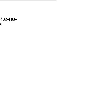
te-rio-
*