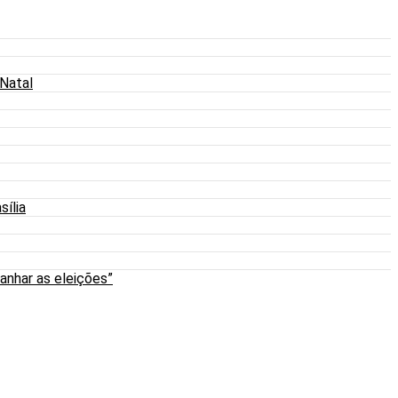
 Natal
sília
anhar as eleições”