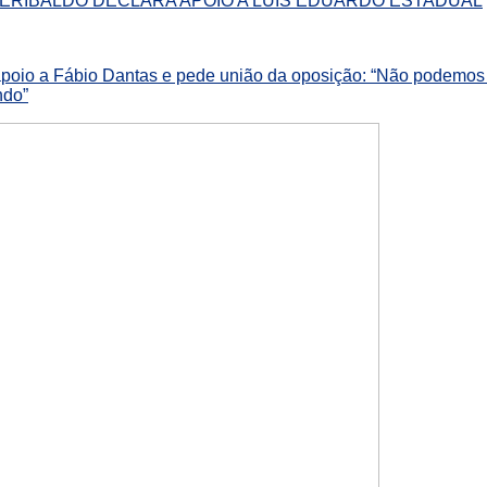
ERIBALDO DECLARA APOIO A LUÍS EDUARDO ESTADUAL
apoio a Fábio Dantas e pede união da oposição: “Não podemos 
ndo”