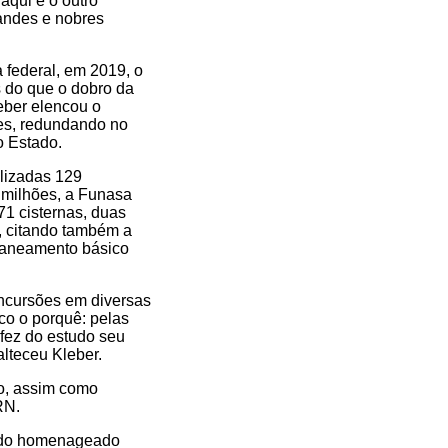
aqui é o outro
andes e nobres
 federal, em 2019, o
 do que o dobro da
eber elencou o
es, redundando no
o Estado.
lizadas 129
9 milhões, a Funasa
71 cisternas, duas
o, citando também a
 saneamento básico
 incursões em diversas
lico o porquê: pelas
 fez do estudo seu
alteceu Kleber.
to, assim como
RN.
o do homenageado