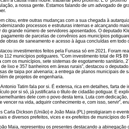
am à causa mais nobre: trabalhar pelo próximo. E o “próximo” 
ulação, a nossa gente. Estamos falando de um advogado de gr
er.
 citou, entre outras mudanças com a sua chegada à autarquia
dernizando processos e estruturas internas e alcançando mais
r do grande número de servidores aposentados. O deputado Kl
pagamento de parcelas de convênios aos municípios potiguar
 de obras de saneamento e acesso à àgua concluídas em todo 
tacou investimentos feitos pela Funasa só em 2021. Foram rea
do 112 municípios potiguares. “Com investimento total de R$ 8
a com os municípios, sete sistemas de esgotamento sanitário, 2
 de lixo e 357 banheiros em áreas rurais”, destacou o deputad
asas de taipa por alvenaria; a entrega de planos municipais de
além de projetos de engenharia.
 Antonio Tatim fala por si. É extensa, rica em detalhes, farta de
culo por si só, já justificaria o título de cidadão potiguar. E exp
o semelhantes dele com o povo desta terra. Luta com dedicação,
 vencer na vida, adquirir conhecimento e, com isso, servir”, en
s Carla Dickson (União) e João Maia (PL) prestigiaram o even
is e diversos prefeitos, vices e ex-prefeitos de municípios do 
João Maia, representou os presentes destacando a abinegaçã