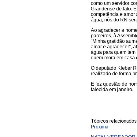
como um servidor com
Grandense de fato. E
competência e amor a
água, nós do RN sere
Ao agradecer a homen
parceiros, à Assemble
“Minha gratidão aume
amar e agradecer”, a
água para quem tem 
quem mora em casa d
O deputado Kleber R
realizado de forma p
E fez questão de hom
falecida em janeiro.
Tópicos relacionados
Próxima