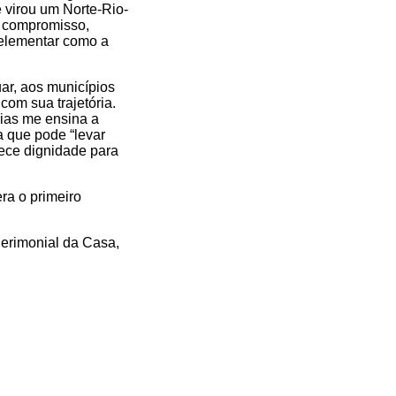
 virou um Norte-Rio-
m compromisso,
 elementar como a
ar, aos municípios
com sua trajetória.
dias me ensina a
a que pode “levar
ece dignidade para
ra o primeiro
Cerimonial da Casa,