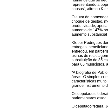
humanos que se dedic
representando a pop
causas”, afirmou Kleb
O autor da homenagem
choque de gestão, mo
produtividade, apesa
aumento de 147% no 
aumento substancial
Kleber Rodrigues des
entregas, benefician
entregou, em parceri
usinas de reciclagem
substituição de 85 c
para 65 municípios, 
“A biografia de Pablo
áreas. O simples currí
características muit
grande instrumento de
Os deputados federai
parlamentares estadua
O deputado federal 