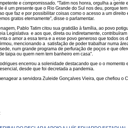
petente e compromissado. “Tatim nos honra, orgulha a gente e
le é um presente que o Rio Grande do Sul nos deu, porque te
o que faz e por possibilitar coisas como o acesso a um direito
mos gratos eternamente”, disse o parlamentar.
agem, Pablo Tatim citou sua gratidão à família, ao povo potigu
ia Legislativa e aos que, direta ou indiretamente, contribuíram 
nta o amor a essa terra e a esse povo generoso que todos os 
firmou, mencionando a satisfação de poder trabalhar numa áre
sede, num grande programa de perfuração de poços e que ofer
e taipa ou quem nem tem banheiro em casa”.
odrigues encerrou a solenidade destacando que o o momento e
resencial, desde que foi decretada a pandemia.
enagear a servidora Zuleide Gonçalves Vieira, que chefiou o 
: