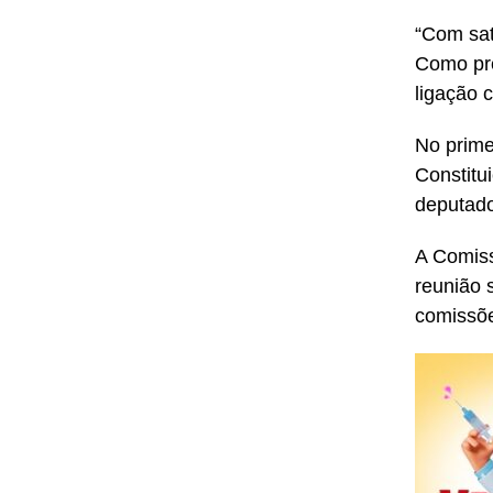
“Com sat
Como pre
ligação 
No prime
Constitu
deputado
A Comiss
reunião 
comissõe