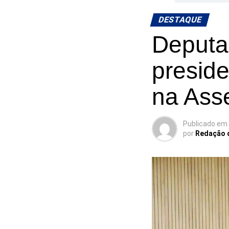
DESTAQUE
Deputad
presid
na Asse
Publicado em
por
Redação 