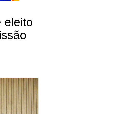
 eleito
issão