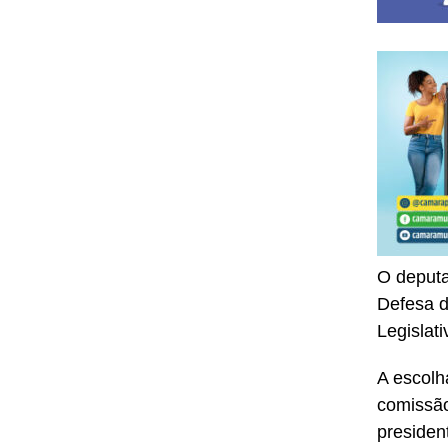
O deputa
Defesa d
Legislat
A escolh
comissão
presiden