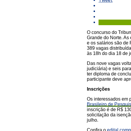
Tweet
O concurso do Tribuna
Grande do Norte. As 
e os salários são de 
389 vagas distribuída
às 18h do dia 18 de j
Das nove vagas voltad
judiciária) e seis par
ter diploma de concl
participante deve ap
Inscrições
Os interessados em p
Brasileiro de Pesqu
inscrição é de R$ 130
solicitação da isençã
julho.
Confira o
edital comp