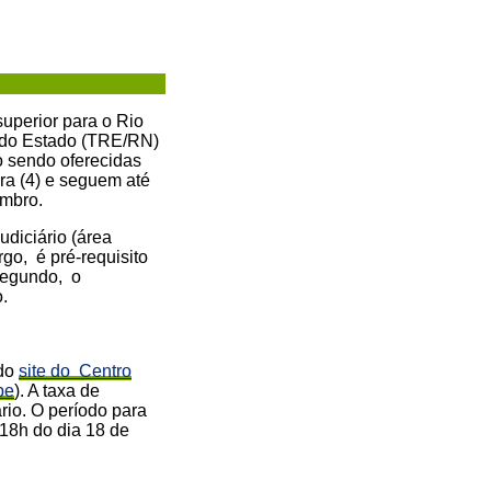
superior para o Rio
l do Estado (TRE/RN)
ão sendo oferecidas
ira (4) e seguem até
tembro.
udiciário (área
argo, é pré-requisito
 segundo, o
o.
 do
site do Centro
pe
). A taxa de
ário. O período para
 18h do dia 18 de