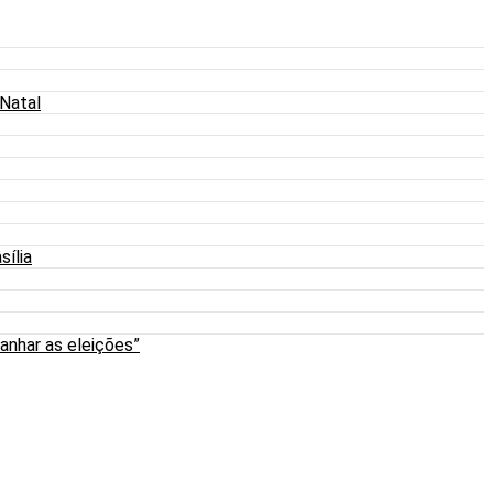
 Natal
sília
anhar as eleições”