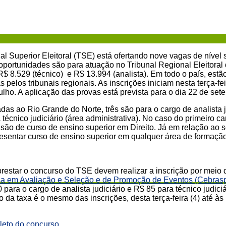
l Superior Eleitoral (TSE) está ofertando nove vagas de nível 
oportunidades são para atuação no Tribunal Regional Eleitora
R$ 8.529 (técnico) e R$ 13.994 (analista). Em todo o país, est
s pelos tribunais regionais. As inscrições iniciam nesta terça-fe
ulho. A aplicação das provas está prevista para o dia 22 de se
as ao Rio Grande do Norte, três são para o cargo de analista j
a técnico judiciário (área administrativa). No caso do primeiro c
usão de curso de ensino superior em Direito. Já em relação ao
resentar curso de ensino superior em qualquer área de formaçã
restar o concurso do TSE devem realizar a inscrição por meio
isa em Avaliação e Seleção e de Promoção de Eventos (Cebras
 para o cargo de analista judiciário e R$ 85 para técnico judici
o da taxa é o mesmo das inscrições, desta terça-feira (4) até às
leto do concurso
.