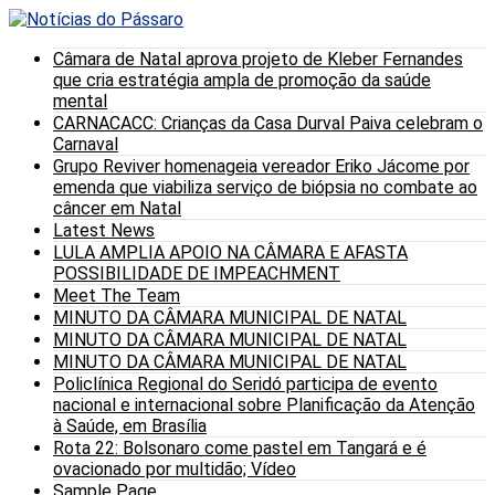
Câmara de Natal aprova projeto de Kleber Fernandes
que cria estratégia ampla de promoção da saúde
mental
CARNACACC: Crianças da Casa Durval Paiva celebram o
Carnaval
Grupo Reviver homenageia vereador Eriko Jácome por
emenda que viabiliza serviço de biópsia no combate ao
câncer em Natal
Latest News
LULA AMPLIA APOIO NA CÂMARA E AFASTA
POSSIBILIDADE DE IMPEACHMENT
Meet The Team
MINUTO DA CÂMARA MUNICIPAL DE NATAL
MINUTO DA CÂMARA MUNICIPAL DE NATAL
MINUTO DA CÂMARA MUNICIPAL DE NATAL
Policlínica Regional do Seridó participa de evento
nacional e internacional sobre Planificação da Atenção
à Saúde, em Brasília
Rota 22: Bolsonaro come pastel em Tangará e é
ovacionado por multidão; Vídeo
Sample Page