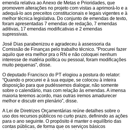
emenda relativa ao Anexo de Metas e Prioridades, que
promovem alterações no projeto com vistas a aprimorá-lo e a
adequá-lo aos preceitos constitucionais e legais vigentes e à
melhor técnica legislativa. Do conjunto de emendas de texto,
foram apresentadas 7 emendas de redação, 7 emendas
aditivas, 17 emendas modificativas e 2 emendas
supressivas.
José Dias parabenizou e agradeceu à assessoria da
Comissão de Finanças pelo trabalho técnico. “Procurei fazer
aquilo que era melhor pra o RN e não coloquei nenhum
interesse de matéria política ou pessoal, foram modificações
muito pequenas”, disse.
O deputado Francisco do PT elogiou a postura do relator:
“Quando o procurei e à sua equipe, se colocou à inteira
disposição para que pudéssemos dialogar, não somente
sobre o calendário, mas com relação às emendas. A imensa
maioria teremos acordo, mas outras iremos amadurecer
melhor e discutir em plenário”, disse.
A Lei de Diretrizes Orçamentárias reúne detalhes sobre o
uso dos recursos públicos no curto prazo, definindo as ações
para o ano seguinte. O propósito é manter o equilíbrio das
contas públicas, de forma que os serviços básicos