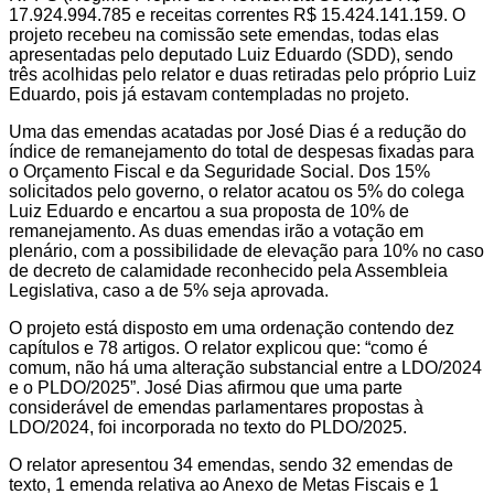
17.924.994.785 e receitas correntes R$ 15.424.141.159. O
projeto recebeu na comissão sete emendas, todas elas
apresentadas pelo deputado Luiz Eduardo (SDD), sendo
três acolhidas pelo relator e duas retiradas pelo próprio Luiz
Eduardo, pois já estavam contempladas no projeto.
Uma das emendas acatadas por José Dias é a redução do
índice de remanejamento do total de despesas fixadas para
o Orçamento Fiscal e da Seguridade Social. Dos 15%
solicitados pelo governo, o relator acatou os 5% do colega
Luiz Eduardo e encartou a sua proposta de 10% de
remanejamento. As duas emendas irão a votação em
plenário, com a possibilidade de elevação para 10% no caso
de decreto de calamidade reconhecido pela Assembleia
Legislativa, caso a de 5% seja aprovada.
O projeto está disposto em uma ordenação contendo dez
capítulos e 78 artigos. O relator explicou que: “como é
comum, não há uma alteração substancial entre a LDO/2024
e o PLDO/2025”. José Dias afirmou que uma parte
considerável de emendas parlamentares propostas à
LDO/2024, foi incorporada no texto do PLDO/2025.
O relator apresentou 34 emendas, sendo 32 emendas de
texto, 1 emenda relativa ao Anexo de Metas Fiscais e 1