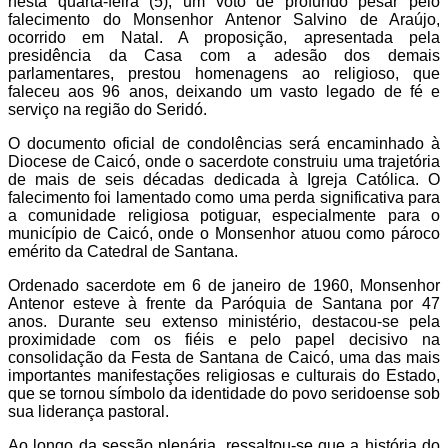
nesta quarta-feira (5), um voto de profundo pesar pelo
falecimento do Monsenhor Antenor Salvino de Araújo,
ocorrido em Natal. A proposição, apresentada pela
presidência da Casa com a adesão dos demais
parlamentares, prestou homenagens ao religioso, que
faleceu aos 96 anos, deixando um vasto legado de fé e
serviço na região do Seridó.
O documento oficial de condolências será encaminhado à
Diocese de Caicó, onde o sacerdote construiu uma trajetória
de mais de seis décadas dedicada à Igreja Católica. O
falecimento foi lamentado como uma perda significativa para
a comunidade religiosa potiguar, especialmente para o
município de Caicó, onde o Monsenhor atuou como pároco
emérito da Catedral de Santana.
Ordenado sacerdote em 6 de janeiro de 1960, Monsenhor
Antenor esteve à frente da Paróquia de Santana por 47
anos. Durante seu extenso ministério, destacou-se pela
proximidade com os fiéis e pelo papel decisivo na
consolidação da Festa de Santana de Caicó, uma das mais
importantes manifestações religiosas e culturais do Estado,
que se tornou símbolo da identidade do povo seridoense sob
sua liderança pastoral.
Ao longo da sessão plenária, ressaltou-se que a história do