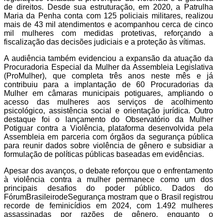
de direitos. Desde sua estruturação, em 2020, a Patrulha
Maria da Penha conta com 125 policiais militares, realizou
mais de 43 mil atendimentos e acompanhou cerca de cinco
mil mulheres com medidas protetivas, reforçando a
fiscalização das decisões judiciais e a proteção às vítimas.
A audiência também evidenciou a expansão da atuação da
Procuradoria Especial da Mulher da Assembleia Legislativa
(ProMulher), que completa três anos neste mês e já
contribuiu para a implantação de 60 Procuradorias da
Mulher em câmaras municipais potiguares, ampliando o
acesso das mulheres aos serviços de acolhimento
psicológico, assistência social e orientação jurídica. Outro
destaque foi o lançamento do Observatório da Mulher
Potiguar contra a Violência, plataforma desenvolvida pela
Assembleia em parceria com órgãos da segurança pública
para reunir dados sobre violência de gênero e subsidiar a
formulação de políticas públicas baseadas em evidências.
Apesar dos avanços, o debate reforçou que o enfrentamento
à violência contra a mulher permanece como um dos
principais desafios do poder público. Dados do
FórumBrasileirodeSegurança mostram que o Brasil registrou
recorde de feminicídios em 2024, com 1.492 mulheres
assassinadas por razões de gênero, enquanto o