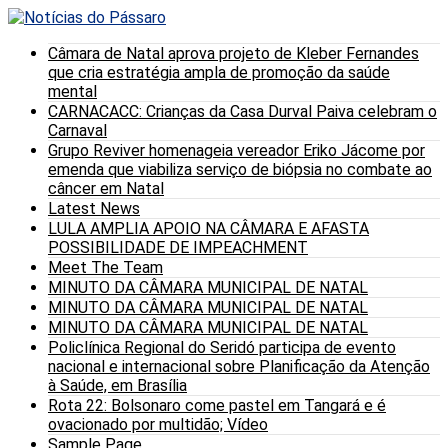
Câmara de Natal aprova projeto de Kleber Fernandes
que cria estratégia ampla de promoção da saúde
mental
CARNACACC: Crianças da Casa Durval Paiva celebram o
Carnaval
Grupo Reviver homenageia vereador Eriko Jácome por
emenda que viabiliza serviço de biópsia no combate ao
câncer em Natal
Latest News
LULA AMPLIA APOIO NA CÂMARA E AFASTA
POSSIBILIDADE DE IMPEACHMENT
Meet The Team
MINUTO DA CÂMARA MUNICIPAL DE NATAL
MINUTO DA CÂMARA MUNICIPAL DE NATAL
MINUTO DA CÂMARA MUNICIPAL DE NATAL
Policlínica Regional do Seridó participa de evento
nacional e internacional sobre Planificação da Atenção
à Saúde, em Brasília
Rota 22: Bolsonaro come pastel em Tangará e é
ovacionado por multidão; Vídeo
Sample Page