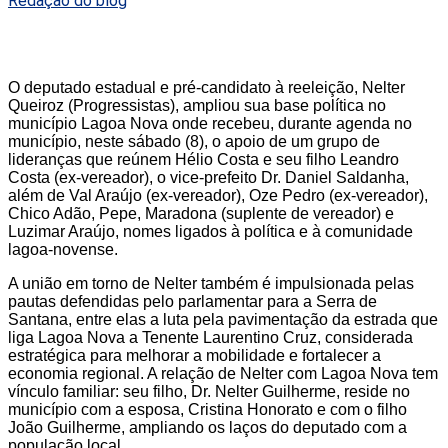
Redação do blog
O deputado estadual e pré-candidato à reeleição, Nelter
Queiroz (Progressistas), ampliou sua base política no
município Lagoa Nova onde recebeu, durante agenda no
município, neste sábado (8), o apoio de um grupo de
lideranças que reúnem Hélio Costa e seu filho Leandro
Costa (ex-vereador), o vice-prefeito Dr. Daniel Saldanha,
além de Val Araújo (ex-vereador), Oze Pedro (ex-vereador),
Chico Adão, Pepe, Maradona (suplente de vereador) e
Luzimar Araújo, nomes ligados à política e à comunidade
lagoa-novense.
A união em torno de Nelter também é impulsionada pelas
pautas defendidas pelo parlamentar para a Serra de
Santana, entre elas a luta pela pavimentação da estrada que
liga Lagoa Nova a Tenente Laurentino Cruz, considerada
estratégica para melhorar a mobilidade e fortalecer a
economia regional. A relação de Nelter com Lagoa Nova tem
vínculo familiar: seu filho, Dr. Nelter Guilherme, reside no
município com a esposa, Cristina Honorato e com o filho
João Guilherme, ampliando os laços do deputado com a
população local.