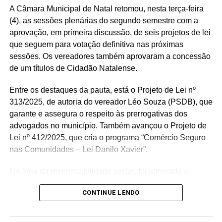
A Câmara Municipal de Natal retomou, nesta terça-feira
(4), as sessões plenárias do segundo semestre com a
aprovação, em primeira discussão, de seis projetos de lei
que seguem para votação definitiva nas próximas
sessões. Os vereadores também aprovaram a concessão
de um títulos de Cidadão Natalense.
Entre os destaques da pauta, está o Projeto de Lei nº
313/2025, de autoria do vereador Léo Souza (PSDB), que
garante e assegura o respeito às prerrogativas dos
advogados no município. Também avançou o Projeto de
Lei nº 412/2025, que cria o programa “Comércio Seguro
nas Comunidades – Lei Danilo Xavier”.
Na área da responsabilidade social, foi aprovado o
Projeto de Lei nº 451/2025, que institui o Selo “Empresa
CONTINUE LENDO
Amiga da Criança”, além do Projeto de Lei nº 422/2025,
que cria o Fórum Municipal Permanente sobre
Acessibilidade Invisível em Natal.