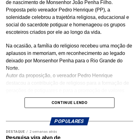
de nascimento de Monsenhor João Penha Filho.
integração entre os diversos setores da Câmara.
Proposta pelo vereador Pedro Henrique (PP), a
“O festejo junino é, acima de tudo, um símbolo de fartura
solenidade celebrou a trajetória religiosa, educacional e
e tradição na nossa região. É um momento que une
social do sacerdote potiguar e homenageou os grupos
gabinetes, setores administrativos e todos que fazem a
escoteiros criados por ele ao longo da vida.
Câmara Municipal. Hoje, Dia de São João, faço questão
Na ocasião, a família do religioso recebeu uma moção de
de participar, dançar e celebrar uma festa tão nossa. Fico
aplausos in memoriam, em reconhecimento ao legado
feliz em estar ao lado dos servidores comemorando esse
deixado por Monsenhor Penha para o Rio Grande do
momento tão especial”, declarou.
Norte.
Texto: Phablo Galvão
Autor da proposição, o vereador Pedro Henrique
Fotos: Otávio Augusto
destacou a contribuição de religioso para a formação de
gerações de potiguares e para a promoção de valores
ligados à educação, à fé e à cidadania. “Valorizar a
CONTINUE LENDO
história daqueles que serviram para uma humanidade
mais justa e igualitária é preservar a memória de quem
sempre lutou pelo bem comum. Monsenhor Penha tem
POPULARES
sua trajetória ligada ao Evangelho, à educação, ao
DESTAQUE
2 semanas atrás
escotismo e ao trabalho social. Como escoteiro, tive a
Pesquisa vira alvo de