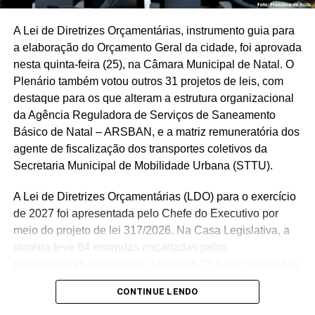
parte da minha família. Todos os meus filhos são
abecedistas, minhas netas estão seguindo o mesmo
A Lei de Diretrizes Orçamentárias, instrumento guia para
caminho e espero que essa paixão se perpetue por muito
Texto: Ilana Albuquerque
a elaboração do Orçamento Geral da cidade, foi aprovada
tempo”, disse.
Fotos: Verônica Macedo
nesta quinta-feira (25), na Câmara Municipal de Natal. O
Plenário também votou outros 31 projetos de leis, com
Ex-presidente e conselheiro do clube, Rui Barbosa
destaque para os que alteram a estrutura organizacional
destacou a tradição centenária do ABC e o papel da
da Agência Reguladora de Serviços de Saneamento
torcida na construção dessa história. “O ABC tem uma
Básico de Natal – ARSBAN, e a matriz remuneratória dos
tradição muito forte. O decacampeonato conquistado faz
agente de fiscalização dos transportes coletivos da
parte do Guinness Book e é motivo de muito orgulho.
Secretaria Municipal de Mobilidade Urbana (STTU).
Além disso, a torcida é realmente uma coisa fantástica.
Sempre que vou ao ABC, me emociono ao ver essa
A Lei de Diretrizes Orçamentárias (LDO) para o exercício
paixão e essa identificação do torcedor com o clube”,
de 2027 foi apresentada pelo Chefe do Executivo por
afirmou.
meio do projeto de lei 317/2026. Na Casa Legislativa, a
matéria teve 84 emendas encartadas pelos
Receberam a Medalha Maria Lamas Farache Magda
parlamentares natalenses, das quais 25 foram aprovadas
Fernanda Araújo Rêgo, Eider Lima Cortez, João Maria
de forma consensual pelo Plenário. “A LDO é um projeto
Vieira da Silva, José de Paiva Torres, Tarcísio Gonçalves,
CONTINUE LENDO
importantíssimo, e nós temos que aprová-la até o final do
Fernando Virgílio de Macedo Silva, José de Arimateia
primeiro semestre. Tivemos a participação de todos os