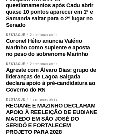
alegria de conviver com ele em alguns momentos da
questionamentos após Cadu abrir
minha juventude e pude testemunhar sua preocupação
quase 10 pontos aparecer em 1º e
Samanda saltar para o 2º lugar no
com a educação dos jovens e com a Igreja Católica.
Senado
Hoje, no dia em que se completam exatamente 100 anos
de seu nascimento, a Câmara Municipal de Natal presta
DESTAQUE
2 semanas atrás
Coronel Hélio anuncia Valério
uma justa homenagem a um homem que marcou época,
Marinho como suplente e aposta
marcou a história do Rio Grande do Norte e permanecerá
no peso do sobrenome Marinho
eternizado na memória do povo potiguar”, afirmou.
DESTAQUE
2 semanas atrás
Agreste com Álvaro Dias: grupo de
Nascido em Touros, em 23 de junho de 1926, Monsenhor
lideranças de Lagoa Salgada
João Penha Filho dedicou sua vida ao sacerdócio, à
declara apoio à pré-candidatura ao
educação e à formação da juventude. Ordenado
Governo do RN
sacerdote em 1953, exerceu seu ministério por mais de
cinco décadas na Arquidiocese de Natal. Foi pároco em
DESTAQUE
4 semanas atrás
REGIANE E MAZINHO DECLARAM
Macau e Touros, primeiro pároco da Paróquia de Santo
APOIO À REELEIÇÃO DE EUDIANE
Afonso Maria de Ligório, em Mirassol, e também atuou
MACEDO EM SÃO JOSÉ DO
como o primeiro capelão da Universidade Federal do Rio
SERIDÓ E FORTALECEM
Grande do Norte (UFRN). Sua atuação alcançou ainda a
PROJETO PARA 2028
educação, a cultura e a pesquisa histórica, com