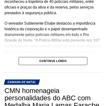
reconheceu a trajetória de 40 policiais militares, entre
Comissão Permanente de Defesa do Consumidor da
oficiais e praças da ativa e da reserva, pelos serviços
Câmara acompanhará o cumprimento dos compromissos
prestados à segurança pública.
assumidos pela distribuidora.
O vereador Subtenente Eliabe destacou a importância
Também participaram da reunião os vereadores Pedro
histórica da corporação e o papel desempenhado
Henrique (PP) e Herberth Sena (PV).
diariamente pelos policiais militares em todo o Rio
Grande do Norte. “A Polícia Militar está presente nos 167
Texto: Cláudio Oliveira
municípios do nosso estado, todos os dias, faça chuva ou
faça sol, protegendo a vida e o patrimônio da população
Fotos: Jair Júnior
potiguar. Esta é uma homenagem justa, oportuna e
CONTINUE LENDO
merecida. Quero parabenizar todos os homens e
mulheres que integram a Polícia Militar, os heróis de
ontem e os heróis de hoje. Sem dúvida, a Polícia Militar é
uma instituição essencial, garantidora da democracia e
CAMARA DE NATAL
do funcionamento da nossa sociedade”, afirmou.
CMN homenageia
Representando o Governo do Estado, o secretário
personalidades do ABC com
estadual da Segurança Pública e da Defesa Social,
Medalha Maria Lamas Farache