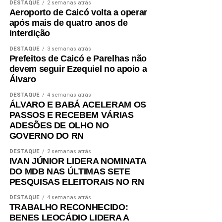
DESTAQUE
2 semanas atrás
relevantes contribuições para a preservação da memória
Aeroporto de Caicó volta a operar
potiguar.
após mais de quatro anos de
interdição
No movimento escoteiro, construiu um dos legados mais
DESTAQUE
3 semanas atrás
marcantes de sua trajetória. Reconhecido como uma das
Prefeitos de Caicó e Parelhas não
principais referências do escotismo potiguar, presidiu a
devem seguir Ezequiel no apoio a
Região Escoteira do Rio Grande do Norte por mais de 30
Álvaro
anos e participou da criação de diversos grupos
DESTAQUE
4 semanas atrás
escoteiros no estado, contribuindo para a formação
ÁLVARO E BABÁ ACELERAM OS
cidadã de milhares de jovens.
PASSOS E RECEBEM VÁRIAS
ADESÕES DE OLHO NO
Para o sobrinho do homenageado, Carlos José Penha de
GOVERNO DO RN
Araújo, a dedicação de Monsenhor Penha ao escotismo
DESTAQUE
2 semanas atrás
refletia sua preocupação permanente com a juventude.
IVAN JÚNIOR LIDERA NOMINATA
“Ele tinha um cuidado muito grande com os jovens.
DO MDB NAS ÚLTIMAS SETE
PESQUISAS ELEITORAIS NO RN
Buscava oferecer oportunidades para que eles se
afastassem da violência e de outros caminhos que
DESTAQUE
4 semanas atrás
poderiam comprometer seu futuro. Foi por isso que
TRABALHO RECONHECIDO:
BENES LEOCÁDIO LIDERA A
ingressou no escotismo e criou diversos grupos