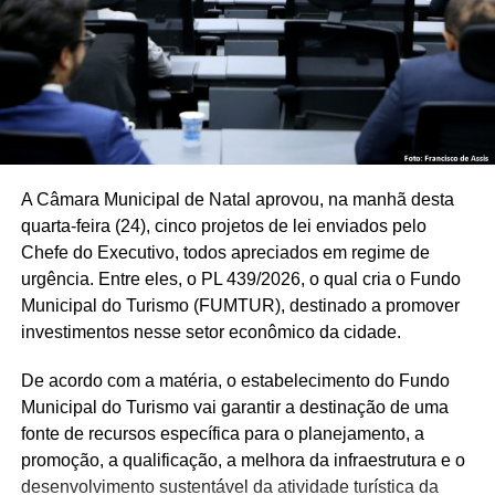
Hospital dos Pescadores, a garantia de abastecimento de
medicações e de materiais básicos e, também, a questão
da saúde mental com a criação de dois novos centros de
convivência e de dois novos CAPS”, ressaltou Daniel
Valença.
Os vereadores aprovaram, também, o projeto de lei
A Câmara Municipal de Natal aprovou, na manhã desta
455/2026, enviado pelo Executivo, o qual reestrutura a
quarta-feira (24), cinco projetos de lei enviados pelo
carreira dos agentes de fiscalização dos transportes
Chefe do Executivo, todos apreciados em regime de
coletivos da STTU, que passarão a ser denominados
urgência. Entre eles, o PL 439/2026, o qual cria o Fundo
como Agentes de Trânsito e Transportes. Além disso, a
Municipal do Turismo (FUMTUR), destinado a promover
matéria alterou a escolaridade necessária para o
investimentos nesse setor econômico da cidade.
exercício da função, a jornada de trabalho, a estrutura
remuneratória e as vantagens referentes ao cargo.
De acordo com a matéria, o estabelecimento do Fundo
Municipal do Turismo vai garantir a destinação de uma
Entre os pontos modificados pelo projeto destacam-se a
fonte de recursos específica para o planejamento, a
instituição dos regimes de 120 e 160 horas mensais, a
promoção, a qualificação, a melhora da infraestrutura e o
instituição de mecanismos de progressão na carreira, a
desenvolvimento sustentável da atividade turística da
reorganização das parcelas remuneratórias da carreira,