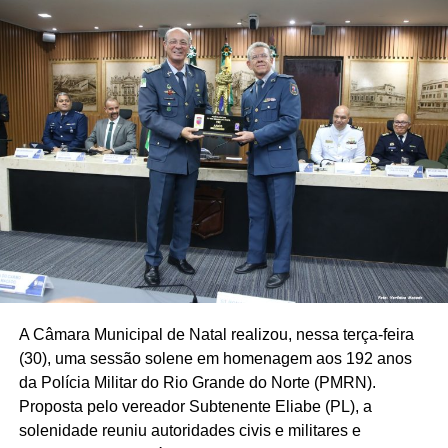
consumo e créditos de energia. A concessionária também
se comprometeu a devolver em dobro os valores
cobrados indevidamente de ICMS nos casos em que
houve cobrança do tributo.
Relator da comissão, o vereador Daniel Santiago (PP)
destacou que a principal conquista foi o reconhecimento
das falhas pela concessionária. “Foram quase três meses
de muito trabalho ouvindo consumidores e a própria
concessionária. A companhia reconheceu dificuldades na
transparência dos créditos e na comunicação com os
usuários e assumiu compromissos para corrigir essas
falhas”, afirmou.
A Câmara Municipal de Natal realizou, nessa terça-feira
Entre os encaminhamentos também está a criação de
(30), uma sessão solene em homenagem aos 192 anos
uma mesa permanente de diálogo entre a Neoenergia
da Polícia Militar do Rio Grande do Norte (PMRN).
Cosern e o Procon para acompanhar reclamações e
Proposta pelo vereador Subtenente Eliabe (PL), a
buscar soluções, além da ampliação da transparência
solenidade reuniu autoridades civis e militares e
nas informações apresentadas aos consumidores. A