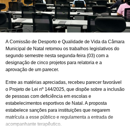
durante o período de “Setembro Amarelo”, desde que tais
ações não se restrinjam exclusivamente a esse mês.
Por sua vez, a população idosa da cidade foi
contemplada com o PL 932/2025 que institui o Programa
Municipal de Promoção da Saúde Psicológica e do
A Comissão de Desporto e Qualidade de Vida da Câmara
Desenvolvimento Humano da Pessoa Idosa – Viver Bem
Municipal de Natal retomou os trabalhos legislativos do
60+, destinado a promover a saúde psicológica,
segundo semestre nesta segunda-feira (03) com a
emocional, social e cognitiva dos idosos (60 anos ou
designação de cinco projetos para relatoria e a
mais), reconhecendo o envelhecimento como fase de
aprovação de um parecer.
desenvolvimento humano com potencial de crescimento,
autonomia e bem-estar.
Entre as matérias apreciadas, recebeu parecer favorável
o Projeto de Lei nº 144/2025, que dispõe sobre a inclusão
Também tem novidade na luta contra o câncer em Natal.
de pessoas com deficiência em escolas e
Os vereadores que integram a Comissão de Saúde
estabelecimentos esportivos de Natal. A proposta
acataram o PL 658/2025 que dispõe sobre a ampla
estabelece sanções para instituições que negarem
publicidade dos direitos da pessoa portadora de
matrícula a esse público e regulamenta a entrada de
neoplasia maligna nos órgãos públicos e em seus
acompanhante terapêutico.
respectivos canais oficiais de comunicação, em especial,