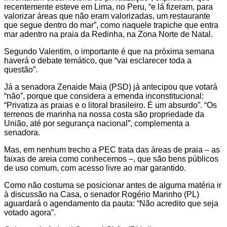
recentemente esteve em Lima, no Peru, “e lá fizeram, para
valorizar áreas que não eram valorizadas, um restaurante
que segue dentro do mar”, como naquele trapiche que entra
mar adentro na praia da Redinha, na Zona Norte de Natal.
Segundo Valentim, o importante é que na próxima semana
haverá o debate temático, que “vai esclarecer toda a
questão”.
Já a senadora Zenaide Maia (PSD) já antecipou que votará
“não”, porque que considera a emenda inconstitucional:
“Privatiza as praias e o litoral brasileiro. É um absurdo”. “Os
terrenos de marinha na nossa costa são propriedade da
União, até por segurança nacional”, complementa a
senadora.
Mas, em nenhum trecho a PEC trata das áreas de praia – as
faixas de areia como conhecemos –, que são bens públicos
de uso comum, com acesso livre ao mar garantido.
Como não costuma se posicionar antes de alguma matéria ir
à discussão na Casa, o senador Rogério Marinho (PL)
aguardará o agendamento da pauta: “Não acredito que seja
votado agora”.