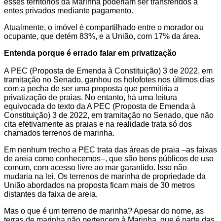
esses territórios da Marinha poderiam ser transferidos a
entes privados mediante pagamento.
Atualmente, o imóvel é compartilhado entre o morador ou
ocupante, que detém 83%, e a União, com 17% da área.
Entenda porque é errado falar em privatização
A PEC (Proposta de Emenda à Constituição) 3 de 2022, em
tramitação no Senado, ganhou os holofotes nos últimos dias
com a pecha de ser uma proposta que permitiria a
privatização de praias. No entanto, há uma leitura
equivocada do texto da A PEC (Proposta de Emenda à
Constituição) 3 de 2022, em tramitação no Senado, que não
cita efetivamente as praias e na realidade trata só dos
chamados terrenos de marinha.
Em nenhum trecho a PEC trata das áreas de praia –as faixas
de areia como conhecemos–, que são bens públicos de uso
comum, com acesso livre ao mar garantido. Isso não
mudaria na lei. Os terrenos de marinha de propriedade da
União abordados na proposta ficam mais de 30 metros
distantes da faixa de areia.
Mas o que é um terreno de marinha? Apesar do nome, as
terras de marinha não pertencem à Marinha, que é parte das