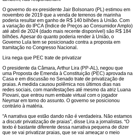
O governo do ex-presidente Jair Bolsonaro (PL) estimou em
novembro de 2019 que a venda de terrenos de marinha
poderia resultar em ganho de R$ 140 bilhões à União. Com
a variação do IPCA (Índice de Preços ao Consumidor Amplo)
até abril de 2024 (dado mais recente disponível) são R$ 184
bilhões. Apesar do quanto poderia render à União, o
Governo Lula tem se posicionado contra a proposta em
tramitação no Congresso Nacional.
Lira nega que PEC trate de privatizar
O presidente da Câmara, Arthur Lira (PP-AL), negou que
uma Proposta de Emenda à Constituição (PEC) aprovada na
Casa e em discussão no Senado trate de privatização de
praias. A medida causou polêmica nos últimos dias nas
redes sociais, com manifestações até mesmo da atriz Luana
Piovani, que entrou num embate virtual com o jogador
Neymar em torno do assunto. O governo se posicionou
contrário à matéria.
“A narrativa que estão dando não é verdadeira. Não estamos
a discutir privatização de praias”, disse Lira a jornalistas. “O
texto é bastante diferente dessa narrativa pequena de dizer
que se vai privatizar praias, que se vai ameaçar o meio