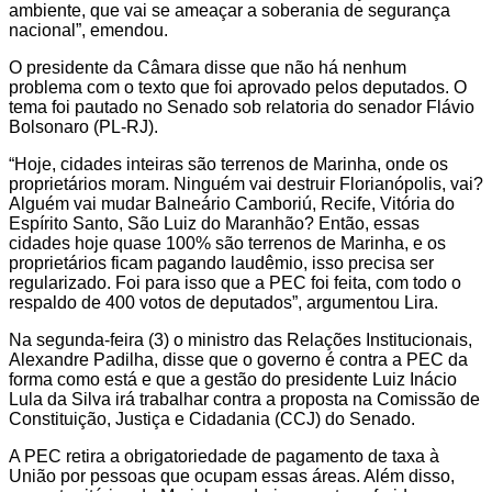
ambiente, que vai se ameaçar a soberania de segurança
nacional”, emendou.
O presidente da Câmara disse que não há nenhum
problema com o texto que foi aprovado pelos deputados. O
tema foi pautado no Senado sob relatoria do senador Flávio
Bolsonaro (PL-RJ).
“Hoje, cidades inteiras são terrenos de Marinha, onde os
proprietários moram. Ninguém vai destruir Florianópolis, vai?
Alguém vai mudar Balneário Camboriú, Recife, Vitória do
Espírito Santo, São Luiz do Maranhão? Então, essas
cidades hoje quase 100% são terrenos de Marinha, e os
proprietários ficam pagando laudêmio, isso precisa ser
regularizado. Foi para isso que a PEC foi feita, com todo o
respaldo de 400 votos de deputados”, argumentou Lira.
Na segunda-feira (3) o ministro das Relações Institucionais,
Alexandre Padilha, disse que o governo é contra a PEC da
forma como está e que a gestão do presidente Luiz Inácio
Lula da Silva irá trabalhar contra a proposta na Comissão de
Constituição, Justiça e Cidadania (CCJ) do Senado.
A PEC retira a obrigatoriedade de pagamento de taxa à
União por pessoas que ocupam essas áreas. Além disso,