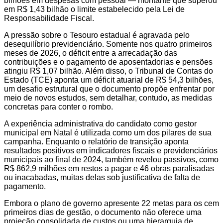
bilhões em despesas com pessoal — montante que superou
em R$ 1,43 bilhão o limite estabelecido pela Lei de
Responsabilidade Fiscal.
A pressão sobre o Tesouro estadual é agravada pelo
desequilíbrio previdenciário. Somente nos quatro primeiros
meses de 2026, o déficit entre a arrecadação das
contribuições e o pagamento de aposentadorias e pensões
atingiu R$ 1,07 bilhão. Além disso, o Tribunal de Contas do
Estado (TCE) aponta um déficit atuarial de R$ 54,3 bilhões,
um desafio estrutural que o documento propõe enfrentar por
meio de novos estudos, sem detalhar, contudo, as medidas
concretas para conter o rombo.
A experiência administrativa do candidato como gestor
municipal em Natal é utilizada como um dos pilares de sua
campanha. Enquanto o relatório de transição aponta
resultados positivos em indicadores fiscais e previdenciários
municipais ao final de 2024, também revelou passivos, como
R$ 862,9 milhões em restos a pagar e 46 obras paralisadas
ou inacabadas, muitas delas sob justificativa de falta de
pagamento.
Embora o plano de governo apresente 22 metas para os cem
primeiros dias de gestão, o documento não oferece uma
projeção consolidada de custos ou uma hierarquia de