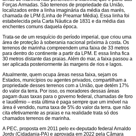
Forças Armadas. São terrenos de propriedade da União,
localizados entre a linha imaginária da média das marés,
chamada de LPM (Linha de Preamar Média). Essa linha foi
estabelecida pela Carta Náutica de 1831 e da média das
enchentes comuns daquela época.
Trata-se de um resquício do período imperial, que criou uma
área de proteção à soberania nacional próxima à costa. Os
terrenos de marinha compreendem uma faixa de 33 metros
para dentro do continente a partir da LPM. E essa linha fica
30 metros distante das praias. Além do mar, a faixa passou a
ser aplicada posteriormente às margens de rios e lagos.
Atualmente, quem ocupa áreas nessa faixa, sejam os
Estados, municípios ou agentes privados, compartilham a
propriedade desses terrenos com a União, que detém 17%
do valor da terra. Por isso, os moradores dessas áreas
pagam duas taxas para o governo federal, chamadas de foro
e laudêmio – esta última é paga sempre que um imóvel na
área é vendido, numa taxa de 5% do valor da terra. que não
cita efetivamente as praias e na realidade trata só dos
chamados terrenos de marinha.
A PEC, proposta em 2011 pelo ex-deputado federal Arnaldo
Jordy (Cidadania-PA) e aprovada em 2022 pela Câmara