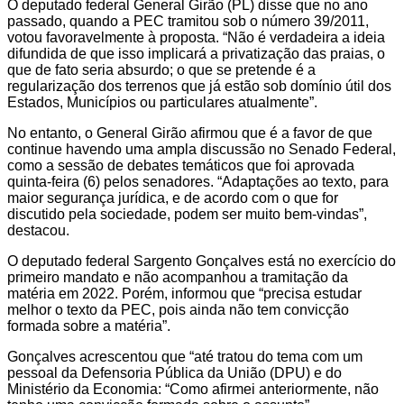
O deputado federal General Girão (PL) disse que no ano
passado, quando a PEC tramitou sob o número 39/2011,
votou favoravelmente à proposta. “Não é verdadeira a ideia
difundida de que isso implicará a privatização das praias, o
que de fato seria absurdo; o que se pretende é a
regularização dos terrenos que já estão sob domínio útil dos
Estados, Municípios ou particulares atualmente”.
No entanto, o General Girão afirmou que é a favor de que
continue havendo uma ampla discussão no Senado Federal,
como a sessão de debates temáticos que foi aprovada
quinta-feira (6) pelos senadores. “Adaptações ao texto, para
maior segurança jurídica, e de acordo com o que for
discutido pela sociedade, podem ser muito bem-vindas”,
destacou.
O deputado federal Sargento Gonçalves está no exercício do
primeiro mandato e não acompanhou a tramitação da
matéria em 2022. Porém, informou que “precisa estudar
melhor o texto da PEC, pois ainda não tem convicção
formada sobre a matéria”.
Gonçalves acrescentou que “até tratou do tema com um
pessoal da Defensoria Pública da União (DPU) e do
Ministério da Economia: “Como afirmei anteriormente, não