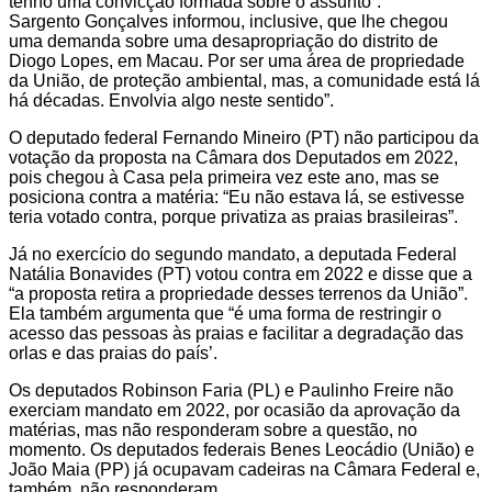
tenho uma convicção formada sobre o assunto”.
Sargento Gonçalves informou, inclusive, que lhe chegou
uma demanda sobre uma desapropriação do distrito de
Diogo Lopes, em Macau. Por ser uma área de propriedade
da União, de proteção ambiental, mas, a comunidade está lá
há décadas. Envolvia algo neste sentido”.
O deputado federal Fernando Mineiro (PT) não participou da
votação da proposta na Câmara dos Deputados em 2022,
pois chegou à Casa pela primeira vez este ano, mas se
posiciona contra a matéria: “Eu não estava lá, se estivesse
teria votado contra, porque privatiza as praias brasileiras”.
Já no exercício do segundo mandato, a deputada Federal
Natália Bonavides (PT) votou contra em 2022 e disse que a
“a proposta retira a propriedade desses terrenos da União”.
Ela também argumenta que “é uma forma de restringir o
acesso das pessoas às praias e facilitar a degradação das
orlas e das praias do país’.
Os deputados Robinson Faria (PL) e Paulinho Freire não
exerciam mandato em 2022, por ocasião da aprovação da
matérias, mas não responderam sobre a questão, no
momento. Os deputados federais Benes Leocádio (União) e
João Maia (PP) já ocupavam cadeiras na Câmara Federal e,
também, não responderam.