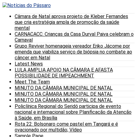
Câmara de Natal aprova projeto de Kleber Fernandes
que cria estratégia ampla de promoção da saúde
mental
CARNACACC: Crianças da Casa Durval Paiva celebram o
Carnaval
Grupo Reviver homenageia vereador Eriko Jácome por
emenda que viabiliza serviço de biópsia no combate ao
câncer em Natal
Latest News
LULA AMPLIA APOIO NA CÂMARA E AFASTA
POSSIBILIDADE DE IMPEACHMENT
Meet The Team
MINUTO DA CÂMARA MUNICIPAL DE NATAL
MINUTO DA CÂMARA MUNICIPAL DE NATAL
MINUTO DA CÂMARA MUNICIPAL DE NATAL
Policlínica Regional do Seridó participa de evento
nacional e internacional sobre Planificação da Atenção
à Saúde, em Brasília
Rota 22: Bolsonaro come pastel em Tangará e é
ovacionado por multidão; Vídeo
Sample Page