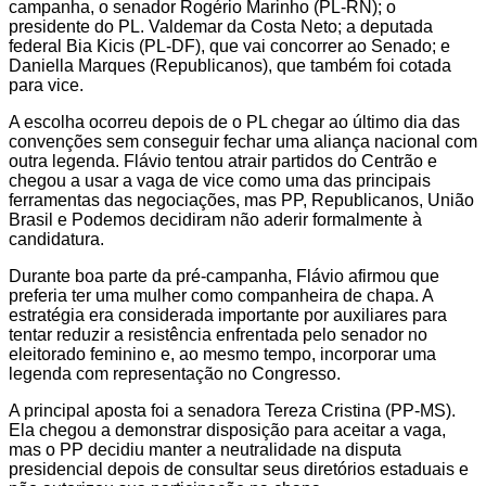
campanha, o senador Rogério Marinho (PL-RN); o
presidente do PL. Valdemar da Costa Neto; a deputada
federal Bia Kicis (PL-DF), que vai concorrer ao Senado; e
Daniella Marques (Republicanos), que também foi cotada
para vice.
A escolha ocorreu depois de o PL chegar ao último dia das
convenções sem conseguir fechar uma aliança nacional com
outra legenda. Flávio tentou atrair partidos do Centrão e
chegou a usar a vaga de vice como uma das principais
ferramentas das negociações, mas PP, Republicanos, União
Brasil e Podemos decidiram não aderir formalmente à
candidatura.
Durante boa parte da pré-campanha, Flávio afirmou que
preferia ter uma mulher como companheira de chapa. A
estratégia era considerada importante por auxiliares para
tentar reduzir a resistência enfrentada pelo senador no
eleitorado feminino e, ao mesmo tempo, incorporar uma
legenda com representação no Congresso.
A principal aposta foi a senadora Tereza Cristina (PP-MS).
Ela chegou a demonstrar disposição para aceitar a vaga,
mas o PP decidiu manter a neutralidade na disputa
presidencial depois de consultar seus diretórios estaduais e