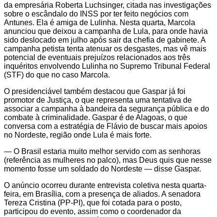
da empresária Roberta Luchsinger, citada nas investigações
sobre o escândalo do INSS por ter feito negócios com
Antunes. Ela é amiga de Lulinha. Nesta quarta, Marcola
anunciou que deixou a campanha de Lula, para onde havia
sido deslocado em julho após sair da chefia de gabinete. A
campanha petista tenta atenuar os desgastes, mas vê mais
potencial de eventuais prejuízos relacionados aos três
inquéritos envolvendo Lulinha no Supremo Tribunal Federal
(STF) do que no caso Marcola.
O presidenciável também destacou que Gaspar já foi
promotor de Justiça, o que representa uma tentativa de
associar a campanha à bandeira da segurança pública e do
combate à criminalidade. Gaspar é de Alagoas, o que
conversa com a estratégia de Flávio de buscar mais apoios
no Nordeste, região onde Lula é mais forte.
— O Brasil estaria muito melhor servido com as senhoras
(referência as mulheres no palco), mas Deus quis que nesse
momento fosse um soldado do Nordeste — disse Gaspar.
O anúncio ocorreu durante entrevista coletiva nesta quarta-
feira, em Brasília, com a presença de aliados. A senadora
Tereza Cristina (PP-PI), que foi cotada para o posto,
participou do evento, assim como o coordenador da