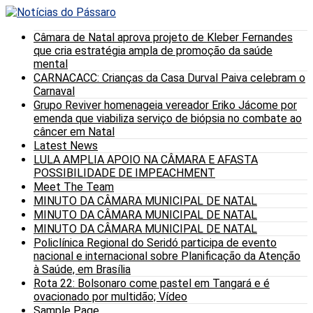
Câmara de Natal aprova projeto de Kleber Fernandes
que cria estratégia ampla de promoção da saúde
mental
CARNACACC: Crianças da Casa Durval Paiva celebram o
Carnaval
Grupo Reviver homenageia vereador Eriko Jácome por
emenda que viabiliza serviço de biópsia no combate ao
câncer em Natal
Latest News
LULA AMPLIA APOIO NA CÂMARA E AFASTA
POSSIBILIDADE DE IMPEACHMENT
Meet The Team
MINUTO DA CÂMARA MUNICIPAL DE NATAL
MINUTO DA CÂMARA MUNICIPAL DE NATAL
MINUTO DA CÂMARA MUNICIPAL DE NATAL
Policlínica Regional do Seridó participa de evento
nacional e internacional sobre Planificação da Atenção
à Saúde, em Brasília
Rota 22: Bolsonaro come pastel em Tangará e é
ovacionado por multidão; Vídeo
Sample Page