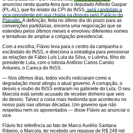
anunciou nesta quarta-feira que o deputado Alfredo Gaspar
(PL-AL), que foi relator da CPI do INSS,
será candidato a
vice-presidente em sua chapa na disputa pelo Palácio do
Planalto.
A definição, feita no último dia do prazo para as
convenções partidárias, encerra uma negociação que se
estendeu pelos últimos meses e envolveu diferentes nomes
e tentativas de ampliar a coligação presidencial.
Com a escolha, Flávio leva para o centro da campanha o
escândalo do INSS, e direciona a estratégia para pressionar
as relações de Fábio Luís Lula da Silva, o Lulinha, filho do
presidente Lula, com o lobista Antônio Carlos Camilo
Antunes, o Careca do INSS.
— Nos últimos dias, todos vocês noticiaram como a
degradação moral atingiu o atual governo. A corrupção, o
desvio e roubo do INSS entraram no gabinete do Lula. O seu
Marcola está sendo acusado de receber dinheiro que veio
do desvio. Talvez a coisa mais hedionda que aconteceu no
nosso país nas ultimas décadas. Um governo que não
respeitou nem os aposentados — disse Flávio ao anunciar o
vice.
Flávio fez referência ao fato de Marco Aurélio Santana
Ribeiro, o Marcola, ter recebido um repasse de R$ 249 mil