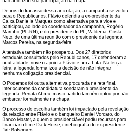
não autorizou sua participação na chapa.
Depois do fracasso dessa articulação, a campanha se voltou
para o Republicanos. Flávio defendia a ex-presidente da
Caixa Daniella Marques como alternativa para a vice e
participou, ao lado do coordenador da campanha, Rogério
Marinho (PL-RN), e do presidente do PL, Valdemar Costa
Neto, de uma última reunião com o presidente da legenda,
Marcos Pereira, na segunda-feira.
A tentativa também não prosperou. Dos 27 diretórios
estaduais consultados pelo Republicanos, 17 defenderam a
neutralidade, nove o apoio a Flávio e um a Lula. Na terça-
feira, a legenda formalizou a decisão de não integrar
nenhuma coligação presidencial.
O Podemos foi outra alternativa procurada na reta final.
Interlocutores da candidatura sondaram a presidente da
legenda, Renata Abreu, mas o partido também optou por não
embarcar formalmente na chapa.
O processo de escolha também foi impactado pela revelação
da relação entre Flávio e o banqueiro Daniel Vorcaro, do
Banco Master, a quem o presidenciável pediu recursos para
financiar o filme Dark Horse, cinebiografia do ex-presidente
Jair Bolsonaro.