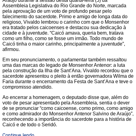
Araújo durante a sessão desta quarta-feira (5) da
Assembleia Legislativa do Rio Grande do Norte, marcada
pela aprovação de um voto de profundo pesar pelo
falecimento do sacerdote. Primo e amigo de longa data do
religioso, Vivaldo lembrou o carinho com que o Monsenhor
era tratado pelos caicoenses e destacou sua dedicação à
cidade e à juventude. “Caicó amava, queria bem, tratava
como um filho, como se fosse um irmão. Todo mundo de
Caicó tinha o maior carinho, principalmente a juventude”,
afirmou.
Em seu pronunciamento, o parlamentar também ressaltou
uma das marcas do legado de Monsenhor Antenor: a luta
pela construção da Ilha de Sant’Ana. Vivaldo recordou que o
sacerdote apresentou o pleito à então governadora Wilma de
Faria durante o encerramento da Festa de Sant’Ana e teve o
compromisso atendido.
Ao encerrar a homenagem, o deputado disse que, além do
voto de pesar apresentado pela Assembleia, sentia o dever
de se pronunciar “como caicoense, como primo, como amigo
e como admirador do Monsenhor Antenor Salvino de Araújo”,
reconhecendo a importância do sacerdote para a história de
Caicó e de todo o Seridó.
Continue lendo