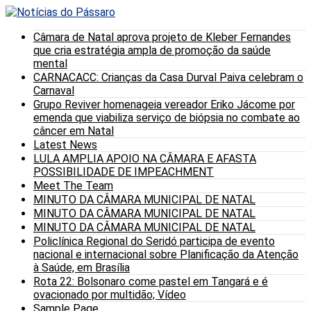
Câmara de Natal aprova projeto de Kleber Fernandes
que cria estratégia ampla de promoção da saúde
mental
CARNACACC: Crianças da Casa Durval Paiva celebram o
Carnaval
Grupo Reviver homenageia vereador Eriko Jácome por
emenda que viabiliza serviço de biópsia no combate ao
câncer em Natal
Latest News
LULA AMPLIA APOIO NA CÂMARA E AFASTA
POSSIBILIDADE DE IMPEACHMENT
Meet The Team
MINUTO DA CÂMARA MUNICIPAL DE NATAL
MINUTO DA CÂMARA MUNICIPAL DE NATAL
MINUTO DA CÂMARA MUNICIPAL DE NATAL
Policlínica Regional do Seridó participa de evento
nacional e internacional sobre Planificação da Atenção
à Saúde, em Brasília
Rota 22: Bolsonaro come pastel em Tangará e é
ovacionado por multidão; Vídeo
Sample Page