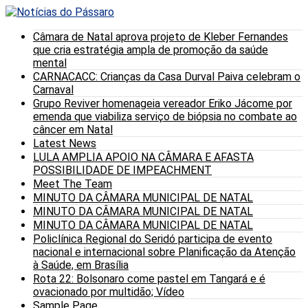
Câmara de Natal aprova projeto de Kleber Fernandes
que cria estratégia ampla de promoção da saúde
mental
CARNACACC: Crianças da Casa Durval Paiva celebram o
Carnaval
Grupo Reviver homenageia vereador Eriko Jácome por
emenda que viabiliza serviço de biópsia no combate ao
câncer em Natal
Latest News
LULA AMPLIA APOIO NA CÂMARA E AFASTA
POSSIBILIDADE DE IMPEACHMENT
Meet The Team
MINUTO DA CÂMARA MUNICIPAL DE NATAL
MINUTO DA CÂMARA MUNICIPAL DE NATAL
MINUTO DA CÂMARA MUNICIPAL DE NATAL
Policlínica Regional do Seridó participa de evento
nacional e internacional sobre Planificação da Atenção
à Saúde, em Brasília
Rota 22: Bolsonaro come pastel em Tangará e é
ovacionado por multidão; Vídeo
Sample Page