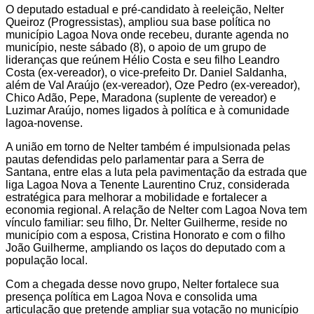
O deputado estadual e pré-candidato à reeleição, Nelter
Queiroz (Progressistas), ampliou sua base política no
município Lagoa Nova onde recebeu, durante agenda no
município, neste sábado (8), o apoio de um grupo de
lideranças que reúnem Hélio Costa e seu filho Leandro
Costa (ex-vereador), o vice-prefeito Dr. Daniel Saldanha,
além de Val Araújo (ex-vereador), Oze Pedro (ex-vereador),
Chico Adão, Pepe, Maradona (suplente de vereador) e
Luzimar Araújo, nomes ligados à política e à comunidade
lagoa-novense.
A união em torno de Nelter também é impulsionada pelas
pautas defendidas pelo parlamentar para a Serra de
Santana, entre elas a luta pela pavimentação da estrada que
liga Lagoa Nova a Tenente Laurentino Cruz, considerada
estratégica para melhorar a mobilidade e fortalecer a
economia regional. A relação de Nelter com Lagoa Nova tem
vínculo familiar: seu filho, Dr. Nelter Guilherme, reside no
município com a esposa, Cristina Honorato e com o filho
João Guilherme, ampliando os laços do deputado com a
população local.
Com a chegada desse novo grupo, Nelter fortalece sua
presença política em Lagoa Nova e consolida uma
articulação que pretende ampliar sua votação no município