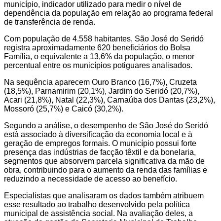
município, indicador utilizado para medir o nível de
dependência da população em relação ao programa federal
de transferência de renda.
Com população de 4.558 habitantes, São José do Seridó
registra aproximadamente 620 beneficiários do Bolsa
Família, o equivalente a 13,6% da população, o menor
percentual entre os municípios potiguares analisados.
Na sequência aparecem Ouro Branco (16,7%), Cruzeta
(18,5%), Parnamirim (20,1%), Jardim do Seridó (20,7%),
Acari (21,8%), Natal (22,3%), Carnaúba dos Dantas (23,2%),
Mossoró (25,7%) e Caicó (30,2%).
Segundo a análise, o desempenho de São José do Seridó
está associado à diversificação da economia local e à
geração de empregos formais. O município possui forte
presença das indústrias de facção têxtil e da bonelaria,
segmentos que absorvem parcela significativa da mão de
obra, contribuindo para o aumento da renda das famílias e
reduzindo a necessidade de acesso ao benefício.
Especialistas que analisaram os dados também atribuem
esse resultado ao trabalho desenvolvido pela política
municipal de assistência social. Na avaliação deles, a