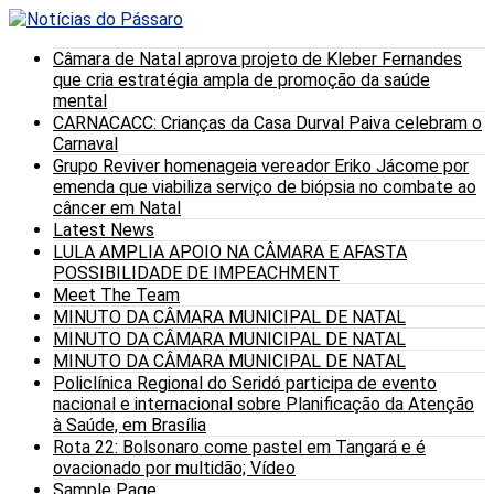
Câmara de Natal aprova projeto de Kleber Fernandes
que cria estratégia ampla de promoção da saúde
mental
CARNACACC: Crianças da Casa Durval Paiva celebram o
Carnaval
Grupo Reviver homenageia vereador Eriko Jácome por
emenda que viabiliza serviço de biópsia no combate ao
câncer em Natal
Latest News
LULA AMPLIA APOIO NA CÂMARA E AFASTA
POSSIBILIDADE DE IMPEACHMENT
Meet The Team
MINUTO DA CÂMARA MUNICIPAL DE NATAL
MINUTO DA CÂMARA MUNICIPAL DE NATAL
MINUTO DA CÂMARA MUNICIPAL DE NATAL
Policlínica Regional do Seridó participa de evento
nacional e internacional sobre Planificação da Atenção
à Saúde, em Brasília
Rota 22: Bolsonaro come pastel em Tangará e é
ovacionado por multidão; Vídeo
Sample Page