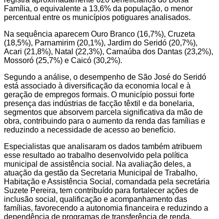
Família, o equivalente a 13,6% da população, o menor
percentual entre os municípios potiguares analisados.
Na sequência aparecem Ouro Branco (16,7%), Cruzeta
(18,5%), Parnamirim (20,1%), Jardim do Seridó (20,7%),
Acari (21,8%), Natal (22,3%), Carnaúba dos Dantas (23,2%),
Mossoró (25,7%) e Caicó (30,2%).
Segundo a análise, o desempenho de São José do Seridó
está associado à diversificação da economia local e à
geração de empregos formais. O município possui forte
presença das indústrias de facção têxtil e da bonelaria,
segmentos que absorvem parcela significativa da mão de
obra, contribuindo para o aumento da renda das famílias e
reduzindo a necessidade de acesso ao benefício.
Especialistas que analisaram os dados também atribuem
esse resultado ao trabalho desenvolvido pela política
municipal de assistência social. Na avaliação deles, a
atuação da gestão da Secretaria Municipal de Trabalho,
Habitação e Assistência Social, comandada pela secretária
Suzete Pereira, tem contribuído para fortalecer ações de
inclusão social, qualificação e acompanhamento das
famílias, favorecendo a autonomia financeira e reduzindo a
dependência de programas de transferência de renda.