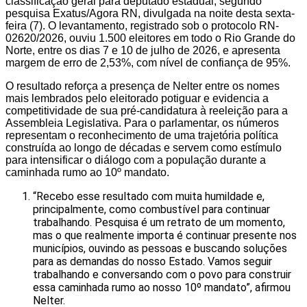
classificação geral para deputado estadual, segundo
pesquisa Exatus/Agora RN, divulgada na noite desta sexta-
feira (7). O levantamento, registrado sob o protocolo RN-
02620/2026, ouviu 1.500 eleitores em todo o Rio Grande do
Norte, entre os dias 7 e 10 de julho de 2026, e apresenta
margem de erro de 2,53%, com nível de confiança de 95%.
O resultado reforça a presença de Nelter entre os nomes
mais lembrados pelo eleitorado potiguar e evidencia a
competitividade de sua pré-candidatura à reeleição para a
Assembleia Legislativa. Para o parlamentar, os números
representam o reconhecimento de uma trajetória política
construída ao longo de décadas e servem como estímulo
para intensificar o diálogo com a população durante a
caminhada rumo ao 10º mandato.
“Recebo esse resultado com muita humildade e,
principalmente, como combustível para continuar
trabalhando. Pesquisa é um retrato de um momento,
mas o que realmente importa é continuar presente nos
municípios, ouvindo as pessoas e buscando soluções
para as demandas do nosso Estado. Vamos seguir
trabalhando e conversando com o povo para construir
essa caminhada rumo ao nosso 10º mandato”, afirmou
Nelter.