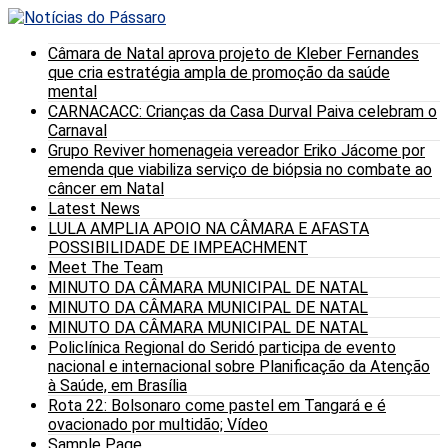
Câmara de Natal aprova projeto de Kleber Fernandes
que cria estratégia ampla de promoção da saúde
mental
CARNACACC: Crianças da Casa Durval Paiva celebram o
Carnaval
Grupo Reviver homenageia vereador Eriko Jácome por
emenda que viabiliza serviço de biópsia no combate ao
câncer em Natal
Latest News
LULA AMPLIA APOIO NA CÂMARA E AFASTA
POSSIBILIDADE DE IMPEACHMENT
Meet The Team
MINUTO DA CÂMARA MUNICIPAL DE NATAL
MINUTO DA CÂMARA MUNICIPAL DE NATAL
MINUTO DA CÂMARA MUNICIPAL DE NATAL
Policlínica Regional do Seridó participa de evento
nacional e internacional sobre Planificação da Atenção
à Saúde, em Brasília
Rota 22: Bolsonaro come pastel em Tangará e é
ovacionado por multidão; Vídeo
Sample Page