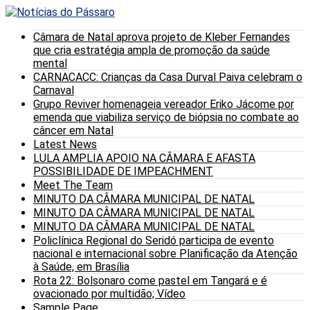
Câmara de Natal aprova projeto de Kleber Fernandes
que cria estratégia ampla de promoção da saúde
mental
CARNACACC: Crianças da Casa Durval Paiva celebram o
Carnaval
Grupo Reviver homenageia vereador Eriko Jácome por
emenda que viabiliza serviço de biópsia no combate ao
câncer em Natal
Latest News
LULA AMPLIA APOIO NA CÂMARA E AFASTA
POSSIBILIDADE DE IMPEACHMENT
Meet The Team
MINUTO DA CÂMARA MUNICIPAL DE NATAL
MINUTO DA CÂMARA MUNICIPAL DE NATAL
MINUTO DA CÂMARA MUNICIPAL DE NATAL
Policlínica Regional do Seridó participa de evento
nacional e internacional sobre Planificação da Atenção
à Saúde, em Brasília
Rota 22: Bolsonaro come pastel em Tangará e é
ovacionado por multidão; Vídeo
Sample Page