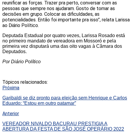
reunificar as forças. Trazer pra perto, conversar com as
pessoas que sempre nos ajudaram. Gosto de tomar as
decisões em grupo. Colocar as dificuldades, as
potencialidades. Então foi importante pra isso”, relata Larissa
ao Diário Político.
Deputada Estadual por quatro vezes, Larissa Rosado está
no primeiro mandato de vereadora em Mossoró e pela
primeira vez disputará uma das oito vagas à Câmara dos
Deputados.
Por Diário Político
Tópicos relacionados:
Próxima
Garibaldi se diz pronto para eleição sem Henrique e Carlos
Eduardo: “Estou em outro patamar”
Anterior
VEREADOR NIVALDO BACURAU PRESTIGIA A
ABERTURA DA FESTA DE SÃO JOSÉ OPERÁRIO 2022