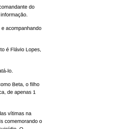
 comandante do
 informação.
ea e acompanhando
to é Flávio Lopes,
tá-lo.
omo Beta, o filho
ca, de apenas 1
das vítimas na
iais comemorando o