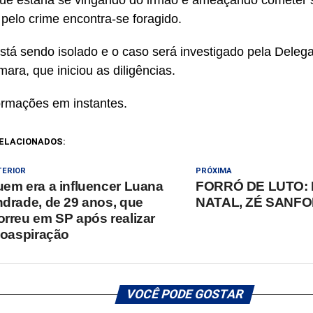
que estaria se vingando do irmão e ameaçando cometer s
pelo crime encontra-se foragido.
está sendo isolado e o caso será investigado pela Deleg
ara, que iniciou as diligências.
ormações em instantes.
ELACIONADOS:
TERIOR
PRÓXIMA
em era a influencer Luana
FORRÓ DE LUTO:
drade, de 29 anos, que
NATAL, ZÉ SANF
rreu em SP após realizar
poaspiração
VOCÊ PODE GOSTAR