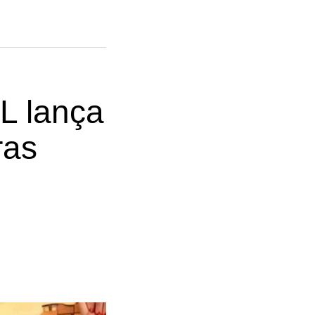
L lança
ras