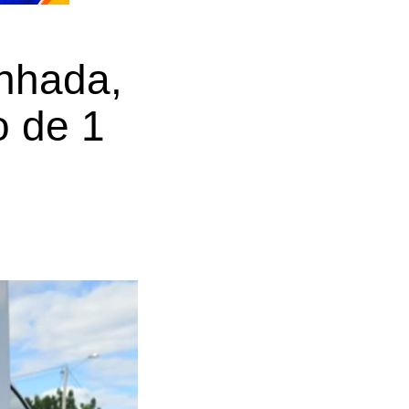
nhada,
o de 1