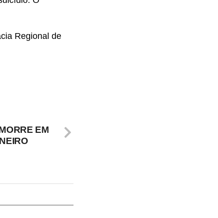
uicídio. O
acia Regional de
 MORRE EM
ONEIRO