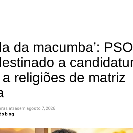
a da macumba’: PSO
destinado a candidatu
 a religiões de matriz
a
oras atrás
em
agosto 7, 2026
do blog