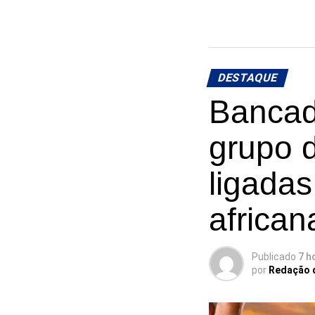
DESTAQUE
Bancad
grupo 
ligadas
african
Publicado
7 h
por
Redação 