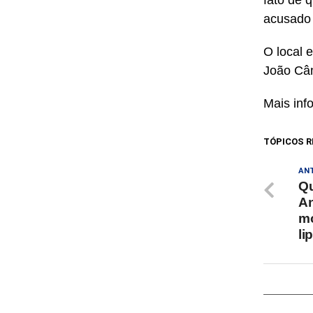
fato de 
acusado 
O local 
João Câm
Mais inf
TÓPICOS R
AN
Qu
An
mo
li