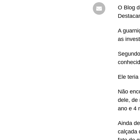
O Blog d
Destacam
A guarni
as invest
Segundo 
conhecid
Ele teria
Não enco
dele, de
ano e 4 
Ainda de
calçada 