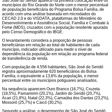
São José do Seridó aparece na primeira colocação entre os
municípios do Rio Grande do Norte com o menor percentual
de população beneficiária do Programa Bolsa Família, de
acordo com uma análise baseada em microdados do
CECAD 2.0 e do VISDATA, plataformas do Ministério do
Desenvolvimento e Assistência Social, Família e Combate à
Fome (MDS), cruzados com a população residente apurada
pelo Censo Demográfico do IBGE.
O levantamento considera a proporção de pessoas
beneficiárias em relação ao total de habitantes de cada
município, indicador utilizado para medir o nível de
dependência da população em relação ao programa federal
de transferência de renda.
Com população de 4.558 habitantes, São José do Seridó
registra aproximadamente 620 beneficiários do Bolsa
Família, o equivalente a 13,6% da população, o menor
percentual entre os municípios potiguares analisados.
Na sequência aparecem Ouro Branco (16,7%), Cruzeta
(18,5%), Parnamirim (20,1%), Jardim do Seridó (20,7%),
Acari (21,8%), Natal (22,3%), Carnaúba dos Dantas (23,2%),
Mossoró (25,7%) e Caicó (30,2%).
Segundo a análise, o desempenho de São José do Seridó