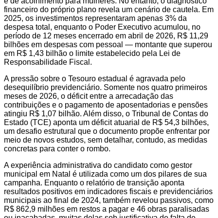
e de acolhimento para mulheres. No entanto, o diagnóstico
financeiro do próprio plano revela um cenário de cautela. Em
2025, os investimentos representaram apenas 3% da
despesa total, enquanto o Poder Executivo acumulou, no
período de 12 meses encerrado em abril de 2026, R$ 11,29
bilhões em despesas com pessoal — montante que superou
em R$ 1,43 bilhão o limite estabelecido pela Lei de
Responsabilidade Fiscal.
A pressão sobre o Tesouro estadual é agravada pelo
desequilíbrio previdenciário. Somente nos quatro primeiros
meses de 2026, o déficit entre a arrecadação das
contribuições e o pagamento de aposentadorias e pensões
atingiu R$ 1,07 bilhão. Além disso, o Tribunal de Contas do
Estado (TCE) aponta um déficit atuarial de R$ 54,3 bilhões,
um desafio estrutural que o documento propõe enfrentar por
meio de novos estudos, sem detalhar, contudo, as medidas
concretas para conter o rombo.
A experiência administrativa do candidato como gestor
municipal em Natal é utilizada como um dos pilares de sua
campanha. Enquanto o relatório de transição aponta
resultados positivos em indicadores fiscais e previdenciários
municipais ao final de 2024, também revelou passivos, como
R$ 862,9 milhões em restos a pagar e 46 obras paralisadas
ou inacabadas, muitas delas sob justificativa de falta de