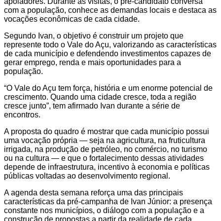
apoiadores. Durante as visitas, o pré-candidato conversa
com a população, conhece as demandas locais e destaca as
vocações econômicas de cada cidade.
Segundo Ivan, o objetivo é construir um projeto que
represente todo o Vale do Açu, valorizando as características
de cada município e defendendo investimentos capazes de
gerar emprego, renda e mais oportunidades para a
população.
“O Vale do Açu tem força, história e um enorme potencial de
crescimento. Quando uma cidade cresce, toda a região
cresce junto”, tem afirmado Ivan durante a série de
encontros.
A proposta do quadro é mostrar que cada município possui
uma vocação própria — seja na agricultura, na fruticultura
irrigada, na produção de petróleo, no comércio, no turismo
ou na cultura — e que o fortalecimento dessas atividades
depende de infraestrutura, incentivo à economia e políticas
públicas voltadas ao desenvolvimento regional.
A agenda desta semana reforça uma das principais
características da pré-campanha de Ivan Júnior: a presença
constante nos municípios, o diálogo com a população e a
construção de propostas a partir da realidade de cada