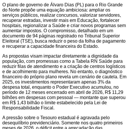
O plano de governo de Álvaro Dias (PL) para o Rio Grande
do Norte propõe uma equação ambiciosa: ampliar os
serviços públicos, realizar concursos, valorizar servidores,
recuperar estradas, investir mais em Educação, fortalecer
hospitais, regionalizar a Saúde e criar novos programas sem
aumentar impostos. O compromisso, detalhado em um
documento de 94 páginas registrado no Tribunal Superior
Eleitoral (TSE), busca reduzir o peso da folha de pagamento
e recuperar a capacidade financeira do Estado.
As propostas visam impactar diretamente a dignidade da
população, com promessas como a Tabela RN Saúde para
reduzir filas de atendimento e a criação de centros logísticos
e de acolhimento para mulheres. No entanto, o diagnóstico
financeiro do próprio plano revela um cenário de cautela. Em
2025, os investimentos representaram apenas 3% da
despesa total, enquanto o Poder Executivo acumulou, no
período de 12 meses encerrado em abril de 2026, R$ 11,29
bilhões em despesas com pessoal — montante que superou
em R$ 1,43 bilhão o limite estabelecido pela Lei de
Responsabilidade Fiscal.
A pressão sobre o Tesouro estadual é agravada pelo
desequilíbrio previdenciário. Somente nos quatro primeiros
meses de 2026, o déficit entre a arrecadação das