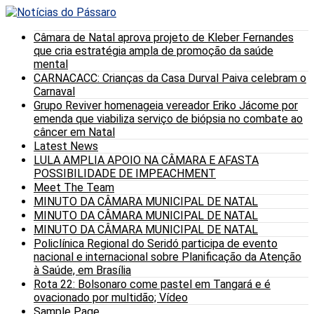
Câmara de Natal aprova projeto de Kleber Fernandes
que cria estratégia ampla de promoção da saúde
mental
CARNACACC: Crianças da Casa Durval Paiva celebram o
Carnaval
Grupo Reviver homenageia vereador Eriko Jácome por
emenda que viabiliza serviço de biópsia no combate ao
câncer em Natal
Latest News
LULA AMPLIA APOIO NA CÂMARA E AFASTA
POSSIBILIDADE DE IMPEACHMENT
Meet The Team
MINUTO DA CÂMARA MUNICIPAL DE NATAL
MINUTO DA CÂMARA MUNICIPAL DE NATAL
MINUTO DA CÂMARA MUNICIPAL DE NATAL
Policlínica Regional do Seridó participa de evento
nacional e internacional sobre Planificação da Atenção
à Saúde, em Brasília
Rota 22: Bolsonaro come pastel em Tangará e é
ovacionado por multidão; Vídeo
Sample Page