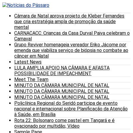
Câmara de Natal aprova projeto de Kleber Fernandes
que cria estratégia ampla de promoção da saúde
mental
CARNACACC: Crianças da Casa Durval Paiva celebram o
Carnaval
Grupo Reviver homenageia vereador Eriko Jácome por
emenda que viabiliza serviço de biópsia no combate ao
câncer em Natal
Latest News
LULA AMPLIA APOIO NA CÂMARA E AFASTA
POSSIBILIDADE DE IMPEACHMENT
Meet The Team
MINUTO DA CÂMARA MUNICIPAL DE NATAL
MINUTO DA CÂMARA MUNICIPAL DE NATAL
MINUTO DA CÂMARA MUNICIPAL DE NATAL
Policlínica Regional do Seridó participa de evento
nacional e internacional sobre Planificação da Atenção
à Saúde, em Brasília
Rota 22: Bolsonaro come pastel em Tangará e é
ovacionado por multidão; Vídeo
Sample Page