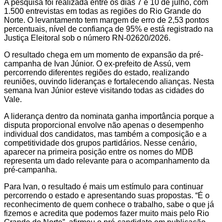
A pesquisa foi realizada entre os dias 7 e 10 de julho, com
1.500 entrevistas em todas as regiões do Rio Grande do
Norte. O levantamento tem margem de erro de 2,53 pontos
percentuais, nível de confiança de 95% e está registrado na
Justiça Eleitoral sob o número RN-02620/2026.
O resultado chega em um momento de expansão da pré-
campanha de Ivan Júnior. O ex-prefeito de Assú, vem
percorrendo diferentes regiões do estado, realizando
reuniões, ouvindo lideranças e fortalecendo alianças. Nesta
semana Ivan Júnior esteve visitando todas as cidades do
Vale.
A liderança dentro da nominata ganha importância porque a
disputa proporcional envolve não apenas o desempenho
individual dos candidatos, mas também a composição e a
competitividade dos grupos partidários. Nesse cenário,
aparecer na primeira posição entre os nomes do MDB
representa um dado relevante para o acompanhamento da
pré-campanha.
Para Ivan, o resultado é mais um estímulo para continuar
percorrendo o estado e apresentando suas propostas. “É o
reconhecimento de quem conhece o trabalho, sabe o que já
fizemos e acredita que podemos fazer muito mais pelo Rio