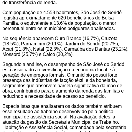
de transferência de renda.
Com população de 4.558 habitantes, São José do Seridó
registra aproximadamente 620 beneficiários do Bolsa
Família, o equivalente a 13,6% da população, o menor
percentual entre os municípios potiguares analisados.
Na sequência aparecem Ouro Branco (16,7%), Cruzeta
(18,5%), Parnamirim (20,1%), Jardim do Seridó (20,7%),
Acari (21,8%), Natal (22,3%), Carnaúba dos Dantas (23,2%),
Mossoró (25,7%) e Caicó (30,2%).
Segundo a análise, o desempenho de São José do Seridó
está associado à diversificação da economia local e à
geração de empregos formais. O município possui forte
presença das indústrias de facção têxtil e da bonelaria,
segmentos que absorvem parcela significativa da mão de
obra, contribuindo para o aumento da renda das famílias e
reduzindo a necessidade de acesso ao benefício.
Especialistas que analisaram os dados também atribuem
esse resultado ao trabalho desenvolvido pela política
municipal de assistência social. Na avaliação deles, a
atuação da gestão da Secretaria Municipal de Trabalho,
Habitação e Assistência Social, comandada pela secretária