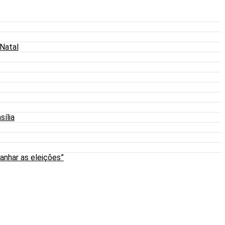
 Natal
sília
anhar as eleições”