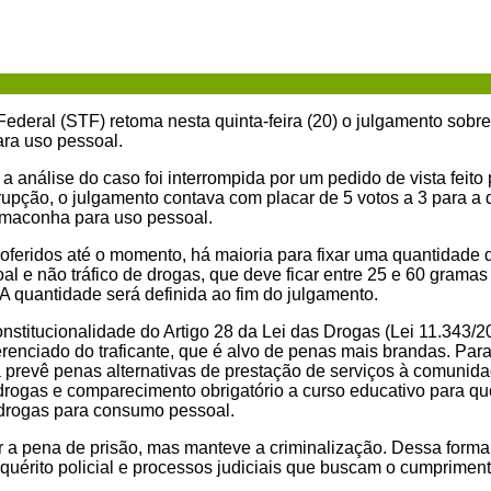
ederal (STF) retoma nesta quinta-feira (20) o julgamento sobre
ara uso pessoal.
 análise do caso foi interrompida por um pedido de vista feito 
errupção, o julgamento contava com placar de 5 votos a 3 para a
 maconha para uso pessoal.
oferidos até o momento, há maioria para fixar uma quantidad
al e não tráfico de drogas, que deve ficar entre 25 e 60 gramas
A quantidade será definida ao fim do julgamento.
nstitucionalidade do Artigo 28 da Lei das Drogas (Lei 11.343/20
ferenciado do traficante, que é alvo de penas mais brandas. Para
ma prevê penas alternativas de prestação de serviços à comunida
 drogas e comparecimento obrigatório a curso educativo para qu
r drogas para consumo pessoal.
er a pena de prisão, mas manteve a criminalização. Dessa forma
nquérito policial e processos judiciais que buscam o cumprimen