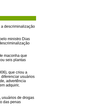
 a descriminalização
pelo ministro Dias
 descriminalização
e de maconha que
 ou seis plantas
06), que criou a
 diferenciar usuários
de, advertência
em adquirir,
, usuários de drogas
to das penas