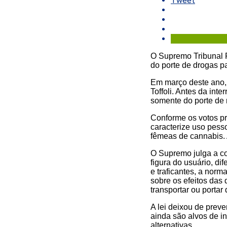
Tweet
O Supremo Tribunal F
do porte de drogas p
Em março deste ano, a
Toffoli. Antes da int
somente do porte de
Conforme os votos pr
caracterize uso pesso
fêmeas de cannabis. 
O Supremo julga a co
figura do usuário, di
e traficantes, a nor
sobre os efeitos das
transportar ou porta
A lei deixou de prev
ainda são alvos de i
alternativas.