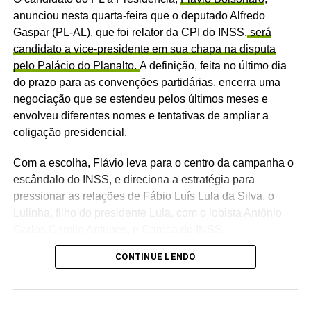
anunciou nesta quarta-feira que o deputado Alfredo
Gaspar (PL-AL), que foi relator da CPI do INSS,
será
candidato a vice-presidente em sua chapa na disputa
pelo Palácio do Planalto.
A definição, feita no último dia
do prazo para as convenções partidárias, encerra uma
negociação que se estendeu pelos últimos meses e
envolveu diferentes nomes e tentativas de ampliar a
coligação presidencial.
Com a escolha, Flávio leva para o centro da campanha o
escândalo do INSS, e direciona a estratégia para
pressionar as relações de Fábio Luís Lula da Silva, o
Lulinha, filho do presidente Lula, com o lobista Antônio
Carlos Camilo Antunes, o Careca do INSS.
CONTINUE LENDO
— Nos últimos dias, todos vocês noticiaram como a
degradação moral atingiu o atual governo. A corrupção, o
desvio e roubo do INSS entraram no gabinete do Lula. O
seu Marcola está sendo acusado de receber dinheiro que