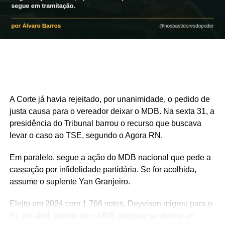
tentativas de usar a vaga para ampliar sua coligação.
Além de reforçar politicamente a chapa, a adesão de
outro partido poderia aumentar o tempo de propaganda
eleitoral disponível para o candidato.
Sem conseguir incorporar novas legendas, Flávio deverá
ter cerca de 4 minutos e 20 segundos em cada bloco do
horário eleitoral, segundo projeção do GLOBO feita com
base nas regras do Tribunal Superior Eleitoral. Lula,
A Corte já havia rejeitado, por unanimidade, o pedido de
sustentado por uma coligação mais ampla, deverá dispor
justa causa para o vereador deixar o MDB. Na sexta 31, a
de aproximadamente 5 minutos e 32 segundos
presidência do Tribunal barrou o recurso que buscava
levar o caso ao TSE, segundo o Agora RN.
Em paralelo, segue a ação do MDB nacional que pede a
cassação por infidelidade partidária. Se for acolhida,
assume o suplente Yan Granjeiro.
Eleito em 2024 com 1.766 votos, Deyvison migrou para o
PL em abril, depois de o MDB potiguar se alinhar ao