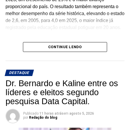
proporcional do país. O resultado também representa o
melhor desempenho da série histórica, elevando o estado
de 2,6, em 2005, para 4,0 em 2025, o maior índice já
registrado pela educação estadual potiguar em 20 anos.
CONTINUE LENDO
Desde 2019, o Governo Fátima Bezerra tem investido na
melhoria da infraestrutura escolar, com cerca de 230
escolas reformadas, ampliadas ou em obras, além da
DESTAQUE
climatização das salas de aula. Também destinou R$ 193
milhões para inovação e tecnologia, universalizando a
Dr. Bernardo e Kaline entre os
internet de alta velocidade nas escolas e ampliando
líderes e eleitos segundo
laboratórios, equipamentos e núcleos de inovação.
pesquisa Data Capital.
Publicado
11 horas atrás
em
agosto 5, 2026
por
Redação do blog
Os avanços também aparecem na expansão da
educação em tempo integral, que cresceu 227,5% e hoje