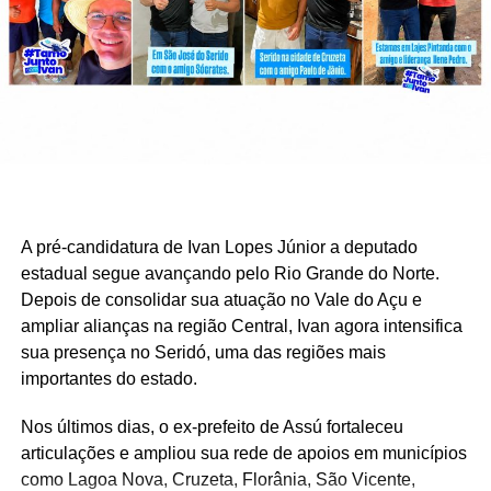
vaga, mas o PP decidiu manter a neutralidade na disputa
presidencial depois de consultar seus diretórios
estaduais e não autorizou sua participação na chapa.
Depois do fracasso dessa articulação, a campanha se
voltou para o Republicanos. Flávio defendia a ex-
presidente da Caixa Daniella Marques como alternativa
para a vice e participou, ao lado do coordenador da
campanha, Rogério Marinho (PL-RN), e do presidente do
A pré-candidatura de Ivan Lopes Júnior a deputado
PL, Valdemar Costa Neto, de uma última reunião com o
estadual segue avançando pelo Rio Grande do Norte.
presidente da legenda, Marcos Pereira, na segunda-feira.
Depois de consolidar sua atuação no Vale do Açu e
ampliar alianças na região Central, Ivan agora intensifica
A tentativa também não prosperou. Dos 27 diretórios
sua presença no Seridó, uma das regiões mais
estaduais consultados pelo Republicanos, 17
importantes do estado.
defenderam a neutralidade, nove o apoio a Flávio e um a
Lula. Na terça-feira, a legenda formalizou a decisão de
Nos últimos dias, o ex-prefeito de Assú fortaleceu
não integrar nenhuma coligação presidencial.
articulações e ampliou sua rede de apoios em municípios
como Lagoa Nova, Cruzeta, Florânia, São Vicente,
O Podemos foi outra alternativa procurada na reta final.