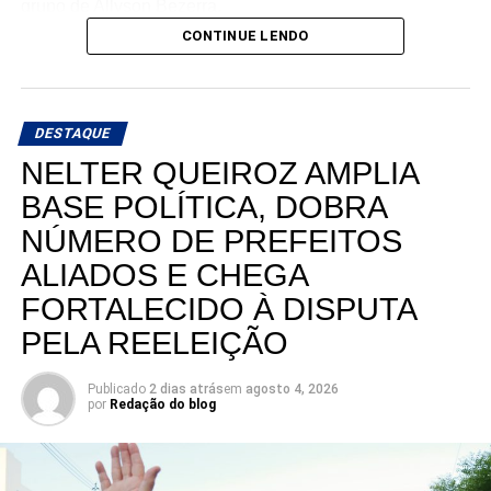
grupo de Allyson Bezerra.
CONTINUE LENDO
Siga Nos Bastidores do Poder , deixe seu comentário e
envie para um amigo(a).
DESTAQUE
NELTER QUEIROZ AMPLIA
BASE POLÍTICA, DOBRA
NÚMERO DE PREFEITOS
ALIADOS E CHEGA
FORTALECIDO À DISPUTA
PELA REELEIÇÃO
Publicado
2 dias atrás
em
agosto 4, 2026
por
Redação do blog