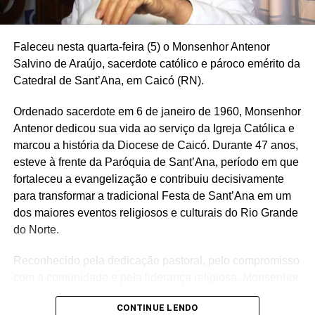
promotor de Justiça, o que representa uma tentativa de
associar a campanha à bandeira da segurança pública e
Faleceu nesta quarta-feira (5) o Monsenhor Antenor
do combate à criminalidade. Gaspar é de Alagoas, o que
Salvino de Araújo, sacerdote católico e pároco emérito da
conversa com a estratégia de Flávio de buscar mais
Catedral de Sant’Ana, em Caicó (RN).
apoios no Nordeste, região onde Lula é mais forte.
Ordenado sacerdote em 6 de janeiro de 1960, Monsenhor
— O Brasil estaria muito melhor servido com as senhoras
Antenor dedicou sua vida ao serviço da Igreja Católica e
(referência as mulheres no palco), mas Deus quis que
marcou a história da Diocese de Caicó. Durante 47 anos,
nesse momento fosse um soldado do Nordeste — disse
esteve à frente da Paróquia de Sant’Ana, período em que
Gaspar.
fortaleceu a evangelização e contribuiu decisivamente
O anúncio ocorreu durante entrevista coletiva nesta
para transformar a tradicional Festa de Sant’Ana em um
quarta-feira, em Brasília, com a presença de aliados. A
dos maiores eventos religiosos e culturais do Rio Grande
senadora Tereza Cristina (PP-PI), que foi cotada para o
do Norte.
posto, participou do evento, assim como o coordenador
Reconhecido pela dedicação pastoral, pelo compromisso
da campanha, o senador Rogério Marinho (PL-RN); o
com a comunidade e pela liderança religiosa, Monsenhor
presidente do PL. Valdemar da Costa Neto; a deputada
Antenor deixa um legado de fé, serviço e amor à Igreja,
federal Bia Kicis (PL-DF), que vai concorrer ao Senado; e
CONTINUE LENDO
que marcou gerações de fiéis em Caicó e em toda a
Daniella Marques (Republicanos), que também foi cotada