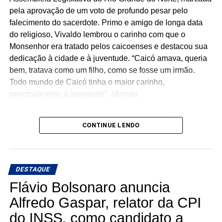
pela aprovação de um voto de profundo pesar pelo
falecimento do sacerdote. Primo e amigo de longa data
do religioso, Vivaldo lembrou o carinho com que o
Monsenhor era tratado pelos caicoenses e destacou sua
dedicação à cidade e à juventude. “Caicó amava, queria
bem, tratava como um filho, como se fosse um irmão.
Todo mundo de Caicó tinha o maior carinho,
principalmente a juventude”, afirmou.
Em seu pronunciamento, o parlamentar também ressaltou
CONTINUE LENDO
uma das marcas do legado de Monsenhor Antenor: a luta
pela construção da Ilha de Sant’Ana. Vivaldo recordou
que o sacerdote apresentou o pleito à então governadora
Wilma de Faria durante o encerramento da Festa de
DESTAQUE
Sant’Ana e teve o compromisso atendido.
Flávio Bolsonaro anuncia
Ao encerrar a homenagem, o deputado disse que, além
Alfredo Gaspar, relator da CPI
do voto de pesar apresentado pela Assembleia, sentia o
do INSS, como candidato a
dever de se pronunciar “como caicoense, como primo,