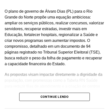
O plano de governo de Álvaro Dias (PL) para o Rio
Grande do Norte propõe uma equação ambiciosa:
ampliar os serviços públicos, realizar concursos, valorizar
servidores, recuperar estradas, investir mais em
Educação, fortalecer hospitais, regionalizar a Saúde e
criar novos programas sem aumentar impostos. O
compromisso, detalhado em um documento de 94
páginas registrado no Tribunal Superior Eleitoral (TSE),
busca reduzir o peso da folha de pagamento e recuperar
a capacidade financeira do Estado.
As propostas visam impactar diretamente a dignidade da
população, com promessas como a Tabela RN Saúde
para reduzir filas de atendimento e a criação de centros
logísticos e de acolhimento para mulheres. No entanto, o
CONTINUE LENDO
diagnóstico financeiro do próprio plano revela um cenário
de cautela. Em 2025, os investimentos representaram