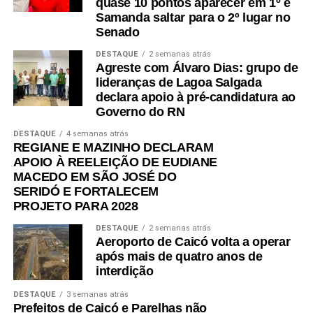
quase 10 pontos aparecer em 1º e
Os avanços também aparecem na expansão da
Samanda saltar para o 2º lugar no
educação em tempo integral, que cresceu 227,5% e hoje
Senado
atende mais de 34 mil estudantes em 248 escolas, e na
Educação Profissional, que registrou crescimento de
DESTAQUE
2 semanas atrás
Agreste com Álvaro Dias: grupo de
254%, alcançando 25 mil matrículas em 144 escolas. A
lideranças de Lagoa Salgada
rede ainda fortaleceu a Educação de Jovens e Adultos
declara apoio à pré-candidatura ao
(EJA), com quase 24 mil estudantes, ampliou a educação
Governo do RN
inclusiva para 16 mil alunos e valorizou os profissionais
DESTAQUE
4 semanas atrás
da educação, com mais de 5 mil convocações desde
REGIANE E MAZINHO DECLARAM
2019.
APOIO À REELEIÇÃO DE EUDIANE
MACEDO EM SÃO JOSÉ DO
SERIDÓ E FORTALECEM
PROJETO PARA 2028
Os resultados reforçam que, mesmo diante de desafios
DESTAQUE
2 semanas atrás
históricos, o planejamento, os investimentos e a parceria
Aeroporto de Caicó volta a operar
entre Estado, municípios e Governo Federal estão
após mais de quatro anos de
recolocando a educação potiguar em um novo patamar.
interdição
DESTAQUE
3 semanas atrás
Prefeitos de Caicó e Parelhas não