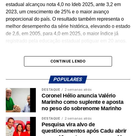
ouvindo a população e prestando contas do que fazemos
estadual alcançou nota 4,0 no Ideb 2025, ante 3,2 em
que seguimos construindo soluções para um Rio Grande
2023, um crescimento de 25% e o maior avanço
do Norte mais forte”, afirmou.
proporcional do país. O resultado também representa o
melhor desempenho da série histórica, elevando o estado
O deputado também agradeceu a Tony e Amanda pela
de 2,6, em 2005, para 4,0 em 2025, o maior índice já
organização do encontro, ao Dr. Bernardo pela
registrado pela educação estadual potiguar em 20 anos.
participação e a todos os presentes pela confiança e pelo
diálogo.
CONTINUE LENDO
A reunião em Cidade da Esperança integra uma série de
Desde 2019, o Governo Fátima Bezerra tem investido na
encontros que Gustavo Carvalho vem realizando em
melhoria da infraestrutura escolar, com cerca de 230
POPULARES
diversas regiões do estado para apresentar os resultados
escolas reformadas, ampliadas ou em obras, além da
do mandato, ouvir sugestões e construir novas propostas
climatização das salas de aula. Também destinou R$ 193
DESTAQUE
2 semanas atrás
Coronel Hélio anuncia Valério
voltadas ao desenvolvimento do Rio Grande do Norte.
milhões para inovação e tecnologia, universalizando a
Marinho como suplente e aposta
internet de alta velocidade nas escolas e ampliando
no peso do sobrenome Marinho
laboratórios, equipamentos e núcleos de inovação.
DESTAQUE
2 semanas atrás
Pesquisa vira alvo de
questionamentos após Cadu abrir