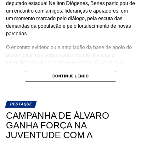
Norte. Um mandato presente, atuante e comprometido em
deputado estadual Neilton Diógenes, Benes participou de
fazer a diferença na vida dos potiguares.
um encontro com amigos, lideranças e apoiadores, em
um momento marcado pelo diálogo, pela escuta das
demandas da população e pelo fortalecimento de novas
parcerias.
O encontro evidenciou a ampliação da base de apoio do
parlamentar, que segue consolidando alianças e
intensificando sua agenda pelo estado. Com atuação
voltada para o municipalismo e a defesa de investimentos
CONTINUE LENDO
para os municípios potiguares, Benes tem reforçado o
compromisso de continuar trabalhando pelo
desenvolvimento do Rio Grande do Norte.
DESTAQUE
A mobilização em Macaíba representa mais um passo na
CAMPANHA DE ÁLVARO
construção de uma campanha que busca ampliar sua
presença em todas as regiões do estado, fortalecendo o
GANHA FORÇA NA
diálogo com a população e reafirmando o compromisso
JUVENTUDE COM A
com o futuro dos potiguares.