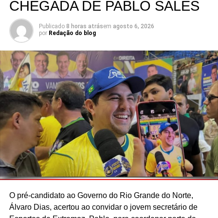
CHEGADA DE PABLO SALES
Publicado
8 horas atrás
em
agosto 6, 2026
por
Redação do blog
O pré-candidato ao Governo do Rio Grande do Norte,
Álvaro Dias, acertou ao convidar o jovem secretário de