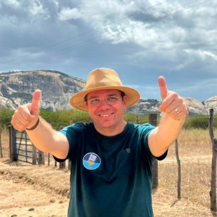
sua campanha. Enquanto o relatório de transição aponta
resultados positivos em indicadores fiscais e
previdenciários municipais ao final de 2024, também
revelou passivos, como R$ 862,9 milhões em restos a
pagar e 46 obras paralisadas ou inacabadas, muitas
delas sob justificativa de falta de pagamento.
Embora o plano de governo apresente 22 metas para os
cem primeiros dias de gestão, o documento não oferece
uma projeção consolidada de custos ou uma hierarquia
de prioridades. A viabilidade das propostas permanece
condicionada à capacidade fiscal, deixando em aberto a
questão de como o Estado poderá, simultaneamente,
expandir despesas permanentes e realizar ajustes
orçamentários profundos sem comprometer o equilíbrio
das contas públicas.