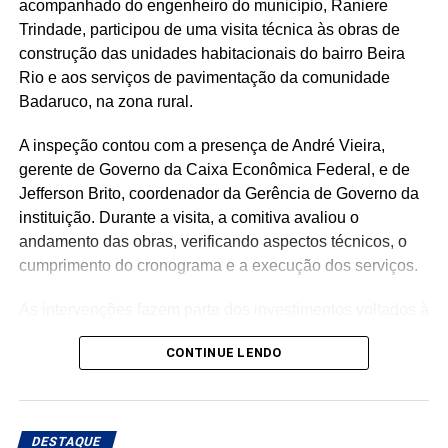
acompanhado do engenheiro do município, Raniere
Trindade, participou de uma visita técnica às obras de
construção das unidades habitacionais do bairro Beira
Rio e aos serviços de pavimentação da comunidade
Badaruco, na zona rural.
A inspeção contou com a presença de André Vieira,
gerente de Governo da Caixa Econômica Federal, e de
Jefferson Brito, coordenador da Gerência de Governo da
instituição. Durante a visita, a comitiva avaliou o
andamento das obras, verificando aspectos técnicos, o
cumprimento do cronograma e a execução dos serviços.
As intervenções fazem parte dos investimentos voltados à
melhoria da infraestrutura urbana e habitacional do
CONTINUE LENDO
município, com o objetivo de oferecer melhores
condições de moradia, mobilidade e qualidade de vida à
população.
DESTAQUE