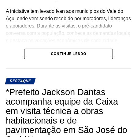
A iniciativa tem levado Ivan aos municípios do Vale do
Açu, onde vem sendo recebido por moradores, lideranças
e apoiadores. Durante as visitas, o pré-candidato
conversa com a população, conhece as demandas locais
e destaca as vocações econômicas de cada cidade.
Segundo Ivan, o objetivo é construir um projeto que
CONTINUE LENDO
represente todo o Vale do Açu, valorizando as
características de cada município e defendendo
investimentos capazes de gerar emprego, renda e mais
DESTAQUE
oportunidades para a população.
*Prefeito Jackson Dantas
“O Vale do Açu tem força, história e um enorme potencial
acompanha equipe da Caixa
de crescimento. Quando uma cidade cresce, toda a
em visita técnica a obras
região cresce junto”, tem afirmado Ivan durante a série de
habitacionais e de
encontros.
pavimentação em São José do
A proposta do quadro é mostrar que cada município