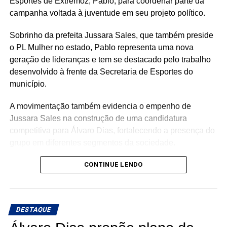
Esportes de Extremoz, Pablo, para coordenar parte da
campanha voltada à juventude em seu projeto político.
Sobrinho da prefeita Jussara Sales, que também preside
o PL Mulher no estado, Pablo representa uma nova
geração de lideranças e tem se destacado pelo trabalho
desenvolvido à frente da Secretaria de Esportes do
município.
A movimentação também evidencia o empenho de
Jussara Sales na construção de uma candidatura
competitiva para Álvaro Dias, fortalecendo a presença do
grupo em diferentes segmentos da sociedade.
Com a chegada de Pablo, o PL Jovem ganha um
CONTINUE LENDO
importante reforço, agregando renovação, proximidade
com a juventude e capacidade de mobilização para a
campanha.
DESTAQUE