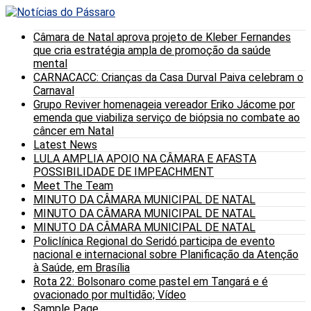
Câmara de Natal aprova projeto de Kleber Fernandes
que cria estratégia ampla de promoção da saúde
mental
CARNACACC: Crianças da Casa Durval Paiva celebram o
Carnaval
Grupo Reviver homenageia vereador Eriko Jácome por
emenda que viabiliza serviço de biópsia no combate ao
câncer em Natal
Latest News
LULA AMPLIA APOIO NA CÂMARA E AFASTA
POSSIBILIDADE DE IMPEACHMENT
Meet The Team
MINUTO DA CÂMARA MUNICIPAL DE NATAL
MINUTO DA CÂMARA MUNICIPAL DE NATAL
MINUTO DA CÂMARA MUNICIPAL DE NATAL
Policlínica Regional do Seridó participa de evento
nacional e internacional sobre Planificação da Atenção
à Saúde, em Brasília
Rota 22: Bolsonaro come pastel em Tangará e é
ovacionado por multidão; Vídeo
Sample Page