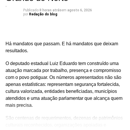
🕢 Toda sexta-feira, das 7h30 às 8h30 da manhã.
Publicado
8 horas atrás
em
agosto 6, 2026
por
Redação do blog
Há mandatos que passam. E há mandatos que deixam
resultados.
O deputado estadual Luiz Eduardo tem construído uma
atuação marcada por trabalho, presença e compromisso
com o povo potiguar. Os números apresentados não são
apenas estatísticas: representam segurança fortalecida,
cultura valorizada, entidades beneficiadas, municípios
atendidos e uma atuação parlamentar que alcança quem
mais precisa.
São centenas de requerimentos, dezenas de patrimônios
culturais reconhecidos, organizações apoiadas e