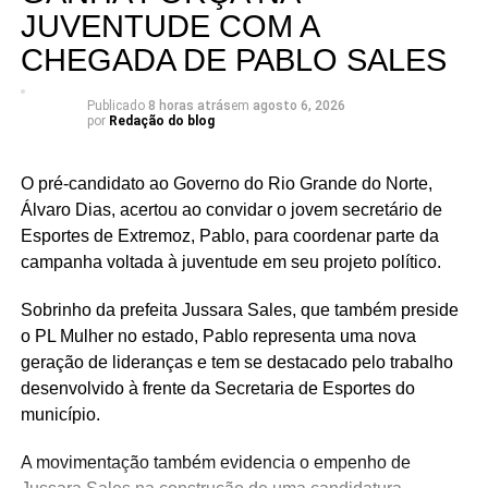
diálogo com a população e reafirmando o compromisso
JUVENTUDE COM A
com o futuro dos potiguares.
CHEGADA DE PABLO SALES
Publicado
8 horas atrás
em
agosto 6, 2026
por
Redação do blog
O pré-candidato ao Governo do Rio Grande do Norte,
Álvaro Dias, acertou ao convidar o jovem secretário de
Esportes de Extremoz, Pablo, para coordenar parte da
campanha voltada à juventude em seu projeto político.
Sobrinho da prefeita Jussara Sales, que também preside
o PL Mulher no estado, Pablo representa uma nova
geração de lideranças e tem se destacado pelo trabalho
desenvolvido à frente da Secretaria de Esportes do
município.
A movimentação também evidencia o empenho de