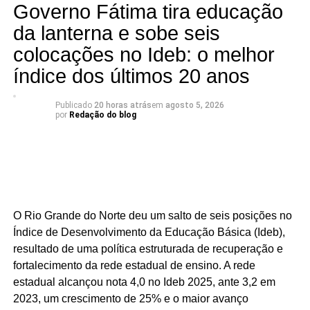
legislação que fortaleceu a carcinicultura potiguar,
Governo Fátima tira educação
contribuindo para a geração de cerca de três mil novos
da lanterna e sobe seis
empregos no estado. Também destacou leis voltadas à
colocações no Ideb: o melhor
inclusão e à melhoria da qualidade de vida das pessoas
índice dos últimos 20 anos
com Transtorno do Espectro Autista, ampliando o apoio
não apenas às crianças autistas, mas também às suas
famílias.
Publicado
20 horas atrás
em
agosto 5, 2026
por
Redação do blog
A defesa das pessoas com deficiência foi outro tema
abordado durante o encontro. Gustavo reafirmou seu
compromisso com o combate ao capacitismo, a promoção
da inclusão e a garantia de mais oportunidades e
respeito. Também destacou iniciativas voltadas à
O Rio Grande do Norte deu um salto de seis posições no
valorização da pessoa idosa e ao enfrentamento do
Índice de Desenvolvimento da Educação Básica (Ideb),
etarismo.
resultado de uma política estruturada de recuperação e
fortalecimento da rede estadual de ensino. A rede
Outro ponto enfatizado foi a Lei da Transferência Direta,
estadual alcançou nota 4,0 no Ideb 2025, ante 3,2 em
de autoria do parlamentar, que garante o repasse direto
2023, um crescimento de 25% e o maior avanço
aos municípios dos recursos de ICMS, IPVA e Fundeb,