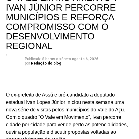
estabelecido pela Lei de Responsabilidade Fiscal.
IVAN JÚNIOR PERCORRE
MUNICÍPIOS E REFORÇA
A pressão sobre o Tesouro estadual é agravada pelo
COMPROMISSO COM O
desequilíbrio previdenciário. Somente nos quatro
primeiros meses de 2026, o déficit entre a arrecadação
DESENVOLVIMENTO
das contribuições e o pagamento de aposentadorias e
REGIONAL
pensões atingiu R$ 1,07 bilhão. Além disso, o Tribunal de
Contas do Estado (TCE) aponta um déficit atuarial de R$
Publicado
8 horas atrás
em
agosto 6, 2026
54,3 bilhões, um desafio estrutural que o documento
por
Redação do blog
propõe enfrentar por meio de novos estudos, sem
detalhar, contudo, as medidas concretas para conter o
rombo.
O ex-prefeito de Assú e pré-candidato a deputado
A experiência administrativa do candidato como gestor
estadual Ivan Lopes Júnior iniciou nesta semana uma
municipal em Natal é utilizada como um dos pilares de
nova série de visitas pelos municípios do Vale do Açu.
sua campanha. Enquanto o relatório de transição aponta
Com o quadro “O Vale em Movimento”, Ivan percorre
resultados positivos em indicadores fiscais e
cidade por cidade para ver de perto as potencialidades,
previdenciários municipais ao final de 2024, também
ouvir a população e discutir propostas voltadas ao
revelou passivos, como R$ 862,9 milhões em restos a