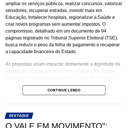
ampliar os serviços públicos, realizar concursos, valorizar
servidores, recuperar estradas, investir mais em
Educação, fortalecer hospitais, regionalizar a Saúde e
criar novos programas sem aumentar impostos. O
compromisso, detalhado em um documento de 94
páginas registrado no Tribunal Superior Eleitoral (TSE),
busca reduzir o peso da folha de pagamento e recuperar
a capacidade financeira do Estado.
As propostas visam impactar diretamente a dignidade da
população, com promessas como a Tabela RN Saúde
para reduzir filas de atendimento e a criação de centros
logísticos e de acolhimento para mulheres. No entanto, o
CONTINUE LENDO
diagnóstico financeiro do próprio plano revela um cenário
de cautela. Em 2025, os investimentos representaram
apenas 3% da despesa total, enquanto o Poder Executivo
acumulou, no período de 12 meses encerrado em abril de
DESTAQUE
2026, R$ 11,29 bilhões em despesas com pessoal —
O VALE EM MOVIMENTO”:
montante que superou em R$ 1,43 bilhão o limite