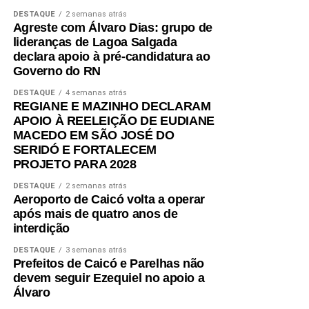
DESTAQUE
2 semanas atrás
Educação Profissional, que registrou crescimento de
A reunião em Cidade da Esperança integra uma série de
Agreste com Álvaro Dias: grupo de
254%, alcançando 25 mil matrículas em 144 escolas. A
encontros que Gustavo Carvalho vem realizando em
lideranças de Lagoa Salgada
rede ainda fortaleceu a Educação de Jovens e Adultos
diversas regiões do estado para apresentar os resultados
declara apoio à pré-candidatura ao
(EJA), com quase 24 mil estudantes, ampliou a educação
do mandato, ouvir sugestões e construir novas propostas
Governo do RN
inclusiva para 16 mil alunos e valorizou os profissionais
voltadas ao desenvolvimento do Rio Grande do Norte.
DESTAQUE
4 semanas atrás
da educação, com mais de 5 mil convocações desde
REGIANE E MAZINHO DECLARAM
2019.
APOIO À REELEIÇÃO DE EUDIANE
MACEDO EM SÃO JOSÉ DO
SERIDÓ E FORTALECEM
PROJETO PARA 2028
Os resultados reforçam que, mesmo diante de desafios
DESTAQUE
2 semanas atrás
históricos, o planejamento, os investimentos e a parceria
Aeroporto de Caicó volta a operar
entre Estado, municípios e Governo Federal estão
após mais de quatro anos de
recolocando a educação potiguar em um novo patamar.
interdição
DESTAQUE
3 semanas atrás
Prefeitos de Caicó e Parelhas não
devem seguir Ezequiel no apoio a
Álvaro