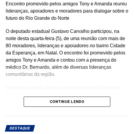
obras avancem dentro dos padrões exigidos e atendam
Encontro promovido pelos amigos Tony e Amanda reuniu
às necessidades da população.
lideranças, apoiadores e moradores para dialogar sobre o
futuro do Rio Grande do Norte
O deputado estadual Gustavo Carvalho participou, na
noite desta quarta-feira (5), de uma reunião com mais de
80 moradores, lideranças e apoiadores no bairro Cidade
da Esperança, em Natal. O encontro foi promovido pelos
amigos Tony e Amanda e contou com a presença do
médico Dr. Bernardo, além de diversas lideranças
comunitárias da região.
Durante o evento, Gustavo apresentou um balanço de
sua atuação parlamentar e destacou projetos de sua
autoria que foram aprovados pela Assembleia Legislativa
CONTINUE LENDO
e transformados em leis, gerando resultados concretos
para a população do Rio Grande do Norte.
DESTAQUE
Entre as iniciativas apresentadas, o deputado ressaltou a