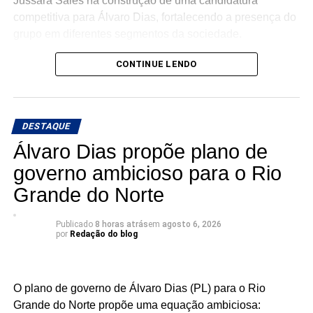
Jussara Sales na construção de uma candidatura
competitiva para Álvaro Dias, fortalecendo a presença do
grupo em diferentes segmentos da sociedade.
Com a chegada de Pablo, o PL Jovem ganha um
CONTINUE LENDO
importante reforço, agregando renovação, proximidade
com a juventude e capacidade de mobilização para a
campanha.
DESTAQUE
Álvaro Dias propõe plano de
governo ambicioso para o Rio
Grande do Norte
Publicado
8 horas atrás
em
agosto 6, 2026
por
Redação do blog
O plano de governo de Álvaro Dias (PL) para o Rio
Grande do Norte propõe uma equação ambiciosa: