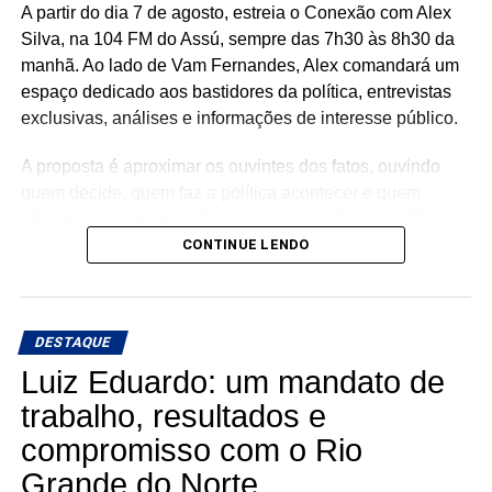
A partir do dia 7 de agosto, estreia o Conexão com Alex
continuam gerando benefícios para a população.
Silva, na 104 FM do Assú, sempre das 7h30 às 8h30 da
manhã. Ao lado de Vam Fernandes, Alex comandará um
espaço dedicado aos bastidores da política, entrevistas
exclusivas, análises e informações de interesse público.
A proposta é aproximar os ouvintes dos fatos, ouvindo
quem decide, quem faz a política acontecer e quem
influencia os rumos de Assú, do Vale do Açu e do Rio
Grande do Norte.
CONTINUE LENDO
🎙️ O rádio ganha um novo espaço para o debate, a
informação e a credibilidade.
DESTAQUE
Conexão com Alex Silva: onde a notícia ganha voz e os
Luiz Eduardo: um mandato de
bastidores viram informação.
trabalho, resultados e
compromisso com o Rio
📅 Estreia: 7 de agosto
📻 104 FM do Assú
Grande do Norte