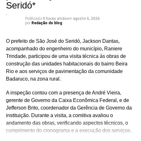
Seridó*
possui uma vocação própria — seja na agricultura, na
fruticultura irrigada, na produção de petróleo, no
Publicado
9 horas atrás
em
agosto 6, 2026
comércio, no turismo ou na cultura — e que o
por
Redação do blog
fortalecimento dessas atividades depende de
infraestrutura, incentivo à economia e políticas públicas
O prefeito de São José do Seridó, Jackson Dantas,
voltadas ao desenvolvimento regional.
acompanhado do engenheiro do município, Raniere
Trindade, participou de uma visita técnica às obras de
A agenda desta semana reforça uma das principais
construção das unidades habitacionais do bairro Beira
características da pré-campanha de Ivan Júnior: a
Rio e aos serviços de pavimentação da comunidade
presença constante nos municípios, o diálogo com a
Badaruco, na zona rural.
população e a construção de propostas a partir da
realidade de cada cidade.
A inspeção contou com a presença de André Vieira,
gerente de Governo da Caixa Econômica Federal, e de
Com base política consolidada em Assú e no Vale do
Jefferson Brito, coordenador da Gerência de Governo da
Açu, Ivan vem ampliando sua atuação por todo o Rio
instituição. Durante a visita, a comitiva avaliou o
Grande do Norte, mas reafirma que o desenvolvimento da
andamento das obras, verificando aspectos técnicos, o
região continuará sendo uma das principais bandeiras de
cumprimento do cronograma e a execução dos serviços.
sua caminhada rumo à Assembleia Legislativa.