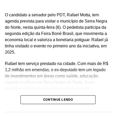
O candidato a senador pelo PDT, Rafael Motta, tem
agenda prevista para visitar o município de Serra Negra
do Norte, nesta quinta-feira (6). O pedetista participa da
segunda edição da Feira Boné Brasil, que movimenta a
economia local e valoriza a bonelaria potiguar. Rafael já
tinha visitado o evento no primeiro ano da iniciativa, em
2025.
Rafael tem serviço prestado na cidade. Com mais de R$
1,2 milhão em emendas, o ex-deputado tem um legado
de investimentos em áreas como saúde, educação,
esporte e cultura em Serra Negra do Norte. Suas
emendas viabilizaram a construção da quadra
poliesportiva da Praça de Eventos, além de recursos para
CONTINUE LENDO
a reforma da Casa de Cultura, aquisição de mobiliário
escolar e aparelhos de ar-condicionado para a educação,
fortalecimento da atenção básica e especializada em