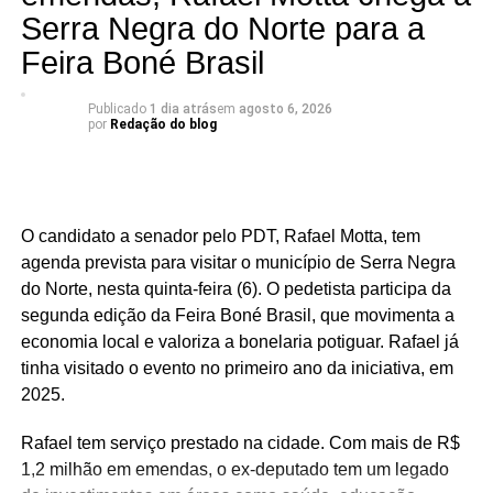
Acari (21,8%), Natal (22,3%), Carnaúba dos Dantas
Serra Negra do Norte para a
(23,2%), Mossoró (25,7%) e Caicó (30,2%).
Feira Boné Brasil
Segundo a análise, o desempenho de São José do
Seridó está associado à diversificação da economia local
Publicado
1 dia atrás
em
agosto 6, 2026
por
Redação do blog
e à geração de empregos formais. O município possui
forte presença das indústrias de facção têxtil e da
bonelaria, segmentos que absorvem parcela significativa
da mão de obra, contribuindo para o aumento da renda
O candidato a senador pelo PDT, Rafael Motta, tem
das famílias e reduzindo a necessidade de acesso ao
agenda prevista para visitar o município de Serra Negra
benefício.
do Norte, nesta quinta-feira (6). O pedetista participa da
segunda edição da Feira Boné Brasil, que movimenta a
Especialistas que analisaram os dados também atribuem
economia local e valoriza a bonelaria potiguar. Rafael já
esse resultado ao trabalho desenvolvido pela política
tinha visitado o evento no primeiro ano da iniciativa, em
municipal de assistência social. Na avaliação deles, a
2025.
atuação da gestão da Secretaria Municipal de Trabalho,
Habitação e Assistência Social, comandada pela
Rafael tem serviço prestado na cidade. Com mais de R$
secretária Suzete Pereira, tem contribuído para fortalecer
1,2 milhão em emendas, o ex-deputado tem um legado
ações de inclusão social, qualificação e