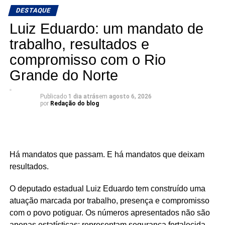
informação e a credibilidade.
DESTAQUE
Conexão com Alex Silva: onde a notícia ganha voz e os
Luiz Eduardo: um mandato de
bastidores viram informação.
trabalho, resultados e
compromisso com o Rio
📅 Estreia: 7 de agosto
📻 104 FM do Assú
Grande do Norte
🕢 Toda sexta-feira, das 7h30 às 8h30 da manhã.
Publicado
1 dia atrás
em
agosto 6, 2026
por
Redação do blog
Há mandatos que passam. E há mandatos que deixam
resultados.
O deputado estadual Luiz Eduardo tem construído uma
atuação marcada por trabalho, presença e compromisso
com o povo potiguar. Os números apresentados não são
apenas estatísticas: representam segurança fortalecida,