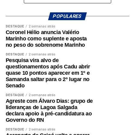
Norte. Um mandato presente, atuante e comprometido em
compromisso de continuar trabalhando pelo
fazer a diferença na vida dos potiguares.
desenvolvimento do Rio Grande do Norte.
POPULARES
DESTAQUE
2 semanas atrás
A mobilização em Macaíba representa mais um passo na
Coronel Hélio anuncia Valério
construção de uma campanha que busca ampliar sua
Marinho como suplente e aposta
presença em todas as regiões do estado, fortalecendo o
no peso do sobrenome Marinho
diálogo com a população e reafirmando o compromisso
DESTAQUE
2 semanas atrás
com o futuro dos potiguares.
Pesquisa vira alvo de
questionamentos após Cadu abrir
quase 10 pontos aparecer em 1º e
Samanda saltar para o 2º lugar no
Senado
DESTAQUE
2 semanas atrás
Agreste com Álvaro Dias: grupo de
lideranças de Lagoa Salgada
declara apoio à pré-candidatura ao
Governo do RN
DESTAQUE
2 semanas atrás