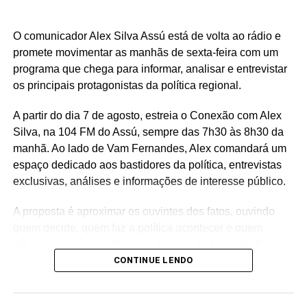
conjunto de investimentos que ultrapassa R$ 25 milhões
destinados à região do Seridó, contemplando áreas como
saúde, infraestrutura, educação, esporte e cultura. Ao
O comunicador Alex Silva Assú está de volta ao rádio e
longo do mandato, Rafael também levou recursos para
promete movimentar as manhãs de sexta-feira com um
municípios de todas as regiões do Rio Grande do Norte,
programa que chega para informar, analisar e entrevistar
consolidando uma atuação parlamentar marcada pela
os principais protagonistas da política regional.
presença nos municípios e por investimentos que
A partir do dia 7 de agosto, estreia o Conexão com Alex
continuam gerando benefícios para a população.
Silva, na 104 FM do Assú, sempre das 7h30 às 8h30 da
manhã. Ao lado de Vam Fernandes, Alex comandará um
espaço dedicado aos bastidores da política, entrevistas
exclusivas, análises e informações de interesse público.
A proposta é aproximar os ouvintes dos fatos, ouvindo
quem decide, quem faz a política acontecer e quem
influencia os rumos de Assú, do Vale do Açu e do Rio
Grande do Norte.
CONTINUE LENDO
🎙️ O rádio ganha um novo espaço para o debate, a