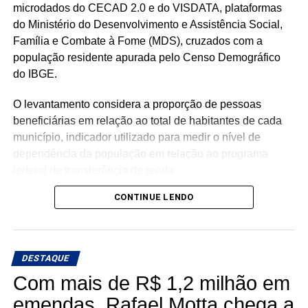
microdados do CECAD 2.0 e do VISDATA, plataformas
do Ministério do Desenvolvimento e Assistência Social,
Família e Combate à Fome (MDS), cruzados com a
população residente apurada pelo Censo Demográfico
do IBGE.
O levantamento considera a proporção de pessoas
beneficiárias em relação ao total de habitantes de cada
município, indicador utilizado para medir o nível de
dependência da população em relação ao programa
federal de transferência de renda.
CONTINUE LENDO
Com população de 4.558 habitantes, São José do Seridó
registra aproximadamente 620 beneficiários do Bolsa
Família, o equivalente a 13,6% da população, o menor
percentual entre os municípios potiguares analisados.
DESTAQUE
Com mais de R$ 1,2 milhão em
Na sequência aparecem Ouro Branco (16,7%), Cruzeta
(18,5%), Parnamirim (20,1%), Jardim do Seridó (20,7%),
emendas, Rafael Motta chega a