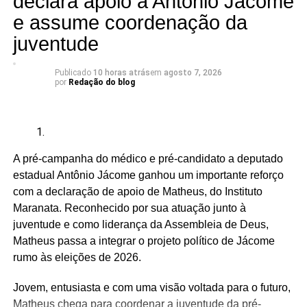
declara apoio a Antônio Jácome
e assume coordenação da
A articulação reúne seis candidatos à Câmara dos
Deputados:
juventude
Publicado
10 horas atrás
em
agosto 7, 2026
por
Redação do blog
Adriano Fiúza (DF)
Mãe Su de Nanã (SP)
Renato Fonseca (PE)
A pré-campanha do médico e pré-candidato a deputado
Wesley Mendes (BA)
estadual Antônio Jácome ganhou um importante reforço
com a declaração de apoio de Matheus, do Instituto
Mãe Bernadete de Oxóssi (BA)
Maranata. Reconhecido por sua atuação junto à
Ariane Magalhães (RJ)
juventude e como liderança da Assembleia de Deus,
Matheus passa a integrar o projeto político de Jácome
rumo às eleições de 2026.
O PSOL afirma ser a favor da liberdade religiosa e
Jovem, entusiasta e com uma visão voltada para o futuro,
combate o racismo religioso. Segundo a sigla, entre seus
Matheus chega para coordenar a juventude da pré-