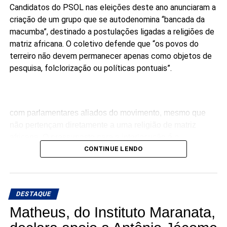
Candidatos do PSOL nas eleições deste ano anunciaram a
criação de um grupo que se autodenomina “bancada da
macumba”, destinado a postulações ligadas a religiões de
matriz africana. O coletivo defende que “os povos do
terreiro não devem permanecer apenas como objetos de
pesquisa, folclorização ou políticas pontuais”.
com parlamentares aliados do movimento, mesmo que
não pertençam diretamente a uma religião de matriz
africana. O pressuposto para a interlocução é o
compromisso público com a agenda da articulação.
CONTINUE LENDO
“Ninguém pode falar melhor por nós do que nós mesmos.
Enquanto não tivermos macumbeiros e macumbeiras
DESTAQUE
ocupando os parlamentos, continuaremos sendo
lembrados apenas em momentos pontuais”, dizem os
Matheus, do Instituto Maranata,
candidatos à Câmara.