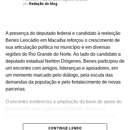
por
Redação do blog
resultados.
O deputado estadual Luiz Eduardo tem construído uma
atuação marcada por trabalho, presença e compromisso
com o povo potiguar. Os números apresentados não são
A presença do deputado federal e candidato à reeleição
apenas estatísticas: representam segurança fortalecida,
Benes Leocádio em Macaíba reforçou o crescimento de
cultura valorizada, entidades beneficiadas, municípios
sua articulação política no município e em diversas
atendidos e uma atuação parlamentar que alcança quem
regiões do Rio Grande do Norte. Ao lado do candidato a
mais precisa.
deputado estadual Neilton Diógenes, Benes participou de
um encontro com amigos, lideranças e apoiadores, em
São centenas de requerimentos, dezenas de patrimônios
um momento marcado pelo diálogo, pela escuta das
culturais reconhecidos, organizações apoiadas e
demandas da população e pelo fortalecimento de novas
investimentos que chegam aos municípios por meio de
parcerias.
emendas parlamentares. Um trabalho que demonstra que
fazer política é transformar demandas em soluções.
O encontro evidenciou a ampliação da base de apoio do
parlamentar, que segue consolidando alianças e
Mais do que discursos, Luiz Eduardo tem apresentado
intensificando sua agenda pelo estado. Com atuação
ações concretas e resultados que reforçam seu
voltada para o municipalismo e a defesa de investimentos
compromisso com o desenvolvimento do Rio Grande do
CONTINUE LENDO
para os municípios potiguares, Benes tem reforçado o