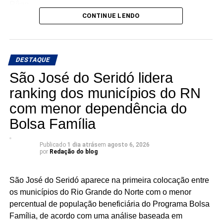
Rêgo.
CONTINUE LENDO
Os três possuem bases e estruturas eleitorais importantes
e chegam à reta da pré-campanha buscando garantir um
lugar entre os eleitos. Com uma nominata que tem
DESTAQUE
potencial para fazer sete cadeiras, a briga pela última
vaga promete ser uma das mais acirradas da eleição para
São José do Seridó lidera
a ALRN em 2026
ranking dos municípios do RN
com menor dependência do
Bolsa Família
Publicado
1 dia atrás
em
agosto 6, 2026
por
Redação do blog
São José do Seridó aparece na primeira colocação entre
os municípios do Rio Grande do Norte com o menor
percentual de população beneficiária do Programa Bolsa
Família, de acordo com uma análise baseada em