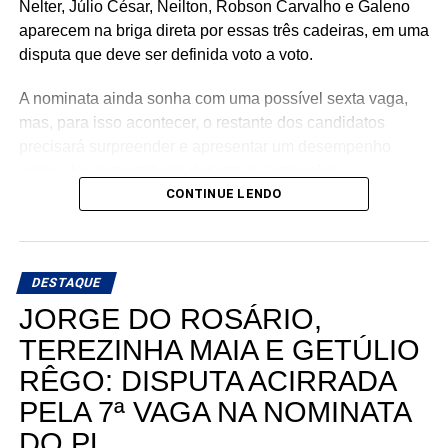
Nelter, Júlio César, Neilton, Robson Carvalho e Galeno
aparecem na briga direta por essas três cadeiras, em uma
disputa que deve ser definida voto a voto.
A nominata ainda sonha com uma possível sexta vaga,
mas, para isso acontecer, o restante dos candidatos
precisará surpreender e apresentar um desempenho
acima das expectativas durante a campanha.
CONTINUE LENDO
Teoricamente, Kleber Rodrigues e Cinthia, esposa de
Allyson Bezerra, pré-candidato ao Governo do Estado,
aparecem como os nomes mais fortes para liderar a
DESTAQUE
votação dentro da nominata.
JORGE DO ROSÁRIO,
Com cinco cadeiras consideradas viáveis e uma sexta
TEREZINHA MAIA E GETÚLIO
dependendo de um desempenho acima do esperado, a
RÊGO: DISPUTA ACIRRADA
briga interna do União Progressista promete ser uma das
mais interessantes da eleição para a Assembleia
PELA 7ª VAGA NA NOMINATA
Legislativa em 2026.
DO PL