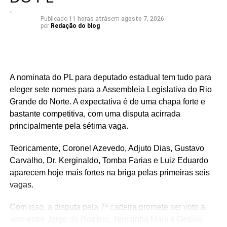
Publicado
11 horas atrás
em
agosto 7, 2026
por
Redação do blog
A nominata do PL para deputado estadual tem tudo para
eleger sete nomes para a Assembleia Legislativa do Rio
Grande do Norte. A expectativa é de uma chapa forte e
bastante competitiva, com uma disputa acirrada
principalmente pela sétima vaga.
Teoricamente, Coronel Azevedo, Adjuto Dias, Gustavo
Carvalho, Dr. Kerginaldo, Tomba Farias e Luiz Eduardo
aparecem hoje mais fortes na briga pelas primeiras seis
vagas.
Com isso, a disputa pela 7ª cadeira promete ser voto a
voto entre Jorge do Rosário, Terezinha Maia e Getúlio