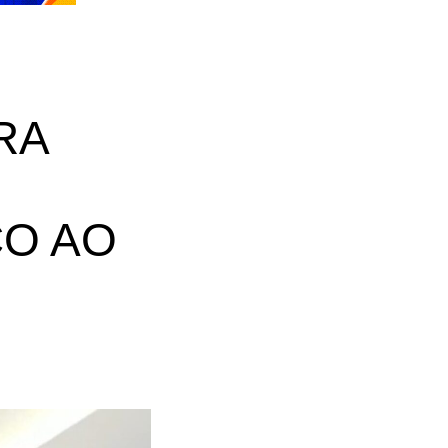
RA
CO AO