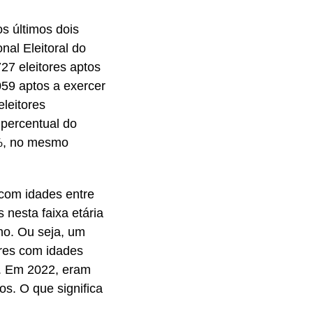
s últimos dois
al Eleitoral do
27 eleitores aptos
059 aptos a exercer
eleitores
 percentual do
6%, no mesmo
 com idades entre
 nesta faixa etária
no. Ou seja, um
res com idades
s. Em 2022, eram
os. O que significa