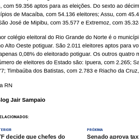
, com 59.356 aptos para as eleições. Do sexto ao décim
ípios de Macaíba, com 54.136 eleitores; Assu, com 45.
São José de Mipibu, com 35.577 e Extremoz, com 35.324
or colégio eleitoral do Rio Grande do Norte é o municíp
no Alto Oeste potiguar. São 2.011 eleitores aptos para 
 apenas 0,08% do eleitorado potiguar. Os outros quatro 
mero de eleitores do Estado são: Ipuera, com 2.265; S
7; Timbaúba dos Batistas, com 2.783 e Riacho da Cruz
ra RN
Blog Jair Sampaio
ELACIONADOS:
TERIOR
PRÓXIMA
F decide que chefes do
Senado aprova tax