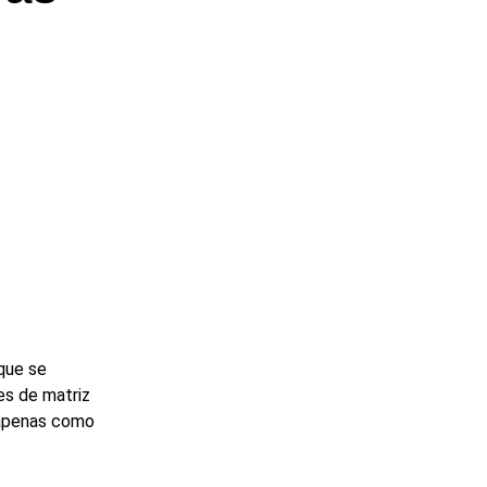
que se
es de matriz
 apenas como