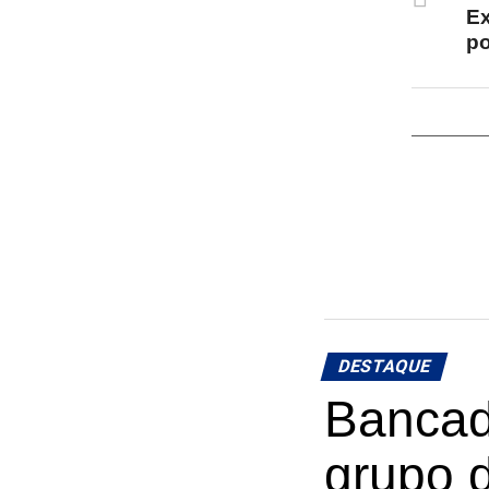
Ex
po
DESTAQUE
Bancad
grupo 