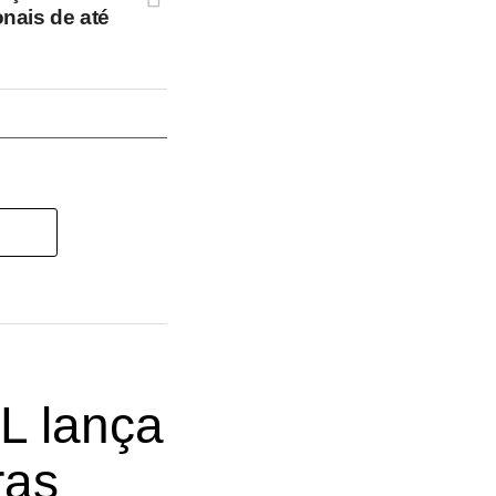
nais de até
L lança
ras