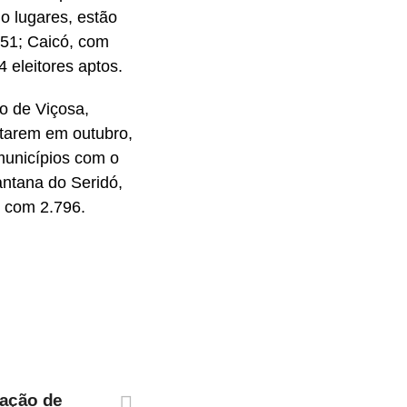
o lugares, estão
451; Caicó, com
 eleitores aptos.
io de Viçosa,
votarem em outubro,
municípios com o
antana do Seridó,
, com 2.796.
ação de