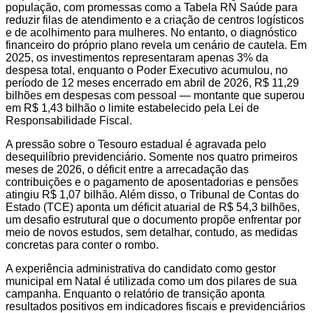
população, com promessas como a Tabela RN Saúde para
reduzir filas de atendimento e a criação de centros logísticos
e de acolhimento para mulheres. No entanto, o diagnóstico
financeiro do próprio plano revela um cenário de cautela. Em
2025, os investimentos representaram apenas 3% da
despesa total, enquanto o Poder Executivo acumulou, no
período de 12 meses encerrado em abril de 2026, R$ 11,29
bilhões em despesas com pessoal — montante que superou
em R$ 1,43 bilhão o limite estabelecido pela Lei de
Responsabilidade Fiscal.
A pressão sobre o Tesouro estadual é agravada pelo
desequilíbrio previdenciário. Somente nos quatro primeiros
meses de 2026, o déficit entre a arrecadação das
contribuições e o pagamento de aposentadorias e pensões
atingiu R$ 1,07 bilhão. Além disso, o Tribunal de Contas do
Estado (TCE) aponta um déficit atuarial de R$ 54,3 bilhões,
um desafio estrutural que o documento propõe enfrentar por
meio de novos estudos, sem detalhar, contudo, as medidas
concretas para conter o rombo.
A experiência administrativa do candidato como gestor
municipal em Natal é utilizada como um dos pilares de sua
campanha. Enquanto o relatório de transição aponta
resultados positivos em indicadores fiscais e previdenciários