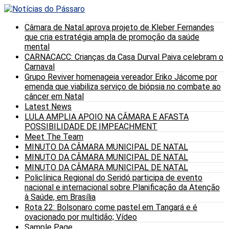
Câmara de Natal aprova projeto de Kleber Fernandes
que cria estratégia ampla de promoção da saúde
mental
CARNACACC: Crianças da Casa Durval Paiva celebram o
Carnaval
Grupo Reviver homenageia vereador Eriko Jácome por
emenda que viabiliza serviço de biópsia no combate ao
câncer em Natal
Latest News
LULA AMPLIA APOIO NA CÂMARA E AFASTA
POSSIBILIDADE DE IMPEACHMENT
Meet The Team
MINUTO DA CÂMARA MUNICIPAL DE NATAL
MINUTO DA CÂMARA MUNICIPAL DE NATAL
MINUTO DA CÂMARA MUNICIPAL DE NATAL
Policlínica Regional do Seridó participa de evento
nacional e internacional sobre Planificação da Atenção
à Saúde, em Brasília
Rota 22: Bolsonaro come pastel em Tangará e é
ovacionado por multidão; Vídeo
Sample Page