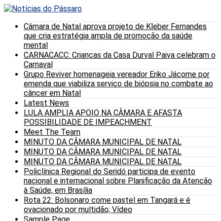
Câmara de Natal aprova projeto de Kleber Fernandes
que cria estratégia ampla de promoção da saúde
mental
CARNACACC: Crianças da Casa Durval Paiva celebram o
Carnaval
Grupo Reviver homenageia vereador Eriko Jácome por
emenda que viabiliza serviço de biópsia no combate ao
câncer em Natal
Latest News
LULA AMPLIA APOIO NA CÂMARA E AFASTA
POSSIBILIDADE DE IMPEACHMENT
Meet The Team
MINUTO DA CÂMARA MUNICIPAL DE NATAL
MINUTO DA CÂMARA MUNICIPAL DE NATAL
MINUTO DA CÂMARA MUNICIPAL DE NATAL
Policlínica Regional do Seridó participa de evento
nacional e internacional sobre Planificação da Atenção
à Saúde, em Brasília
Rota 22: Bolsonaro come pastel em Tangará e é
ovacionado por multidão; Vídeo
Sample Page