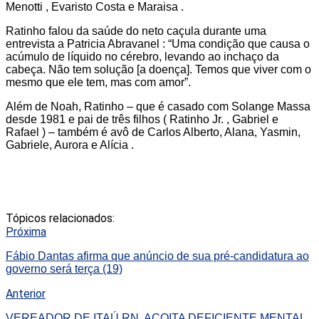
Menotti , Evaristo Costa e Maraisa .
Ratinho falou da saúde do neto caçula durante uma
entrevista a Patricia Abravanel : “Uma condição que causa o
acúmulo de líquido no cérebro, levando ao inchaço da
cabeça. Não tem solução [a doença]. Temos que viver com o
mesmo que ele tem, mas com amor”.
Além de Noah, Ratinho – que é casado com Solange Massa
desde 1981 e pai de três filhos ( Ratinho Jr. , Gabriel e
Rafael ) – também é avô de Carlos Alberto, Alana, Yasmin,
Gabriele, Aurora e Alícia .
Tópicos relacionados:
Próxima
Fábio Dantas afirma que anúncio de sua pré-candidatura ao
governo será terça (19)
Anterior
VEREADOR DE ITAÚ RN, AÇOITA DEFICIENTE MENTAL