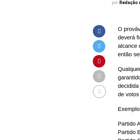
por
Redação 
O prováv
deverá f
alcance 
então se
Qualquer
garantid
decidida
de votos
Exemplo 
Partido 
Partido 