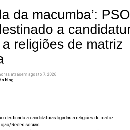
a da macumba’: PSO
destinado a candidatu
 a religiões de matriz
a
horas atrás
em
agosto 7, 2026
do blog
o destinado a candidaturas ligadas a religiões de matriz
ução/Redes sociais