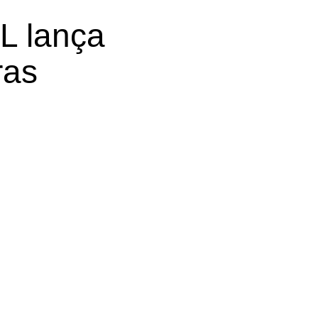
L lança
ras