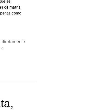
que se
es de matriz
 apenas como
 diretamente
 o
ão tivermos
os sendo
âmara.
ta,