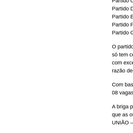
Partido 
Partido 
Partido 
Partido 
Partido 
O partid
só tem c
com exce
razão de
Com base
08 vagas
A briga 
que as o
UNIÃO –