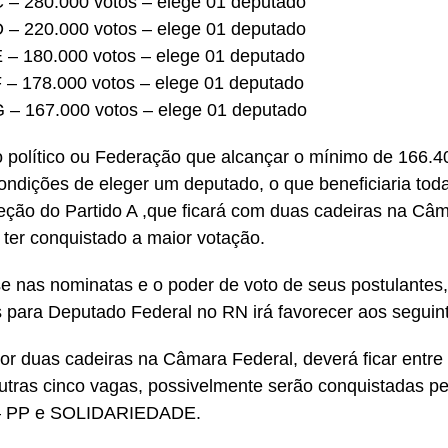
C – 280.000 votos – elege 01 deputado
D – 220.000 votos – elege 01 deputado
E – 180.000 votos – elege 01 deputado
F – 178.000 votos – elege 01 deputado
G – 167.000 votos – elege 01 deputado
o político ou Federação que alcançar o mínimo de 166.4
ondições de eleger um deputado, o que beneficiaria tod
ção do Partido A ,que ficará com duas cadeiras na Câ
 ter conquistado a maior votação.
 nas nominatas e o poder de voto de seus postulantes, 
 para Deputado Federal no RN irá favorecer aos seguint
por duas cadeiras na Câmara Federal, deverá ficar entre
utras cinco vagas, possivelmente serão conquistadas 
 PP e SOLIDARIEDADE.