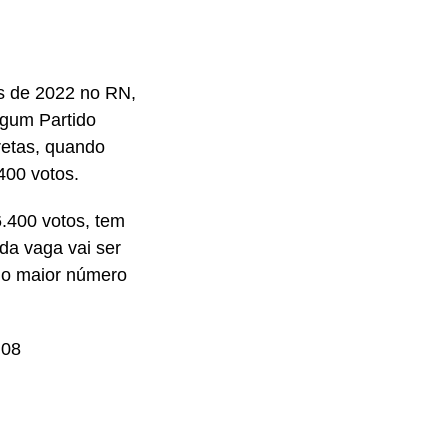
es de 2022 no RN,
lgum Partido
retas, quando
400 votos.
6.400 votos, tem
da vaga vai ser
r o maior número
 08