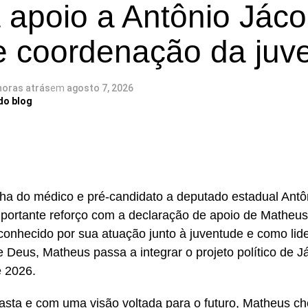
a apoio a Antônio Jác
iúza (DF)
e Nanã (SP)
 coordenação da juv
onseca (PE)
Mendes (BA)
horas atrás
em
agosto 7, 2026
do blog
adete de Oxóssi (BA)
agalhães (RJ)
ser a favor da liberdade religiosa e combate o racismo 
a do médico e pré-candidato a deputado estadual Ant
la, entre seus filiados, há pessoas que se candidatara
ortante reforço com a declaração de apoio de Matheus, 
esta uma iniciativa desenvolvida por esse conjunto de c
onhecido por sua atuação junto à juventude e como lid
 Deus, Matheus passa a integrar o projeto político de
e 2026.
asta e com uma visão voltada para o futuro, Matheus c