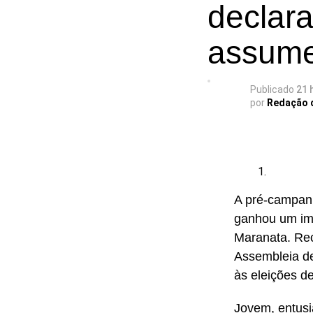
declar
Adriano F
Mãe Su d
assume
Renato F
Wesley 
Publicado
21 
por
Redação 
Mãe Bern
Ariane M
O PSOL afirma 
A pré-campanh
Segundo a sig
ganhou um imp
causa, sendo 
Maranata. Rec
Assembleia de
às eleições d
Jovem, entusi