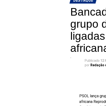
DESTAQUE
Bancad
grupo 
ligadas
african
Publicado
12 
por
Redação 
PSOL lança grup
africana
Reprod