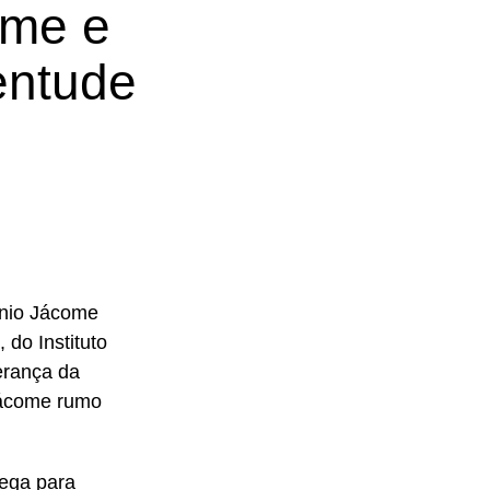
ome e
entude
religioso.
ônio Jácome
m em defesa da
do Instituto
andidatos.
erança da
 Jácome rumo
hega para