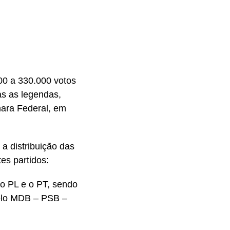
00 a 330.000 votos
as as legendas,
mara Federal, em
a distribuição das
es partidos:
 o PL e o PT, sendo
pelo MDB – PSB –