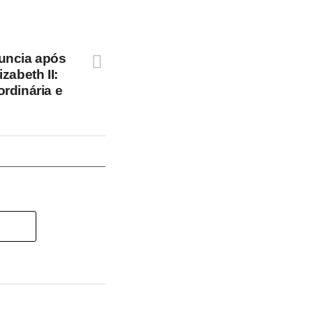
uncia após
zabeth II:
rdinária e