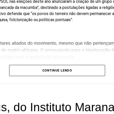
SOL nas eleições deste ano anunciaram a criação de um grupo 
ancada da macumba”, destinado a postulações ligadas a religiõ
etivo defende que “os povos do terreiro não devem permanecer
isa, folclorização ou políticas pontuais”.
tares aliados do movimento, mesmo que não pertençam
 de matriz africana. O pressuposto para a interlocução é
úblico com a agenda da articulação.
 falar melhor por nós do que nós mesmos. Enquanto n
CONTINUE LENDO
e macumbeiras ocupando os parlamentos, continuarem
enas em momentos pontuais”, dizem os candidatos à C
o reúne seis candidatos à Câmara dos Deputados:
, do Instituto Marana