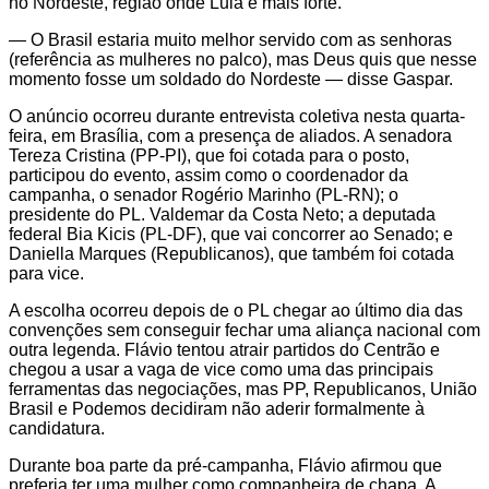
no Nordeste, região onde Lula é mais forte.
— O Brasil estaria muito melhor servido com as senhoras
(referência as mulheres no palco), mas Deus quis que nesse
momento fosse um soldado do Nordeste — disse Gaspar.
O anúncio ocorreu durante entrevista coletiva nesta quarta-
feira, em Brasília, com a presença de aliados. A senadora
Tereza Cristina (PP-PI), que foi cotada para o posto,
participou do evento, assim como o coordenador da
campanha, o senador Rogério Marinho (PL-RN); o
presidente do PL. Valdemar da Costa Neto; a deputada
federal Bia Kicis (PL-DF), que vai concorrer ao Senado; e
Daniella Marques (Republicanos), que também foi cotada
para vice.
A escolha ocorreu depois de o PL chegar ao último dia das
convenções sem conseguir fechar uma aliança nacional com
outra legenda. Flávio tentou atrair partidos do Centrão e
chegou a usar a vaga de vice como uma das principais
ferramentas das negociações, mas PP, Republicanos, União
Brasil e Podemos decidiram não aderir formalmente à
candidatura.
Durante boa parte da pré-campanha, Flávio afirmou que
preferia ter uma mulher como companheira de chapa. A