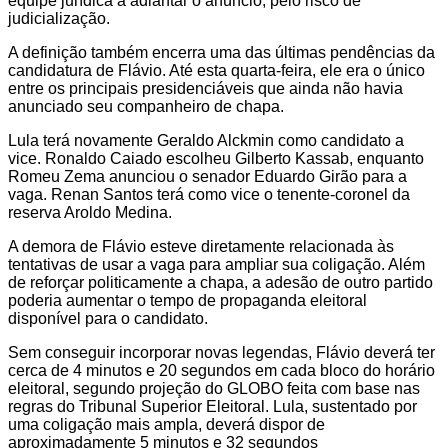
equipe jurídica a adiantar o anúncio, pelo risco de
judicialização.
A definição também encerra uma das últimas pendências da
candidatura de Flávio. Até esta quarta-feira, ele era o único
entre os principais presidenciáveis que ainda não havia
anunciado seu companheiro de chapa.
Lula terá novamente Geraldo Alckmin como candidato a
vice. Ronaldo Caiado escolheu Gilberto Kassab, enquanto
Romeu Zema anunciou o senador Eduardo Girão para a
vaga. Renan Santos terá como vice o tenente-coronel da
reserva Aroldo Medina.
A demora de Flávio esteve diretamente relacionada às
tentativas de usar a vaga para ampliar sua coligação. Além
de reforçar politicamente a chapa, a adesão de outro partido
poderia aumentar o tempo de propaganda eleitoral
disponível para o candidato.
Sem conseguir incorporar novas legendas, Flávio deverá ter
cerca de 4 minutos e 20 segundos em cada bloco do horário
eleitoral, segundo projeção do GLOBO feita com base nas
regras do Tribunal Superior Eleitoral. Lula, sustentado por
uma coligação mais ampla, deverá dispor de
aproximadamente 5 minutos e 32 segundos