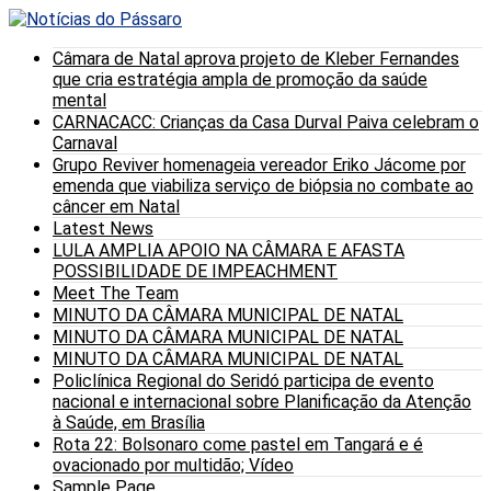
Câmara de Natal aprova projeto de Kleber Fernandes
que cria estratégia ampla de promoção da saúde
mental
CARNACACC: Crianças da Casa Durval Paiva celebram o
Carnaval
Grupo Reviver homenageia vereador Eriko Jácome por
emenda que viabiliza serviço de biópsia no combate ao
câncer em Natal
Latest News
LULA AMPLIA APOIO NA CÂMARA E AFASTA
POSSIBILIDADE DE IMPEACHMENT
Meet The Team
MINUTO DA CÂMARA MUNICIPAL DE NATAL
MINUTO DA CÂMARA MUNICIPAL DE NATAL
MINUTO DA CÂMARA MUNICIPAL DE NATAL
Policlínica Regional do Seridó participa de evento
nacional e internacional sobre Planificação da Atenção
à Saúde, em Brasília
Rota 22: Bolsonaro come pastel em Tangará e é
ovacionado por multidão; Vídeo
Sample Page