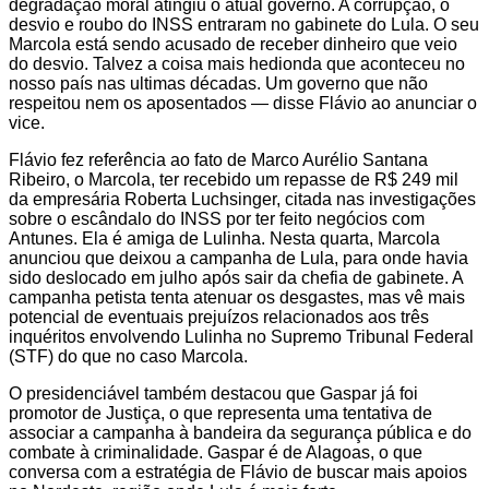
degradação moral atingiu o atual governo. A corrupção, o
desvio e roubo do INSS entraram no gabinete do Lula. O seu
Marcola está sendo acusado de receber dinheiro que veio
do desvio. Talvez a coisa mais hedionda que aconteceu no
nosso país nas ultimas décadas. Um governo que não
respeitou nem os aposentados — disse Flávio ao anunciar o
vice.
Flávio fez referência ao fato de Marco Aurélio Santana
Ribeiro, o Marcola, ter recebido um repasse de R$ 249 mil
da empresária Roberta Luchsinger, citada nas investigações
sobre o escândalo do INSS por ter feito negócios com
Antunes. Ela é amiga de Lulinha. Nesta quarta, Marcola
anunciou que deixou a campanha de Lula, para onde havia
sido deslocado em julho após sair da chefia de gabinete. A
campanha petista tenta atenuar os desgastes, mas vê mais
potencial de eventuais prejuízos relacionados aos três
inquéritos envolvendo Lulinha no Supremo Tribunal Federal
(STF) do que no caso Marcola.
O presidenciável também destacou que Gaspar já foi
promotor de Justiça, o que representa uma tentativa de
associar a campanha à bandeira da segurança pública e do
combate à criminalidade. Gaspar é de Alagoas, o que
conversa com a estratégia de Flávio de buscar mais apoios