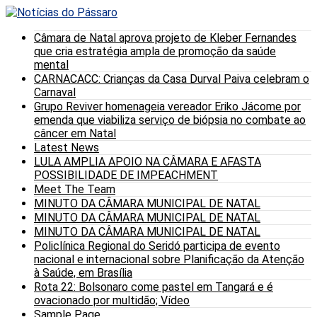
Câmara de Natal aprova projeto de Kleber Fernandes
que cria estratégia ampla de promoção da saúde
mental
CARNACACC: Crianças da Casa Durval Paiva celebram o
Carnaval
Grupo Reviver homenageia vereador Eriko Jácome por
emenda que viabiliza serviço de biópsia no combate ao
câncer em Natal
Latest News
LULA AMPLIA APOIO NA CÂMARA E AFASTA
POSSIBILIDADE DE IMPEACHMENT
Meet The Team
MINUTO DA CÂMARA MUNICIPAL DE NATAL
MINUTO DA CÂMARA MUNICIPAL DE NATAL
MINUTO DA CÂMARA MUNICIPAL DE NATAL
Policlínica Regional do Seridó participa de evento
nacional e internacional sobre Planificação da Atenção
à Saúde, em Brasília
Rota 22: Bolsonaro come pastel em Tangará e é
ovacionado por multidão; Vídeo
Sample Page