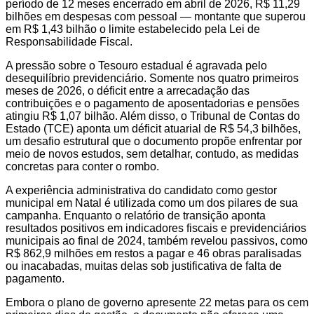
período de 12 meses encerrado em abril de 2026, R$ 11,29
bilhões em despesas com pessoal — montante que superou
em R$ 1,43 bilhão o limite estabelecido pela Lei de
Responsabilidade Fiscal.
A pressão sobre o Tesouro estadual é agravada pelo
desequilíbrio previdenciário. Somente nos quatro primeiros
meses de 2026, o déficit entre a arrecadação das
contribuições e o pagamento de aposentadorias e pensões
atingiu R$ 1,07 bilhão. Além disso, o Tribunal de Contas do
Estado (TCE) aponta um déficit atuarial de R$ 54,3 bilhões,
um desafio estrutural que o documento propõe enfrentar por
meio de novos estudos, sem detalhar, contudo, as medidas
concretas para conter o rombo.
A experiência administrativa do candidato como gestor
municipal em Natal é utilizada como um dos pilares de sua
campanha. Enquanto o relatório de transição aponta
resultados positivos em indicadores fiscais e previdenciários
municipais ao final de 2024, também revelou passivos, como
R$ 862,9 milhões em restos a pagar e 46 obras paralisadas
ou inacabadas, muitas delas sob justificativa de falta de
pagamento.
Embora o plano de governo apresente 22 metas para os cem