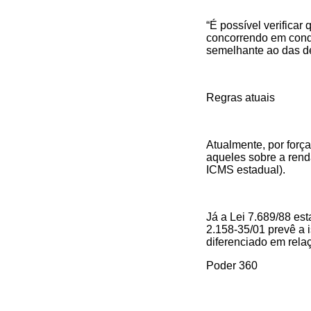
“É possível verifica
concorrendo em condi
semelhante ao das de
Regras atuais
Atualmente, por forç
aqueles sobre a renda
ICMS estadual).
Já a Lei 7.689/88 es
2.158-35/01 prevê a i
diferenciado em rela
Poder 360