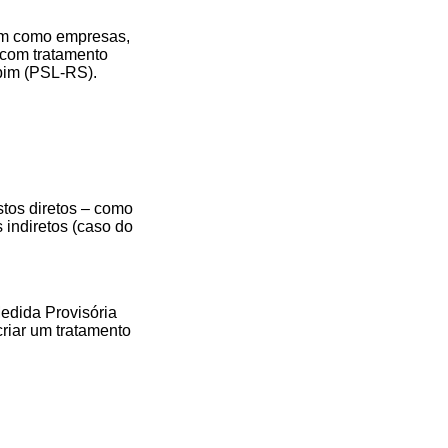
onam como empresas,
 com tratamento
spim (PSL-RS).
stos diretos – como
 indiretos (caso do
Medida Provisória
criar um tratamento