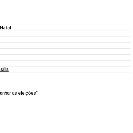
 Natal
sília
anhar as eleições”