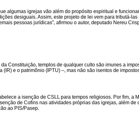
r que algumas igrejas vão além do propósito espiritual e funci
ções desiguais. Assim, este projeto de lei vem para tributá-las
mais pessoas jurídicas”, afirmou o autor, deputado Nereu Cri
a da Constituição, templos de qualquer culto são imunes a impo
 (IR) e o patrimônio (IPTU) –, mas não são isentos de impostos
tabelece a isenção de CSLL para tempos religiosos. Por fim, a 
senção de Cofins nas atividades próprias das igrejas, além de 
ção ao PIS/Pasep.