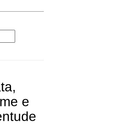
ta,
ome e
entude