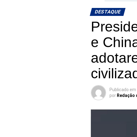
DESTAQUE
Preside
e Chin
adotar
civiliz
Publicado em
por
Redação 