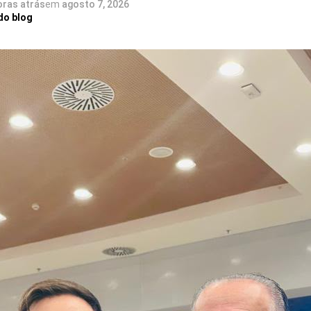
oras atrás
em
agosto 7, 2026
do blog