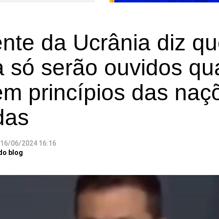
nte da Ucrânia diz qu
a só serão ouvidos q
em princípios das naç
adas
16/06/2024 16:16
do blog