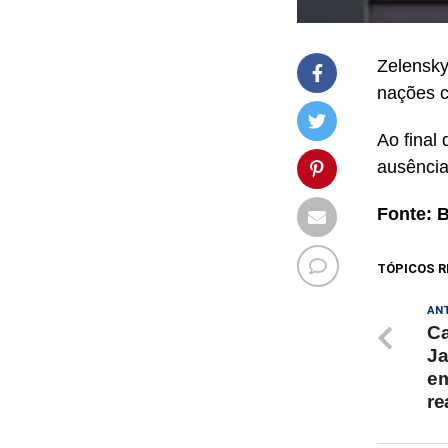
Zelensky
nações ci
Ao final
ausência
Fonte: 
TÓPICOS R
AN
C
Ja
em
re