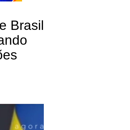
e Brasil
uando
ões