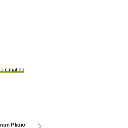
lo canal do
aram Plano