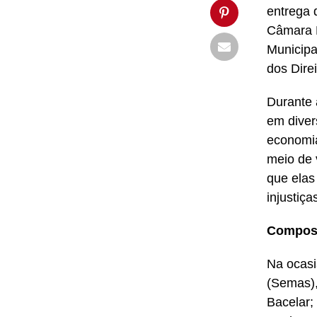
entrega d
Câmara M
Municipa
dos Dire
Durante 
em diver
economia
meio de 
que elas
injustiça
Compos
Na ocasi
(Semas),
Bacelar;