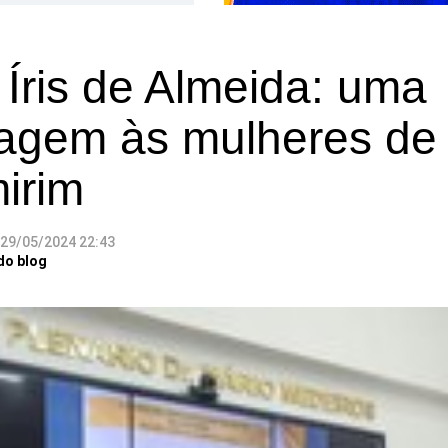
Íris de Almeida: uma
gem às mulheres de
irim
29/05/2024 22:43
do blog