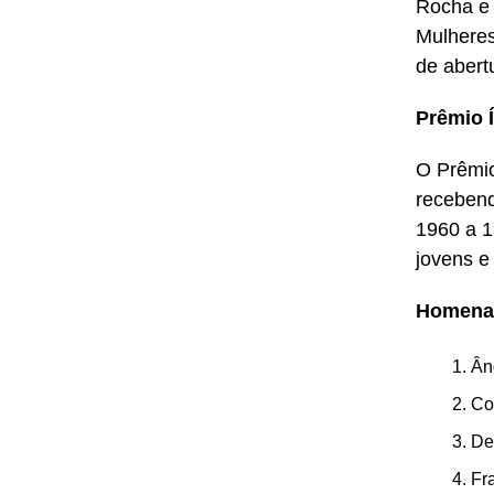
Rocha e 
Mulheres
de abert
Prêmio Í
O Prêmio
recebend
1960 a 1
jovens e
Homena
Ân
Co
De
Fr