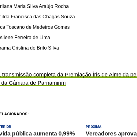
rliana Maria Silva Araújo Rocha
acilda Francisca das Chagas Souza
lca Toscano de Medeiros Gomes
silene Ferreira de Lima
rama Cristina de Brito Silva
a transmissão completa da Premiação Íris de Almeida pe
 da Câmara de Parnamirim
ELACIONADOS:
TERIOR
PRÓXIMA
vida pública aumenta 0,99%
Vereadores aprov