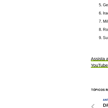
Ge
Ir
Mi
Ro
Su
Assista 
YouTube
TÓPICOS R
AN
Dí