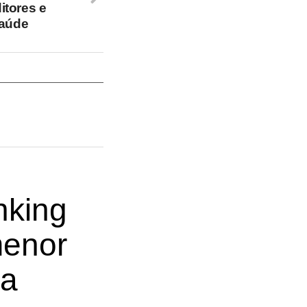
itores e
Saúde
nking
menor
ia