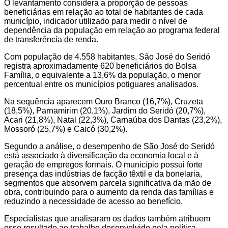
O levantamento considera a proporção de pessoas
beneficiárias em relação ao total de habitantes de cada
município, indicador utilizado para medir o nível de
dependência da população em relação ao programa federal
de transferência de renda.
Com população de 4.558 habitantes, São José do Seridó
registra aproximadamente 620 beneficiários do Bolsa
Família, o equivalente a 13,6% da população, o menor
percentual entre os municípios potiguares analisados.
Na sequência aparecem Ouro Branco (16,7%), Cruzeta
(18,5%), Parnamirim (20,1%), Jardim do Seridó (20,7%),
Acari (21,8%), Natal (22,3%), Carnaúba dos Dantas (23,2%),
Mossoró (25,7%) e Caicó (30,2%).
Segundo a análise, o desempenho de São José do Seridó
está associado à diversificação da economia local e à
geração de empregos formais. O município possui forte
presença das indústrias de facção têxtil e da bonelaria,
segmentos que absorvem parcela significativa da mão de
obra, contribuindo para o aumento da renda das famílias e
reduzindo a necessidade de acesso ao benefício.
Especialistas que analisaram os dados também atribuem
esse resultado ao trabalho desenvolvido pela política