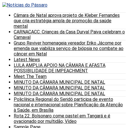
Câmara de Natal aprova projeto de Kleber Fernandes
que cria estratégia ampla de promoção da saúde
mental
CARNACACC: Crianças da Casa Durval Paiva celebram o
Carnaval
Grupo Reviver homenageia vereador Eriko Jácome por
emenda que viabiliza serviço de biópsia no combate ao
câncer em Natal
Latest News
LULA AMPLIA APOIO NA CÂMARA E AFASTA
POSSIBILIDADE DE IMPEACHMENT
Meet The Team
MINUTO DA CÂMARA MUNICIPAL DE NATAL
MINUTO DA CÂMARA MUNICIPAL DE NATAL
MINUTO DA CÂMARA MUNICIPAL DE NATAL
Policlínica Regional do Seridó participa de evento
nacional e internacional sobre Planificação da Atenção
à Saúde, em Brasília
Rota 22: Bolsonaro come pastel em Tangará e é
ovacionado por multidão; Vídeo
Sample Page