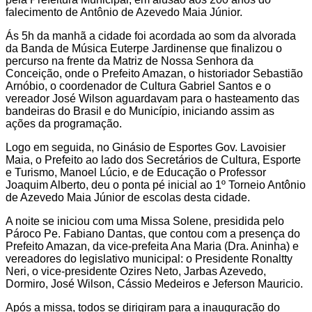
falecimento de Antônio de Azevedo Maia Júnior.
Ás 5h da manhã a cidade foi acordada ao som da alvorada
da Banda de Música Euterpe Jardinense que finalizou o
percurso na frente da Matriz de Nossa Senhora da
Conceição, onde o Prefeito Amazan, o historiador Sebastião
Arnóbio, o coordenador de Cultura Gabriel Santos e o
vereador José Wilson aguardavam para o hasteamento das
bandeiras do Brasil e do Município, iniciando assim as
ações da programação.
Logo em seguida, no Ginásio de Esportes Gov. Lavoisier
Maia, o Prefeito ao lado dos Secretários de Cultura, Esporte
e Turismo, Manoel Lúcio, e de Educação o Professor
Joaquim Alberto, deu o ponta pé inicial ao 1º Torneio Antônio
de Azevedo Maia Júnior de escolas desta cidade.
A noite se iniciou com uma Missa Solene, presidida pelo
Pároco Pe. Fabiano Dantas, que contou com a presença do
Prefeito Amazan, da vice-prefeita Ana Maria (Dra. Aninha) e
vereadores do legislativo municipal: o Presidente Ronaltty
Neri, o vice-presidente Ozires Neto, Jarbas Azevedo,
Dormiro, José Wilson, Cássio Medeiros e Jeferson Mauricio.
Após a missa, todos se dirigiram para a inauguração do