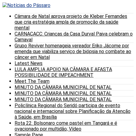
Câmara de Natal aprova projeto de Kleber Fernandes
que cria estratégia ampla de promoção da saúde
mental
CARNACACC: Crianças da Casa Durval Paiva celebram o
Carnaval
Grupo Reviver homenageia vereador Eriko Jácome por
emenda que viabiliza serviço de biópsia no combate ao
câncer em Natal
Latest News
LULA AMPLIA APOIO NA CÂMARA E AFASTA
POSSIBILIDADE DE IMPEACHMENT
Meet The Team
MINUTO DA CÂMARA MUNICIPAL DE NATAL
MINUTO DA CÂMARA MUNICIPAL DE NATAL
MINUTO DA CÂMARA MUNICIPAL DE NATAL
Policlínica Regional do Seridó participa de evento
nacional e internacional sobre Planificação da Atenção
à Saúde, em Brasília
Rota 22: Bolsonaro come pastel em Tangará e é
ovacionado por multidão; Vídeo
Sample Page