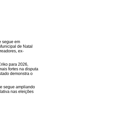
te segue em
Municipal de Natal
readores, ex-
Eriko para 2026,
is fortes na disputa
stado demonstra o
me segue ampliando
ativa nas eleições