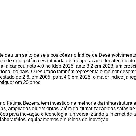
te deu um salto de seis posições no Índice de Desenvolvimen
ado de uma política estruturada de recuperação e fortalecimento
ual alcançou nota 4,0 no Ideb 2025, ante 3,2 em 2023, um cres
ional do país. O resultado também representa o melhor desem
 estado de 2,6, em 2005, para 4,0 em 2025, o maior índice já re
otiguar em 20 anos.
o Fátima Bezerra tem investido na melhoria da infraestrutura e
as, ampliadas ou em obras, além da climatização das salas d
ões para inovação e tecnologia, universalizando a internet de a
laboratórios, equipamentos e núcleos de inovação.