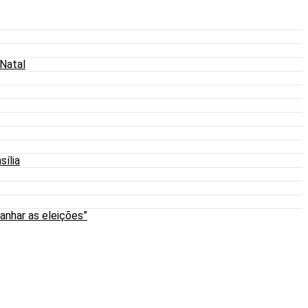
 Natal
sília
anhar as eleições”