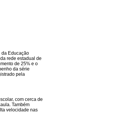
to da Educação
 da rede estadual de
cimento de 25% e o
penho da série
gistrado pela
scolar, com cerca de
e aula. Também
lta velocidade nas