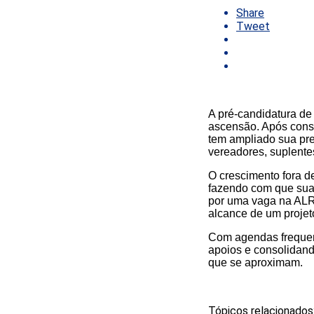
Share
Tweet
A pré-candidatura d
ascensão. Após conso
tem ampliado sua pre
vereadores, suplentes
O crescimento fora de
fazendo com que sua 
por uma vaga na ALRN
alcance de um proje
Com agendas frequen
apoios e consolidand
que se aproximam.
Tópicos relacionados