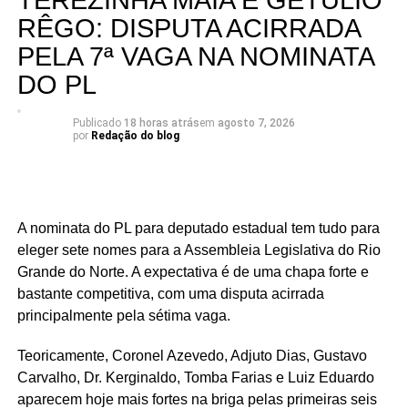
TEREZINHA MAIA E GETÚLIO
dependendo de um desempenho acima do esperado, a
RÊGO: DISPUTA ACIRRADA
briga interna do União Progressista promete ser uma das
mais interessantes da eleição para a Assembleia
PELA 7ª VAGA NA NOMINATA
Legislativa em 2026.
DO PL
Publicado
18 horas atrás
em
agosto 7, 2026
por
Redação do blog
A nominata do PL para deputado estadual tem tudo para
eleger sete nomes para a Assembleia Legislativa do Rio
Grande do Norte. A expectativa é de uma chapa forte e
bastante competitiva, com uma disputa acirrada
principalmente pela sétima vaga.
Teoricamente, Coronel Azevedo, Adjuto Dias, Gustavo
Carvalho, Dr. Kerginaldo, Tomba Farias e Luiz Eduardo
aparecem hoje mais fortes na briga pelas primeiras seis