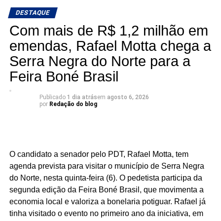
percentual entre os municípios potiguares analisados.
DESTAQUE
Com mais de R$ 1,2 milhão em
Na sequência aparecem Ouro Branco (16,7%), Cruzeta
(18,5%), Parnamirim (20,1%), Jardim do Seridó (20,7%),
emendas, Rafael Motta chega a
Acari (21,8%), Natal (22,3%), Carnaúba dos Dantas
Serra Negra do Norte para a
(23,2%), Mossoró (25,7%) e Caicó (30,2%).
Feira Boné Brasil
Segundo a análise, o desempenho de São José do
Seridó está associado à diversificação da economia local
Publicado
1 dia atrás
em
agosto 6, 2026
por
Redação do blog
e à geração de empregos formais. O município possui
forte presença das indústrias de facção têxtil e da
bonelaria, segmentos que absorvem parcela significativa
da mão de obra, contribuindo para o aumento da renda
O candidato a senador pelo PDT, Rafael Motta, tem
das famílias e reduzindo a necessidade de acesso ao
agenda prevista para visitar o município de Serra Negra
benefício.
do Norte, nesta quinta-feira (6). O pedetista participa da
segunda edição da Feira Boné Brasil, que movimenta a
Especialistas que analisaram os dados também atribuem
economia local e valoriza a bonelaria potiguar. Rafael já
esse resultado ao trabalho desenvolvido pela política
tinha visitado o evento no primeiro ano da iniciativa, em
municipal de assistência social. Na avaliação deles, a