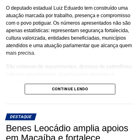
O deputado estadual Luiz Eduardo tem construído uma
atuação marcada por trabalho, presença e compromisso
com o povo potiguar. Os números apresentados não são
apenas estatísticas: representam segurança fortalecida,
cultura valorizada, entidades beneficiadas, municípios
atendidos e uma atuação parlamentar que alcança quem
mais precisa.
São centenas de requerimentos, dezenas de patrimônios
culturais reconhecidos, organizações apoiadas e
investimentos que chegam aos municípios por meio de
emendas parlamentares. Um trabalho que demonstra que
CONTINUE LENDO
fazer política é transformar demandas em soluções.
Mais do que discursos, Luiz Eduardo tem apresentado
DESTAQUE
ações concretas e resultados que reforçam seu
compromisso com o desenvolvimento do Rio Grande do
Benes Leocádio amplia apoios
Norte. Um mandato presente, atuante e comprometido em
em Macaíba e fortalece