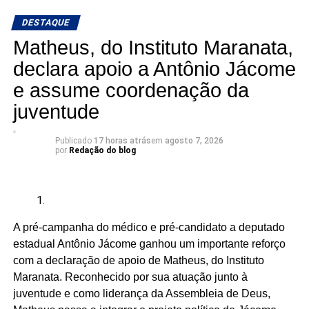
Enquanto não tivermos macumbeiros e macumbeiras
DESTAQUE
ocupando os parlamentos, continuaremos sendo
lembrados apenas em momentos pontuais”, dizem os
Matheus, do Instituto Maranata,
candidatos à Câmara.
declara apoio a Antônio Jácome
e assume coordenação da
A articulação reúne seis candidatos à Câmara dos
Deputados:
juventude
Publicado
17 horas atrás
em
agosto 7, 2026
por
Redação do blog
Adriano Fiúza (DF)
Mãe Su de Nanã (SP)
Renato Fonseca (PE)
A pré-campanha do médico e pré-candidato a deputado
Wesley Mendes (BA)
estadual Antônio Jácome ganhou um importante reforço
com a declaração de apoio de Matheus, do Instituto
Mãe Bernadete de Oxóssi (BA)
Maranata. Reconhecido por sua atuação junto à
Ariane Magalhães (RJ)
juventude e como liderança da Assembleia de Deus,