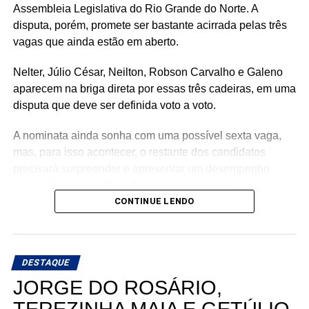
Assembleia Legislativa do Rio Grande do Norte. A
disputa, porém, promete ser bastante acirrada pelas três
vagas que ainda estão em aberto.
Nelter, Júlio César, Neilton, Robson Carvalho e Galeno
aparecem na briga direta por essas três cadeiras, em uma
disputa que deve ser definida voto a voto.
A nominata ainda sonha com uma possível sexta vaga,
mas, para isso acontecer, o restante dos candidatos
precisará surpreender e apresentar um desempenho
acima das expectativas durante a campanha.
CONTINUE LENDO
Teoricamente, Kleber Rodrigues e Cinthia, esposa de
Allyson Bezerra, pré-candidato ao Governo do Estado,
aparecem como os nomes mais fortes para liderar a
DESTAQUE
votação dentro da nominata.
JORGE DO ROSÁRIO,
Com cinco cadeiras consideradas viáveis e uma sexta