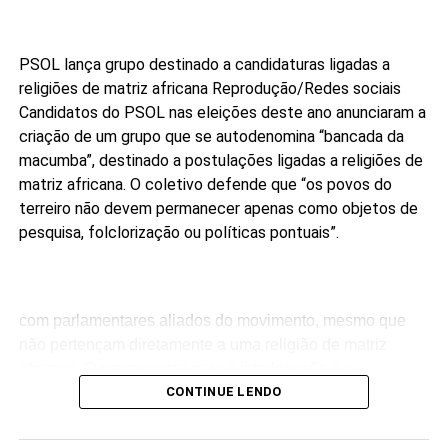
PSOL lança grupo destinado a candidaturas ligadas a
religiões de matriz africana
Reprodução/Redes sociais
Candidatos do PSOL nas eleições deste ano anunciaram a
criação de um grupo que se autodenomina “bancada da
macumba”, destinado a postulações ligadas a religiões de
matriz africana. O coletivo defende que “os povos do
terreiro não devem permanecer apenas como objetos de
pesquisa, folclorização ou políticas pontuais”.
com parlamentares aliados do movimento, mesmo que
não pertençam diretamente a uma religião de matriz
africana. O pressuposto para a interlocução é o
compromisso público com a agenda da articulação.
CONTINUE LENDO
“Ninguém pode falar melhor por nós do que nós mesmos.