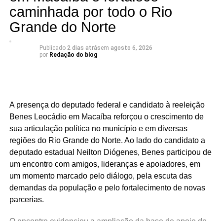
fazer a diferença na vida dos potiguares.
caminhada por todo o Rio
KALLYANNO MOTA Emilson Santos Luiz Eduardo
Grande do Norte
Há mandatos que passam. E há mandatos que deixam
Publicado
2 dias atrás
em
agosto 6, 2026
por
Redação do blog
resultados.
O deputado estadual Luiz Eduardo tem construído uma
atuação marcada por trabalho, presença e compromisso
com o povo potiguar. Os números apresentados não são
A presença do deputado federal e candidato à reeleição
apenas estatísticas: representam segurança fortalecida,
Benes Leocádio em Macaíba reforçou o crescimento de
cultura valorizada, entidades beneficiadas, municípios
sua articulação política no município e em diversas
atendidos e uma atuação parlamentar que alcança quem
regiões do Rio Grande do Norte. Ao lado do candidato a
mais precisa.
deputado estadual Neilton Diógenes, Benes participou de
um encontro com amigos, lideranças e apoiadores, em
São centenas de requerimentos, dezenas de patrimônios
um momento marcado pelo diálogo, pela escuta das
culturais reconhecidos, organizações apoiadas e
demandas da população e pelo fortalecimento de novas
investimentos que chegam aos municípios por meio de
parcerias.
emendas parlamentares. Um trabalho que demonstra que
fazer política é transformar demandas em soluções.