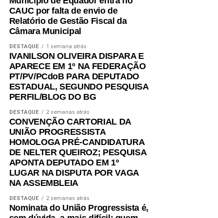
Município de Equador entra no
CAUC por falta de envio de
Relatório de Gestão Fiscal da
Câmara Municipal
DESTAQUE
1 semana atrás
IVANILSON OLIVEIRA DISPARA E
APARECE EM 1º NA FEDERAÇÃO
PT/PV/PCdoB PARA DEPUTADO
ESTADUAL, SEGUNDO PESQUISA
PERFIL/BLOG DO BG
DESTAQUE
2 semanas atrás
CONVENÇÃO CARTORIAL DA
UNIÃO PROGRESSISTA
HOMOLOGA PRÉ-CANDIDATURA
DE NELTER QUEIROZ; PESQUISA
APONTA DEPUTADO EM 1º
LUGAR NA DISPUTA POR VAGA
NA ASSEMBLEIA
DESTAQUE
2 semanas atrás
Nominata do União Progressista é,