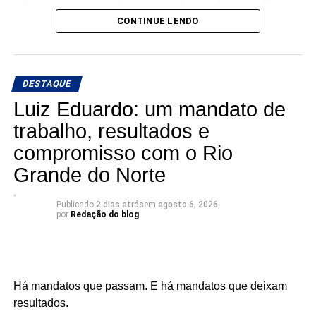
influencia os rumos de Assú, do Vale do Açu e do Rio
Grande do Norte.
CONTINUE LENDO
🎙️ O rádio ganha um novo espaço para o debate, a
informação e a credibilidade.
DESTAQUE
Conexão com Alex Silva: onde a notícia ganha voz e os
Luiz Eduardo: um mandato de
bastidores viram informação.
trabalho, resultados e
compromisso com o Rio
📅 Estreia: 7 de agosto
📻 104 FM do Assú
Grande do Norte
🕢 Toda sexta-feira, das 7h30 às 8h30 da manhã.
Publicado
2 dias atrás
em
agosto 6, 2026
por
Redação do blog
Há mandatos que passam. E há mandatos que deixam
resultados.