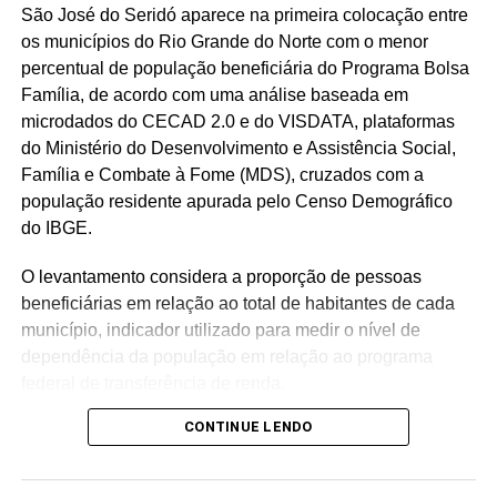
São José do Seridó aparece na primeira colocação entre
os municípios do Rio Grande do Norte com o menor
percentual de população beneficiária do Programa Bolsa
Família, de acordo com uma análise baseada em
microdados do CECAD 2.0 e do VISDATA, plataformas
do Ministério do Desenvolvimento e Assistência Social,
Família e Combate à Fome (MDS), cruzados com a
população residente apurada pelo Censo Demográfico
do IBGE.
O levantamento considera a proporção de pessoas
beneficiárias em relação ao total de habitantes de cada
município, indicador utilizado para medir o nível de
dependência da população em relação ao programa
federal de transferência de renda.
CONTINUE LENDO
Com população de 4.558 habitantes, São José do Seridó
registra aproximadamente 620 beneficiários do Bolsa
Família, o equivalente a 13,6% da população, o menor