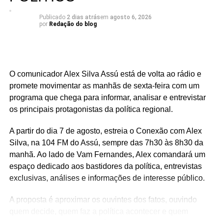
com as pessoas, acima de qualquer disputa partidária”,
pontua Rafael.
Publicado
2 dias atrás
em
agosto 6, 2026
por
Redação do blog
Serra Negra é um dos municípios que integram um
conjunto de investimentos que ultrapassa R$ 25 milhões
destinados à região do Seridó, contemplando áreas como
saúde, infraestrutura, educação, esporte e cultura. Ao
O comunicador Alex Silva Assú está de volta ao rádio e
longo do mandato, Rafael também levou recursos para
promete movimentar as manhãs de sexta-feira com um
municípios de todas as regiões do Rio Grande do Norte,
programa que chega para informar, analisar e entrevistar
consolidando uma atuação parlamentar marcada pela
os principais protagonistas da política regional.
presença nos municípios e por investimentos que
A partir do dia 7 de agosto, estreia o Conexão com Alex
continuam gerando benefícios para a população.
Silva, na 104 FM do Assú, sempre das 7h30 às 8h30 da
manhã. Ao lado de Vam Fernandes, Alex comandará um
espaço dedicado aos bastidores da política, entrevistas
exclusivas, análises e informações de interesse público.
A proposta é aproximar os ouvintes dos fatos, ouvindo
quem decide, quem faz a política acontecer e quem