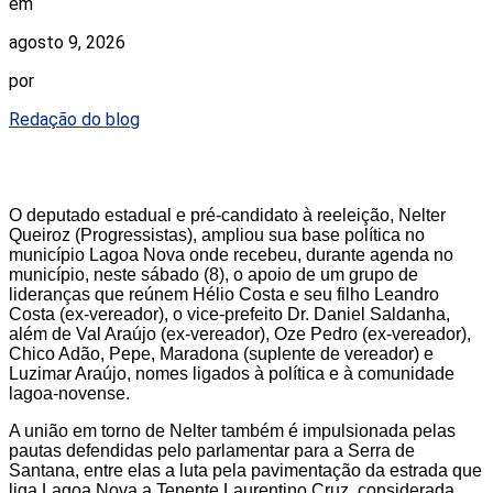
em
agosto 9, 2026
por
Redação do blog
O deputado estadual e pré-candidato à reeleição, Nelter
Queiroz (Progressistas), ampliou sua base política no
município Lagoa Nova onde recebeu, durante agenda no
município, neste sábado (8), o apoio de um grupo de
lideranças que reúnem Hélio Costa e seu filho Leandro
Costa (ex-vereador), o vice-prefeito Dr. Daniel Saldanha,
além de Val Araújo (ex-vereador), Oze Pedro (ex-vereador),
Chico Adão, Pepe, Maradona (suplente de vereador) e
Luzimar Araújo, nomes ligados à política e à comunidade
lagoa-novense.
A união em torno de Nelter também é impulsionada pelas
pautas defendidas pelo parlamentar para a Serra de
Santana, entre elas a luta pela pavimentação da estrada que
liga Lagoa Nova a Tenente Laurentino Cruz, considerada