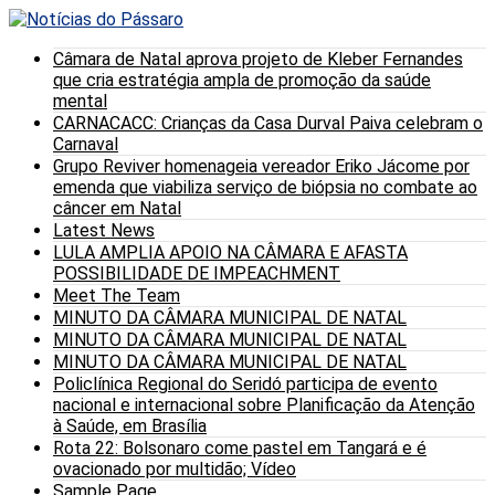
Câmara de Natal aprova projeto de Kleber Fernandes
que cria estratégia ampla de promoção da saúde
mental
CARNACACC: Crianças da Casa Durval Paiva celebram o
Carnaval
Grupo Reviver homenageia vereador Eriko Jácome por
emenda que viabiliza serviço de biópsia no combate ao
câncer em Natal
Latest News
LULA AMPLIA APOIO NA CÂMARA E AFASTA
POSSIBILIDADE DE IMPEACHMENT
Meet The Team
MINUTO DA CÂMARA MUNICIPAL DE NATAL
MINUTO DA CÂMARA MUNICIPAL DE NATAL
MINUTO DA CÂMARA MUNICIPAL DE NATAL
Policlínica Regional do Seridó participa de evento
nacional e internacional sobre Planificação da Atenção
à Saúde, em Brasília
Rota 22: Bolsonaro come pastel em Tangará e é
ovacionado por multidão; Vídeo
Sample Page