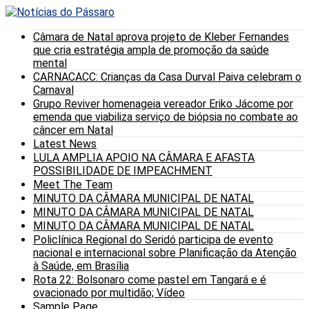
Câmara de Natal aprova projeto de Kleber Fernandes
que cria estratégia ampla de promoção da saúde
mental
CARNACACC: Crianças da Casa Durval Paiva celebram o
Carnaval
Grupo Reviver homenageia vereador Eriko Jácome por
emenda que viabiliza serviço de biópsia no combate ao
câncer em Natal
Latest News
LULA AMPLIA APOIO NA CÂMARA E AFASTA
POSSIBILIDADE DE IMPEACHMENT
Meet The Team
MINUTO DA CÂMARA MUNICIPAL DE NATAL
MINUTO DA CÂMARA MUNICIPAL DE NATAL
MINUTO DA CÂMARA MUNICIPAL DE NATAL
Policlínica Regional do Seridó participa de evento
nacional e internacional sobre Planificação da Atenção
à Saúde, em Brasília
Rota 22: Bolsonaro come pastel em Tangará e é
ovacionado por multidão; Vídeo
Sample Page