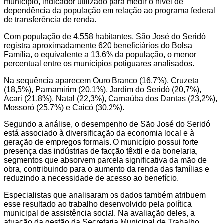
município, indicador utilizado para medir o nível de
dependência da população em relação ao programa federal
de transferência de renda.
Com população de 4.558 habitantes, São José do Seridó
registra aproximadamente 620 beneficiários do Bolsa
Família, o equivalente a 13,6% da população, o menor
percentual entre os municípios potiguares analisados.
Na sequência aparecem Ouro Branco (16,7%), Cruzeta
(18,5%), Parnamirim (20,1%), Jardim do Seridó (20,7%),
Acari (21,8%), Natal (22,3%), Carnaúba dos Dantas (23,2%),
Mossoró (25,7%) e Caicó (30,2%).
Segundo a análise, o desempenho de São José do Seridó
está associado à diversificação da economia local e à
geração de empregos formais. O município possui forte
presença das indústrias de facção têxtil e da bonelaria,
segmentos que absorvem parcela significativa da mão de
obra, contribuindo para o aumento da renda das famílias e
reduzindo a necessidade de acesso ao benefício.
Especialistas que analisaram os dados também atribuem
esse resultado ao trabalho desenvolvido pela política
municipal de assistência social. Na avaliação deles, a
atuação da gestão da Secretaria Municipal de Trabalho,