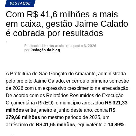
DESTAQUE
durante a caminhada rumo ao 10º mandato.
Com R$ 41,6 milhões a mais
em caixa, gestão Jaime Calado
“Recebo esse resultado com muita humildade e,
principalmente, como combustível para continuar
é cobrada por resultados
trabalhando. Pesquisa é um retrato de um
momento, mas o que realmente importa é
Publicado
4 horas atrás
em
agosto 8, 2026
continuar presente nos municípios, ouvindo as
por
Redação do blog
pessoas e buscando soluções para as demandas
do nosso Estado. Vamos seguir trabalhando e
conversando com o povo para construir essa
A Prefeitura de São Gonçalo do Amarante, administrada
caminhada rumo ao nosso 10º mandato”, afirmou
pelo prefeito Jaime Calado, encerrou o primeiro semestre
Nelter.
de 2026 com um expressivo crescimento na arrecadação.
De acordo com os Relatórios Resumidos de Execução
Orçamentária (RREO), o município arrecadou
R$ 321,33
milhões
entre janeiro e junho deste ano, contra
R$
279,68 milhões
no mesmo período de 2025, um
acréscimo de
R$ 41,65 milhões
, equivalente a
14,89%
.