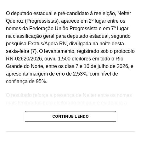
O deputado estadual e pré-candidato à reeleição, Nelter
Queiroz (Progressistas), aparece em 2º lugar entre os
nomes da Federação União Progressista e em 7º lugar
na classificação geral para deputado estadual, segundo
pesquisa Exatus/Agora RN, divulgada na noite desta
sexta-feira (7). O levantamento, registrado sob o protocolo
RN-02620/2026, ouviu 1.500 eleitores em todo o Rio
Grande do Norte, entre os dias 7 e 10 de julho de 2026, e
apresenta margem de erro de 2,53%, com nível de
confiança de 95%.
O resultado reforça a presença de Nelter entre os nomes
mais lembrados pelo eleitorado potiguar e evidencia a
competitividade de sua pré-candidatura à reeleição para
CONTINUE LENDO
a Assembleia Legislativa. Para o parlamentar, os
números representam o reconhecimento de uma trajetória
política construída ao longo de décadas e servem como
estímulo para intensificar o diálogo com a população