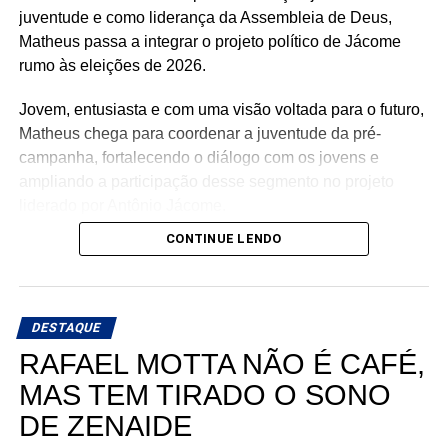
Ariane Magalhães (RJ)
juventude e como liderança da Assembleia de Deus,
Matheus passa a integrar o projeto político de Jácome
rumo às eleições de 2026.
O PSOL afirma ser a favor da liberdade religiosa e
Jovem, entusiasta e com uma visão voltada para o futuro,
combate o racismo religioso. Segundo a sigla, entre seus
Matheus chega para coordenar a juventude da pré-
filiados, há pessoas que se candidataram em defesa da
campanha, fortalecendo o diálogo com os jovens e
causa, sendo esta uma iniciativa desenvolvida por esse
ampliando a participação desse segmento no projeto
conjunto de candidatos.
liderado por Antônio Jácome.
CONTINUE LENDO
Ao declarar seu apoio, Matheus afirmou acreditar na
experiência, nos valores e no compromisso de Antônio
Jácome com o Rio Grande do Norte. O médico, que
busca retornar à Assembleia Legislativa, segue
DESTAQUE
ampliando sua base de apoio e reunindo lideranças de
RAFAEL MOTTA NÃO É CAFÉ,
diferentes regiões e segmentos da sociedade em torno de
MAS TEM TIRADO O SONO
sua pré-candidatura.
DE ZENAIDE