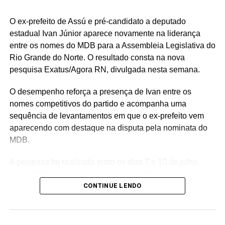
Com mais recursos disponíveis em caixa, cresce também
a expectativa da população para que esse reforço
O ex-prefeito de Assú e pré-candidato a deputado
financeiro seja convertido em obras, melhoria dos
estadual Ivan Júnior aparece novamente na liderança
serviços públicos, investimentos em infraestrutura e
entre os nomes do MDB para a Assembleia Legislativa do
ações que tragam resultados concretos para os
Rio Grande do Norte. O resultado consta na nova
moradores de São Gonçalo do Amarante.
pesquisa Exatus/Agora RN, divulgada nesta semana.
O desempenho reforça a presença de Ivan entre os
nomes competitivos do partido e acompanha uma
sequência de levantamentos em que o ex-prefeito vem
aparecendo com destaque na disputa pela nominata do
MDB.
A pesquisa foi realizada entre os dias 7 e 10 de julho,
com 1.500 entrevistas em todas as regiões do Rio Grande
do Norte. O levantamento tem margem de erro de 2,53
CONTINUE LENDO
pontos percentuais, nível de confiança de 95% e está
registrado na Justiça Eleitoral sob o número RN-
02620/2026.