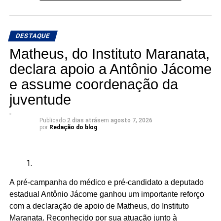
“Ninguém pode falar melhor por nós do que nós mesmos.
Enquanto não tivermos macumbeiros e macumbeiras
DESTAQUE
ocupando os parlamentos, continuaremos sendo
lembrados apenas em momentos pontuais”, dizem os
Matheus, do Instituto Maranata,
candidatos à Câmara.
declara apoio a Antônio Jácome
e assume coordenação da
A articulação reúne seis candidatos à Câmara dos
Deputados:
juventude
Publicado
2 dias atrás
em
agosto 7, 2026
por
Redação do blog
Adriano Fiúza (DF)
Mãe Su de Nanã (SP)
Renato Fonseca (PE)
A pré-campanha do médico e pré-candidato a deputado
Wesley Mendes (BA)
estadual Antônio Jácome ganhou um importante reforço
com a declaração de apoio de Matheus, do Instituto
Mãe Bernadete de Oxóssi (BA)
Maranata. Reconhecido por sua atuação junto à