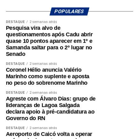
registra aproximadamente 620 beneficiários do Bolsa
Família, o equivalente a 13,6% da população, o menor
POPULARES
percentual entre os municípios potiguares analisados.
DESTAQUE
2 semanas atrás
Pesquisa vira alvo de
Na sequência aparecem Ouro Branco (16,7%), Cruzeta
questionamentos após Cadu abrir
(18,5%), Parnamirim (20,1%), Jardim do Seridó (20,7%),
quase 10 pontos aparecer em 1º e
Acari (21,8%), Natal (22,3%), Carnaúba dos Dantas
Samanda saltar para o 2º lugar no
(23,2%), Mossoró (25,7%) e Caicó (30,2%).
Senado
DESTAQUE
2 semanas atrás
Segundo a análise, o desempenho de São José do
Coronel Hélio anuncia Valério
Seridó está associado à diversificação da economia local
Marinho como suplente e aposta
e à geração de empregos formais. O município possui
no peso do sobrenome Marinho
forte presença das indústrias de facção têxtil e da
DESTAQUE
2 semanas atrás
bonelaria, segmentos que absorvem parcela significativa
Agreste com Álvaro Dias: grupo de
da mão de obra, contribuindo para o aumento da renda
lideranças de Lagoa Salgada
das famílias e reduzindo a necessidade de acesso ao
declara apoio à pré-candidatura ao
Governo do RN
benefício.
DESTAQUE
2 semanas atrás
Especialistas que analisaram os dados também atribuem
Aeroporto de Caicó volta a operar