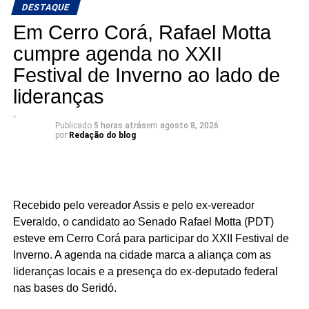
DESTAQUE
O resultado chega em um momento de expansão da pré-
Em Cerro Corá, Rafael Motta
campanha de Ivan Júnior. O ex-prefeito de Assú, vem
cumpre agenda no XXII
percorrendo diferentes regiões do estado, realizando
Festival de Inverno ao lado de
reuniões, ouvindo lideranças e fortalecendo alianças.
lideranças
Nesta semana Ivan Júnior esteve visitando todas as
cidades do Vale.
Publicado
5 horas atrás
em
agosto 8, 2026
por
Redação do blog
A liderança dentro da nominata ganha importância
porque a disputa proporcional envolve não apenas o
desempenho individual dos candidatos, mas também a
composição e a competitividade dos grupos partidários.
Recebido pelo vereador Assis e pelo ex-vereador
Nesse cenário, aparecer na primeira posição entre os
Everaldo, o candidato ao Senado Rafael Motta (PDT)
nomes do MDB representa um dado relevante para o
esteve em Cerro Corá para participar do XXII Festival de
acompanhamento da pré-campanha.
Inverno. A agenda na cidade marca a aliança com as
Para Ivan, o resultado é mais um estímulo para continuar
lideranças locais e a presença do ex-deputado federal
percorrendo o estado e apresentando suas propostas. “É
nas bases do Seridó.
o reconhecimento de quem conhece o trabalho, sabe o