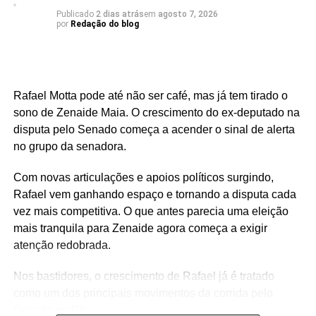
Publicado
2 dias atrás
em
agosto 7, 2026
por
Redação do blog
Rafael Motta pode até não ser café, mas já tem tirado o
sono de Zenaide Maia. O crescimento do ex-deputado na
disputa pelo Senado começa a acender o sinal de alerta
no grupo da senadora.
Com novas articulações e apoios políticos surgindo,
Rafael vem ganhando espaço e tornando a disputa cada
vez mais competitiva. O que antes parecia uma eleição
mais tranquila para Zenaide agora começa a exigir
atenção redobrada.
Nos bastidores, o crescimento de Rafael já é tratado
como um dos principais movimentos da corrida pelo
Senado no RN.