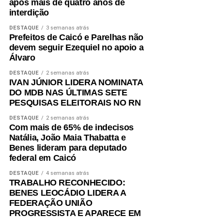
esse resultado ao trabalho desenvolvido pela política
após mais de quatro anos de
interdição
municipal de assistência social. Na avaliação deles, a
atuação da gestão da Secretaria Municipal de Trabalho,
DESTAQUE
3 semanas atrás
Habitação e Assistência Social, comandada pela
Prefeitos de Caicó e Parelhas não
devem seguir Ezequiel no apoio a
secretária Suzete Pereira, tem contribuído para fortalecer
Álvaro
ações de inclusão social, qualificação e
acompanhamento das famílias, favorecendo a autonomia
DESTAQUE
2 semanas atrás
IVAN JÚNIOR LIDERA NOMINATA
financeira e reduzindo a dependência de programas de
DO MDB NAS ÚLTIMAS SETE
transferência de renda.
PESQUISAS ELEITORAIS NO RN
O estudo também aponta que outros municípios da região
DESTAQUE
2 semanas atrás
do Seridó, como Ouro Branco, Cruzeta, Jardim do Seridó
Com mais de 65% de indecisos
Natália, João Maia Thabatta e
e Acari, apresentam indicadores semelhantes em razão
Benes lideram para deputado
da combinação entre atividade industrial, pecuária
federal em Caicó
leiteira, comércio, setor público e indicadores de
desenvolvimento humano superiores aos registrados em
DESTAQUE
4 semanas atrás
TRABALHO RECONHECIDO:
boa parte do interior potiguar.
BENES LEOCÁDIO LIDERA A
FEDERAÇÃO UNIÃO
Fonte: Fonte: www.mds.gov.br
PROGRESSISTA E APARECE EM