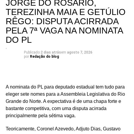
JORGE DO ROSÁRIO,
Com cinco cadeiras consideradas viáveis e uma sexta
TEREZINHA MAIA E GETÚLIO
dependendo de um desempenho acima do esperado, a
RÊGO: DISPUTA ACIRRADA
briga interna do União Progressista promete ser uma das
mais interessantes da eleição para a Assembleia
PELA 7ª VAGA NA NOMINATA
Legislativa em 2026.
DO PL
Publicado
2 dias atrás
em
agosto 7, 2026
por
Redação do blog
A nominata do PL para deputado estadual tem tudo para
eleger sete nomes para a Assembleia Legislativa do Rio
Grande do Norte. A expectativa é de uma chapa forte e
bastante competitiva, com uma disputa acirrada
principalmente pela sétima vaga.
Teoricamente, Coronel Azevedo, Adjuto Dias, Gustavo