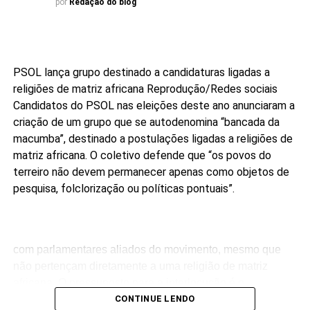
por
Redação do blog
PSOL lança grupo destinado a candidaturas ligadas a
religiões de matriz africana
Reprodução/Redes sociais
Candidatos do PSOL nas eleições deste ano anunciaram a
criação de um grupo que se autodenomina “bancada da
macumba”, destinado a postulações ligadas a religiões de
matriz africana. O coletivo defende que “os povos do
terreiro não devem permanecer apenas como objetos de
pesquisa, folclorização ou políticas pontuais”.
com parlamentares aliados do movimento, mesmo que
não pertençam diretamente a uma religião de matriz
africana. O pressuposto para a interlocução é o
compromisso público com a agenda da articulação.
CONTINUE LENDO