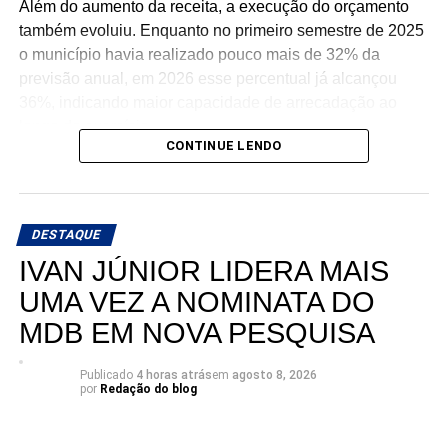
Além do aumento da receita, a execução do orçamento
também evoluiu. Enquanto no primeiro semestre de 2025
o município havia realizado pouco mais de 32% da
previsão anual, em 2026 esse percentual já alcançou
36%, indicando maior capacidade de arrecadação ao
longo do exercício.
CONTINUE LENDO
Um dos principais fatores para esse crescimento foi o
aumento das transferências de capital, especialmente
dos recursos provenientes da União. Os repasses
DESTAQUE
federais nessa modalidade praticamente dobraram em
IVAN JÚNIOR LIDERA MAIS
relação ao ano passado, fortalecendo a capacidade
financeira da administração municipal.
UMA VEZ A NOMINATA DO
MDB EM NOVA PESQUISA
Outro indicador que apresentou forte expansão foi o das
receitas intraorçamentárias, que registraram crescimento
Publicado
4 horas atrás
em
agosto 8, 2026
significativo tanto na arrecadação quanto na previsão
por
Redação do blog
anual.