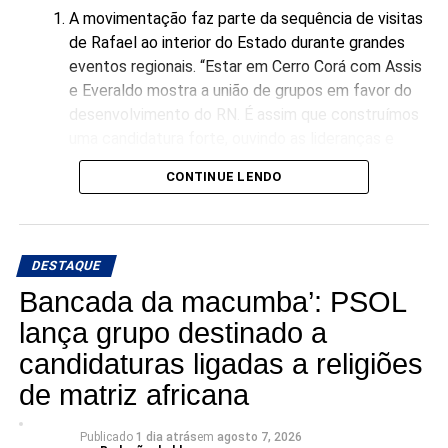
que já fizemos e acredita que podemos fazer muito mais
A movimentação faz parte da sequência de visitas
pelo Rio Grande do Norte”, afirmou o pré-candidato em
de Rafael ao interior do Estado durante grandes
publicação nas redes sociais.
eventos regionais. “Estar em Cerro Corá com Assis
e Everaldo mostra a união de grupos em favor do
A nova pesquisa reforça, portanto, o momento de
desenvolvimento do RN. É assim que construímos
crescimento da pré-candidatura de Ivan Júnior, que busca
uma candidatura forte, ouvindo as lideranças e
transformar a experiência acumulada em dois mandatos à
garantindo representatividade direta para o
CONTINUE LENDO
frente da Prefeitura de Assú em um projeto de
município no Senado”, declarou Rafael Motta.
representação estadual.
DESTAQUE
Bancada da macumba’: PSOL
lança grupo destinado a
candidaturas ligadas a religiões
de matriz africana
Publicado
1 dia atrás
em
agosto 7, 2026