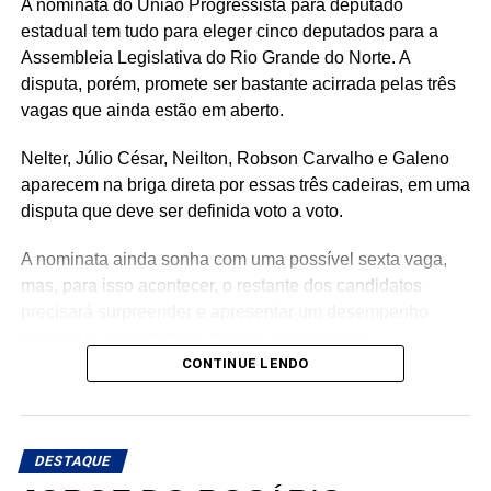
A nominata do União Progressista para deputado
estadual tem tudo para eleger cinco deputados para a
Assembleia Legislativa do Rio Grande do Norte. A
disputa, porém, promete ser bastante acirrada pelas três
vagas que ainda estão em aberto.
Nelter, Júlio César, Neilton, Robson Carvalho e Galeno
aparecem na briga direta por essas três cadeiras, em uma
disputa que deve ser definida voto a voto.
A nominata ainda sonha com uma possível sexta vaga,
mas, para isso acontecer, o restante dos candidatos
precisará surpreender e apresentar um desempenho
acima das expectativas durante a campanha.
CONTINUE LENDO
Teoricamente, Kleber Rodrigues e Cinthia, esposa de
Allyson Bezerra, pré-candidato ao Governo do Estado,
aparecem como os nomes mais fortes para liderar a
DESTAQUE
votação dentro da nominata.