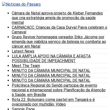
Câmara de Natal aprova projeto de Kleber Fernandes
que cria estratégia ampla de promoção da saúde
mental
CARNACACC: Crianças da Casa Durval Paiva celebram o
Carnaval
Grupo Reviver homenageia vereador Eriko Jácome por
emenda que viabiliza serviço de biópsia no combate ao
câncer em Natal
Latest News
LULA AMPLIA APOIO NA CÂMARA E AFASTA
POSSIBILIDADE DE IMPEACHMENT
Meet The Team
MINUTO DA CÂMARA MUNICIPAL DE NATAL
MINUTO DA CÂMARA MUNICIPAL DE NATAL
MINUTO DA CÂMARA MUNICIPAL DE NATAL
Policlínica Regional do Seridó participa de evento
nacional e internacional sobre Planificação da Atenção
à Saúde, em Brasília
Rota 22: Bolsonaro come pastel em Tangará e é
ovacionado por multidão; Vídeo
Sample Page