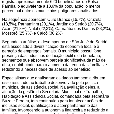
registra aproximadamente 620 beneficiários do Bolsa
Família, o equivalente a 13,6% da população, o menor
percentual entre os municípios potiguares analisados.
Na sequência aparecem Ouro Branco (16,7%), Cruzeta
(18,5%), Parnamirim (20,1%), Jardim do Seridó (20,7%),
Acari (21,8%), Natal (22,3%), Carnaúba dos Dantas (23,2%),
Mossoró (25,7%) e Caicó (30,2%).
Segundo a análise, o desempenho de São José do Seridó
está associado à diversificação da economia local e à
geração de empregos formais. O município possui forte
presença das indústrias de facção têxtil e da bonelaria,
segmentos que absorvem parcela significativa da mão de
obra, contribuindo para o aumento da renda das famílias e
reduzindo a necessidade de acesso ao benefício.
Especialistas que analisaram os dados também atribuem
esse resultado ao trabalho desenvolvido pela política
municipal de assistência social. Na avaliação deles, a
atuação da gestão da Secretaria Municipal de Trabalho,
Habitação e Assistência Social, comandada pela secretária
Suzete Pereira, tem contribuído para fortalecer ações de
inclusão social, qualificação e acompanhamento das
famílias, favorecendo a autonomia financeira e reduzindo a