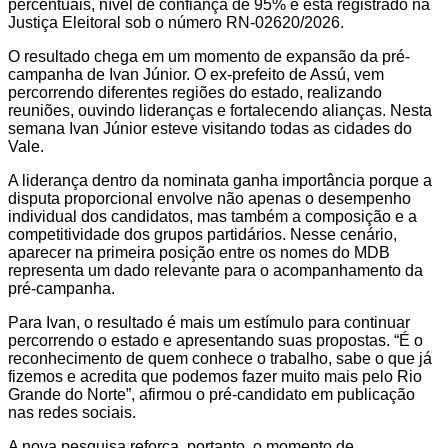
percentuais, nível de confiança de 95% e está registrado na
Justiça Eleitoral sob o número RN-02620/2026.
O resultado chega em um momento de expansão da pré-
campanha de Ivan Júnior. O ex-prefeito de Assú, vem
percorrendo diferentes regiões do estado, realizando
reuniões, ouvindo lideranças e fortalecendo alianças. Nesta
semana Ivan Júnior esteve visitando todas as cidades do
Vale.
A liderança dentro da nominata ganha importância porque a
disputa proporcional envolve não apenas o desempenho
individual dos candidatos, mas também a composição e a
competitividade dos grupos partidários. Nesse cenário,
aparecer na primeira posição entre os nomes do MDB
representa um dado relevante para o acompanhamento da
pré-campanha.
Para Ivan, o resultado é mais um estímulo para continuar
percorrendo o estado e apresentando suas propostas. “É o
reconhecimento de quem conhece o trabalho, sabe o que já
fizemos e acredita que podemos fazer muito mais pelo Rio
Grande do Norte”, afirmou o pré-candidato em publicação
nas redes sociais.
A nova pesquisa reforça, portanto, o momento de